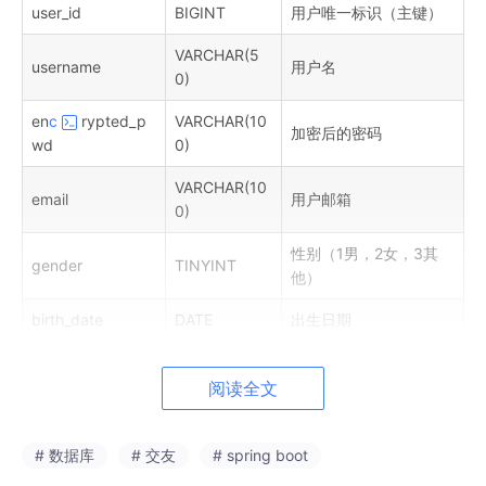
user_id
BIGINT
用户唯一标识（主键）
VARCHAR(5
username
用户名
0)
en
c
rypted_p
VARCHAR(10
加密后的密码
wd
0)
VARCHAR(10
email
用户邮箱
0)
性别（1男，2女，3其
gender
TINYINT
他）
birth_date
DATE
出生日期
interest_tags
TEXT
兴趣标签（JSON格式）
阅读全文
register_time
DATETIME
注册时间
last_login
DATETIME
最后登录时间
# 数据库
# 交友
# spring boot