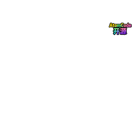
visibility
TINYINT
可见性（1公开，2私密）
好友关系数据表
好友关系数据表管理用户之间的好友关系，建立时间通过函数自动
生成，关系ID是该表的主键，记录好友状态及互动频率，结构表如
表3所示。
字段名
数据类型
说明
relation_id
BIGINT
关系唯一标识（主键）
user_from
BIGINT
发起用户ID
user_to
BIGINT
目标用户ID
relation_status
TINYINT
状态（1待确认，2已好友）
create_time
DATETIME
关系建立时间
last_interact
DATETIME
最后互动时间