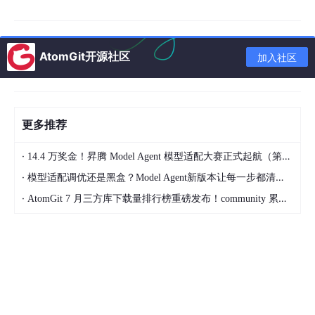
动态内容数据表
动态内容数据表记录用户发布的动态信息，发布时间通过函数自动
AtomGit开源社区
生成，动态ID是该表的主键，存储动态的文本、图片及相关互动数
加入社区
据，结构表如表2所示。
字段名
数据类型
说明
更多推荐
post_id
BIGINT
动态唯一标识（主键）
·
14.4 万奖金！昇腾 Model Agent 模型适配大赛正式起航（第二季）
user_id
BIGINT
发布者ID
·
模型适配调优还是黑盒？Model Agent新版本让每一步都清晰可见
content_text
TEXT
动态文本内容
·
AtomGit 7 月三方库下载量排行榜重磅发布！community 累计破百万断层领跑，Chromium 组件全面霸榜
media_urls
TEXT
媒体文件链接（JSON格式）
like_count
INT
点赞数
comment_count
INT
评论数
publish_time
DATETIME
发布时间