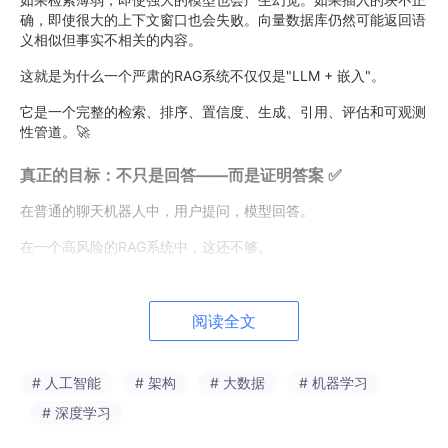
确，即使很大的上下文窗口也会失败。向量数据库仍然可能返回语
义相似但事实不相关的内容。
这就是为什么一个严肃的RAG系统不仅仅是"LLM + 嵌入"。
它是一个完整的检索、排序、置信度、生成、引用、评估和可观测
性管道。🚀
真正的目标：不只是回答——而是证明答案 ✅
在普通的聊天机器人中，用户提问，模型回答。
在一个高风险的RAG系统中，这还不够。
系统必须只在有足够证据时才回答。它必须引用所使用的确切来
源。它必须拒绝弱上下文。它必须解释不确定性。它必须记录答案
阅读全文
是如何产生的。当证据不足时，它必须说明这一点，而不是编造一
个看似合理的回答。
这就是"零幻觉"的真正含义。
# 人工智能
# 架构
# 大数据
# 机器学习
# 深度学习
严格来说，没有任何
AI
系统可以在所有可能条件下保证绝对的
零幻觉。但你可以设计架构，使幻觉变得更难发生、更容易检测、