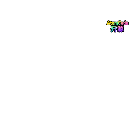
文档应该去重，这样系统就不会从十个略有不同的副本中检索到相
同的答案。格式应该标准化，这样下游分块和索引是一致的。元数
据应该仔细提取：文档标题、作者、部门、时间戳、版本、访问权
限、源系统、文档类型和信任级别。
版本历史也很重要。2021年的策略文档可能与2026年的策略文档
相矛盾。如果系统无法区分新鲜度，它可能会自信地引用过时的信
息。
这就是为什么摄取不仅仅是数据加载。
它是知识准备。 🧠
步骤2：使用混合检索，而非仅语义搜索 🔎
在大规模场景下，仅语义搜索是不够的。
嵌入在捕捉语义方面表现出色。它们帮助系统理解"员工报销截止
日期"和"费用提交窗口"可能指的是相似的概念。
但嵌入在精确标识符、产品代码、法律术语、策略编号、错误消
息、名称和稀有关键词方面可能表现不佳。
这就是BM25仍然重要的原因。