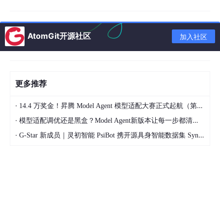
更不可能到达用户。
系统应该表现得不像创意作家，而更像谨慎的研究助手。
AtomGit开源社区
加入社区
它不应该问：“什么听起来像好答案？”
它应该问：“从检索到的来源中，我能证明什么？” 🔐
步骤1：摄取并规范化文档 📚
更多推荐
RAG系统早在用户提问之前就开始了。
·
14.4 万奖金！昇腾 Model Agent 模型适配大赛正式起航（第二季）
它从摄取开始。
·
模型适配调优还是黑盒？Model Agent新版本让每一步都清晰可见
当你有1000万+文档时，它们很少是干净的。它们可能来自PDF、
·
G-Star 新成员｜灵初智能 PsiBot 携开源具身智能数据集 SynData 入驻 AtomGit
HTML页面、Word文件、电子表格、Wiki、内部知识库、电子邮
件、工单、扫描文档和API导出。有些是重复的。有些是过时的。
有些缺少元数据。有些是版本化的。有些包含表格、脚注、图片或
引用。
如果摄取混乱，检索就会混乱。
第一步是规范化一切。