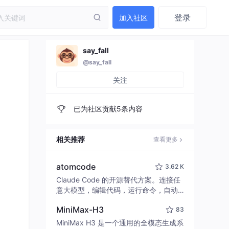
登录
加入社区
say_fall
@say_fall
关注
已为社区贡献5条内容
相关推荐
查看更多
atomcode
3.62 K
Claude Code 的开源替代方案。连接任
意大模型，编辑代码，运行命令，自动
验证 — 全自动执行。用 Rust 构建，极
》
MiniMax-H3
83
致性能。 ｜ An open-source alternativ
e to Claude Code. Connect any LLM,
MiniMax H3 是一个通用的全模态生成系