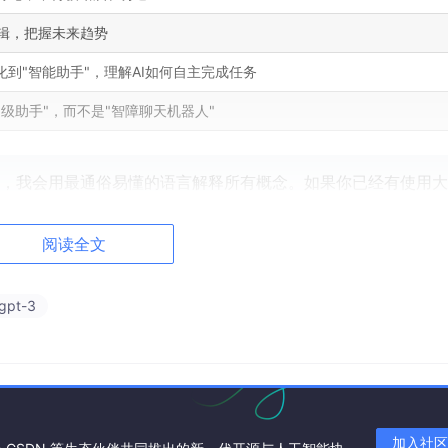
辑，把握未来趋势
化到"智能助手"，理解AI如何自主完成任务
超级助手"，而不是"智障聊天机器人"
础，我会用最通俗易懂的语言解释所有概念。如果你已经有使用
巧。
阅读全文
gpt-3
黑话"
"
加入社区