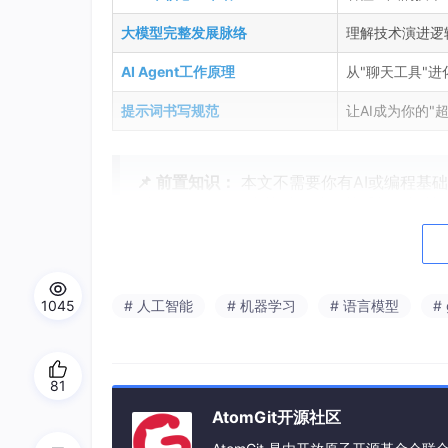
大模型完整发展脉络
理解技术演进逻
AI Agent工作原理
从"聊天工具"进
提示词书写规范
让AI成为你的"
📌 前置知识：
本文不需要你有AI或编程基
型的经验，可以直接跳到第四节看提示词技
文章目录
1045
# 人工智能
# 机器学习
# 语言模型
# 
大模型入门指南：从基础概念到提示词大师
📝 前言
81
一、📚 大模型名词科普：看懂AI圈的"
AtomGit开源社区
1.1 🤖 基础模型类：理解AI的"本体