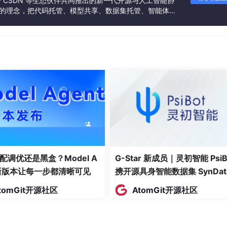
联合 CSDN 等生态伙伴共同推出的新一代开源与人工智能协
e Model，大型语言模型）**
”的理念，把代码托管、模型共享、数据集托管、智能体开
础模型）**
发者提供从开发、训练到部署的一站式体验。
开源大模型）**
（闭源大模型）**
考"
量数据库）**
ented Generation，检索增强生成）**
配调优还是黑盒？Model A
G-Star 新成员｜灵初智能 PsiB
t新版本让每一步都清晰可见
携开源具身智能数据集 SynDat
入驻 AtomGit
tomGit开源社区
AtomGit开源社区