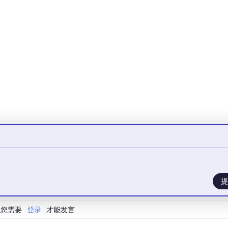
（零样本学习）**
少样本学习）**
**
民AI
7）：语言模型的早期探索
Transformer时代的开启
）：大模型的"军备竞赛"
023至今）：从文本到万物
伙伴
提
您需要
登录
才能发言