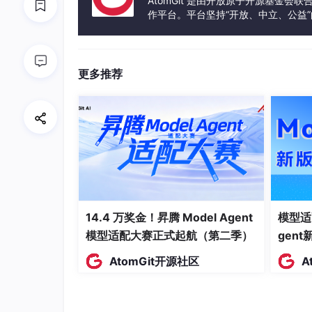
AtomGit 是由开放原子开源基金会
**LLM（Large Languag
作平台。平台坚持“开放、中立、公益
**Foundation Model（基
发体验和算力服务整合在一起，为开
**Open Sour
c
e LLM（
**Closed Source LLM
更多推荐
1.2 ⚙️ 核心技术类：大模型如何"思
**Transformer架构**
**Token（令牌）**
**Embedding（嵌入）**
**Vector Database（向
**RAG（Retrieval-Augm
14.4 万奖金！昇腾 Model Agent
模型适
模型适配大赛正式起航（第二季）
gen
**Fine-tuning（微调）**
AtomGit开源社区
**Pre-training（预训练）**
A
**Inference（推理）**