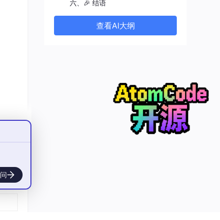
六、🎉 结语
查看AI大纲
问