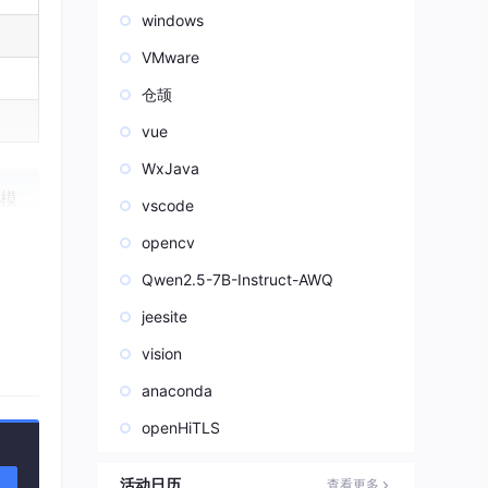
windows
VMware
仓颉
vue
WxJava
大模
vscode
opencv
Qwen2.5-7B-Instruct-AWQ
jeesite
vision
anaconda
openHiTLS
活动日历
查看更多