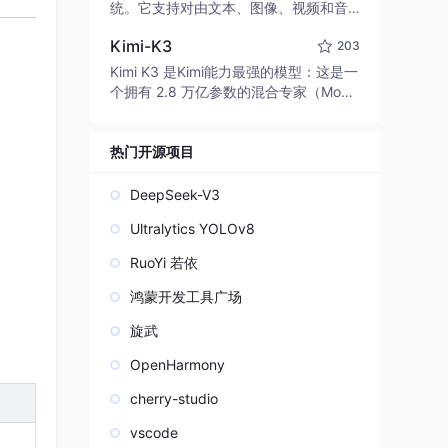
edit code, run commands, and verify
统。它支持对由文本、图像、视频和音
changes — autonomously. Built in Rus
频组成的多模态上下文进行统一理解，
t for speed. Get Started
Kimi-K3
203
并能生成分辨率高达 2K、时长可达 15
秒的带原生立体声音频的视频。得益于
Kimi K3 是Kimi能力最强的模型：这是一
面向任务泛化的系统设计，H3 在预训练
个拥有 2.8 万亿参数的混合专家（Mo
阶段就已具备广泛的多模态上下文理解
E）模型，具备原生视觉理解能力，并支
与生成能力，能够出色地执行复杂的多
持 100 万 token 的上下文窗口。
模态指令。
热门开源项目
DeepSeek-V3
Ultralytics YOLOv8
RuoYi 若依
鸿蒙开发工具广场
旋武
OpenHarmony
cherry-studio
vscode