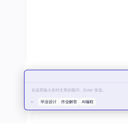
**Zero-shot Learning
**Few-shot Learning（
**Temperature（温度参数）
二、📖 大模型发展历史：从实验室到全
2.1 🌱 萌芽期（1950s-201
2.2 🏗️ 奠基期（2017-2019）：
2.3 🚀 爆发期（2020-2022
2.4 🌐 多模态与智能体时代（2
三、🤖 AI Agent工作原理：从工具到
3.1 💡 AI Agent的核心本质
毕业设计
作业解答
AI编程
所有评论(0)
3.2 🧩 AI Agent的基本组成部分
1. 感知模块
2. 记忆模块