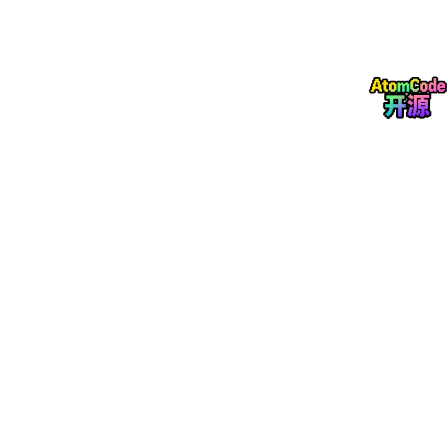
其中输出结果
σ(z)∈(0,1)
，可直接作为样本属于正类的概率，当
概率大于 0.5 时判定为正类，否则为负类。
2.2
交叉熵损失函数与优化目标
逻辑回归采用交叉熵损失（Cross Entropy）作为模型评估标准，
替代了线性回归的平方误差损失，解决了平方误差在分类任务中的
梯度消失问题。
二分类交叉熵损失公式：
其中
yn
为样本的真实标签（0 或 1），
y
^n
为模型预测的类别概
率。
优化目标：通过梯度下降算法，求解使交叉熵损失最小的最优参数
w,b
，数学表达为：