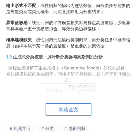
输出形式不匹配
：线性回归的输出为连续数值，而分类任务需要的
是离散类别或类别概率，无法直接映射为分类结果；
异常值敏感
：线性回归的平方误差损失对离群点高度敏感，少量异
常样本会严重干扰模型拟合，导致分类边界偏移；
概率建模缺失
：线性回归无法输出类别概率，而分类任务中概率信
息（如样本属于某一类的置信度）是重要的决策依据。
1.3
生成式分类模型：贝叶斯分类器与高斯判别分析
课程重点讲解了生成式模型（Generative Model）的核心思路：
通过建模数据的生成概率，间接求解分类结果，核心基于贝叶斯公
式：
其中
P(
C
i)
为类别先验概率，
P(x|
C
i)
为类条件概率（即类别
Ci
阅读全文
下特征
x
的分布），通过最大化后验概率
P(
C
i|x)
确定样本类
别。
# 机器学习
# 分类
# 逻辑回归
课程以高斯分布假设为例，讲解了高斯判别分析（GDA）：假设每