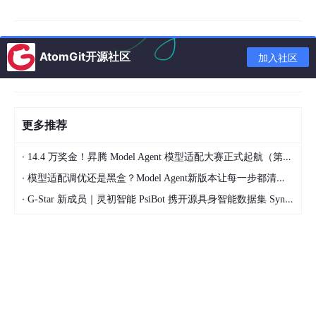
一类的特征服从多维高斯分布，通过训练数据估计高斯分布的均
值、协方差矩阵，进而计算类条件概率，完成分类建模。
2
逻辑回归模型
AtomGit开源社区
加入社区
逻辑回归（Logisti
c
Regression）是分类任务中最基础的判别
式模型，直接学习从特征到类别概率的映射，而非建模数据的生成
过程，是后续深度学习分类任务的基础。
2.1
逻辑回归的定义与 Sigmoid 函数
更多推荐
逻辑回归的核心是将线性回归的输出通过 Sigmoid 函数映射为 0-
·
14.4 万奖金！昇腾 Model Agent 模型适配大赛正式起航（第二季）
1 之间的概率值，适用于二分类任务。
·
模型适配调优还是黑盒？Model Agent新版本让每一步都清晰可见
线性变换：对输入特征进行线性组合，得到中间结果：
·
G-Star 新成员｜灵初智能 PsiBot 携开源具身智能数据集 SynData 入驻 AtomGit
Sigmoid 映射：通过 Sigmoid 函数将线性结果转化为概率：