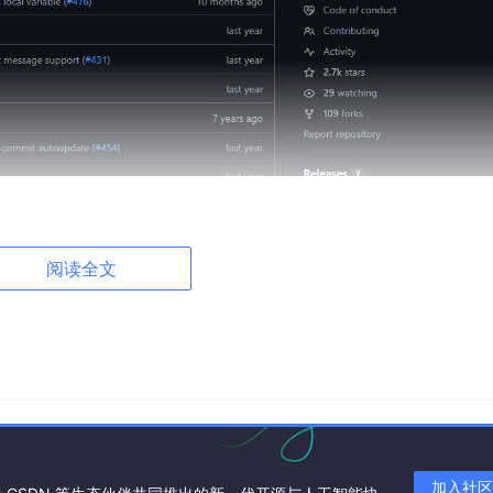
程是这样的：先读 Slack API 文档，再读 Telegram 
阅读全文
口格式都不一样，有的要 token，有的要 webhook，有的要签
Python API。你要做的只有三步：安装、选提供商、发消息。后续
、Gmail、Email SMTP、Telegram、Gitter、Pushbullet、
loud 等。
加入社区