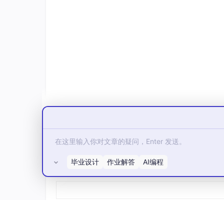
Python 里调用的方式有两种。第一种是先获
from
 notifiers import get_notifier

p = get_notifier(
'pushover'
)

p.notify(
user
=
'foo'
, 
token
=
'bar'
, 
messa
第二种是直接一行搞定：
from
 notifiers import notify

毕业设计
作业解答
AI编程
所有评论(0)
notify(
'pushover'
, 
user
=
'foo'
, 
token
=
'b
想知道某个提供商需要哪些必填参数？直接查