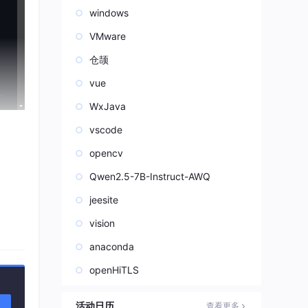
windows
VMware
仓颉
vue
WxJava
vscode
opencv
Bot
Qwen2.5-7B-Instruct-AWQ
名。
jeesite
想换个
vision
Joi
anaconda
openHiTLS
活动日历
查看更多