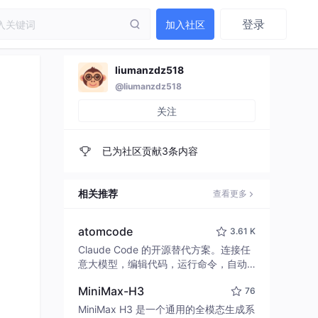
登录
加入社区
liumanzdz518
@liumanzdz518
关注
已为社区贡献3条内容
相关推荐
查看更多
atomcode
3.61 K
Claude Code 的开源替代方案。连接任
意大模型，编辑代码，运行命令，自动
验证 — 全自动执行。用 Rust 构建，极
MiniMax-H3
76
致性能。 ｜ An open-source alternativ
e to Claude Code. Connect any LLM,
MiniMax H3 是一个通用的全模态生成系