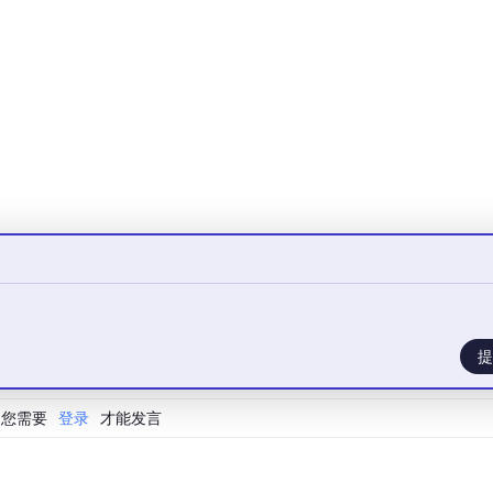
取提供商对象，再发通知：
ge
=
'test'
提
ar'
, 
message
=
'test'
您需要
登录
才能发言
.required
属性就行：