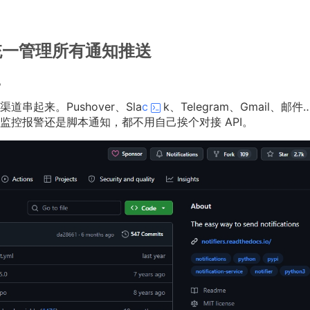
 库，统一管理所有通知推送
了。
起来。Pushover、Sla
c
k、Telegram、Gmail、邮件
控报警还是脚本通知，都不用自己挨个对接 API。