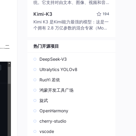
edit code, run commands, and verify
统。它支持对由文本、图像、视频和音
changes — autonomously. Built in Rus
频组成的多模态上下文进行统一理解，
t for speed. Get Started
Kimi-K3
194
并能生成分辨率高达 2K、时长可达 15
秒的带原生立体声音频的视频。得益于
Kimi K3 是Kimi能力最强的模型：这是一
面向任务泛化的系统设计，H3 在预训练
个拥有 2.8 万亿参数的混合专家（Mo
阶段就已具备广泛的多模态上下文理解
E）模型，具备原生视觉理解能力，并支
与生成能力，能够出色地执行复杂的多
持 100 万 token 的上下文窗口。
模态指令。
热门开源项目
……二
DeepSeek-V3
Ultralytics YOLOv8
RuoYi 若依
鸿蒙开发工具广场
旋武
OpenHarmony
cherry-studio
vscode