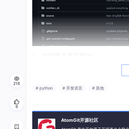
1、这玩意儿是干嘛的
平时写脚本或者做服务监控，收到异常时想推一条通知，流
文档，再读邮件 SMTP 配置……每家提供商的接
216
notifiers 把这个过程抽象成了一层统一的 
# python
# 开发语言
# 其他
渠道？改一个字符串就行，业务代码不用动。
支持的提供商包括 Pushover、SimplePush、Slack
6
n、Zulip、Twilio、PagerDuty、Mailgun、iC
AtomGit开源社区