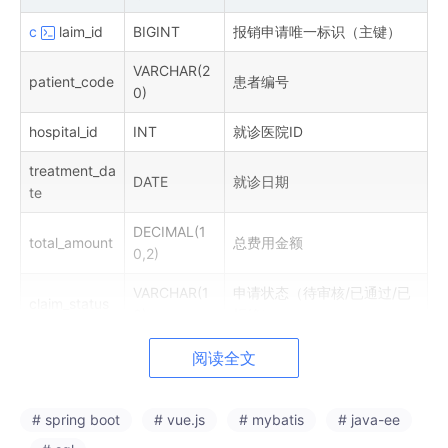
c
laim_id
BIGINT
报销申请唯一标识（主键）
VARCHAR(2
patient_code
患者编号
0)
hospital_id
INT
就诊医院ID
treatment_da
DATE
就诊日期
te
DECIMAL(1
total_amount
总费用金额
0,2)
VARCHAR(1
申请状态（待审核/已通过/已
claim_status
0)
拒绝）
submission_ti
阅读全文
DATETIME
提交时间（自动生成）
me
attachment_
VARCHAR(2
# spring boot
# vue.js
# mybatis
# java-ee
附件存储路径
url
55)