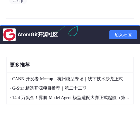
# sql
审核记录数据表
审核记录数据表存储报销申请的审核历史，包括审核人员、审核意
见及时间戳。记录ID为主键，审核时间由系统自动记录。结构表如
AtomGit开源社区
加入社区
表3-2所示。
字段名
数据类型
描述
更多推荐
audit_id
BIGINT
审核记录唯一标识（主键）
claim_id
BIGINT
关联的报销申请ID
·
CANN 开发者 Meetup · 杭州模型专场｜线下技术沙龙正式开启报名！
·
G-Star 精选开源项目推荐｜第二十二期
auditor_id
INT
审核人员ID
·
14.4 万奖金！昇腾 Model Agent 模型适配大赛正式起航（第二季）
VARCHAR(1
audit_result
审核结果（通过/拒绝）
0)
audit_commen
TEXT
审核意见
t