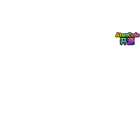
audit_time
DATETIME
审核时间（自动生成）
用户权限数据表
用户权限数据表用于管理不同角色的系统访问权限，确保数据安全
与功能隔离。用户ID为主键，角色类型包括患者、医院管理员、保
险公司人员等。结构表如表3-3所示。
字段名
数据类型
描述
user_id
INT
用户唯一标识（主键）
username
VARCHAR(50)
登录用户名
password_has
VARCHAR(25
加密后的密码
h
5)
用户角色（患者/医院/保
role_type
VARCHAR(20)
险）
last_login
DATETIME
最后登录时间