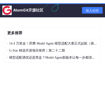
本文基于2000-2025年高考适龄人口、本科及双一流录取官方数
据、国家十五五双一流扩招政策、2025年790万新生人口基数，
AtomGit开源社区
加入社区
结合人类社会四代价值分配规则迭代，
纯数据客观推演、无主观情
绪、无价值评判
，完整拆解后智能时代99-1规则的形成逻辑、教
育格局、就业结构与社会终极形态。
一、四代时代价值分配规则迭代（客观底层逻辑）
更多推荐
1.
工业时代：
80/20
规则
·
14.4 万奖金！昇腾 Model Agent 模型适配大赛正式起航（第二季）
核心生产资料为土地、厂房、设备、实体资本。20%的资本与资源
·
G-Star 精选开源项目推荐｜第二十二期
持有者，掌握社会80%的产业利润与优质资源；80%的普通劳动者
·
依靠标准化重复劳动获取基础收益。
模型适配调优还是黑盒？Model Agent新版本让每一步都清晰可见
该时代具备极强的普惠性：普通人通过熟练工种积累、工龄提升、
体力付出，即可稳定获得生存与上升空间，阶层分化温和，不存在
大规模无价值劳动力。
2.
信息时代：
90/10
规则
核心生产资料迭代为流量、渠道、数据、知识产权。10%掌握信息
壁垒、平台资源、核心技术的群体，占据社会90%的增量收益；9
0%从业者依附平台从事基础信息处理、标准化服务工作。