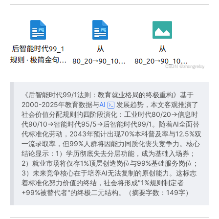
《后智能时代99/1法则：教育就业格局的终极重构》基于
2000-2025年教育数据与
AI
发展趋势，本文客观推演了
社会价值分配规则的四阶段演化：工业时代80/20→信息时
代90/10→智能时代95/5→后智能时代99/1。随着AI全面替
代标准化劳动，2043年预计出现70%本科普及率与12.5%双
一流录取率，但99%人群将因能力同质化丧失竞争力。核心
结论显示：1）学历彻底失去分层功能，成为基础入场券；
2）就业市场将仅存1%顶层创造岗位与99%基础服务岗位；
3）未来竞争核心在于培养AI无法复制的原创能力。这标志
着标准化努力价值的终结，社会将形成"1%规则制定者
+99%被替代者"的终极二元结构。（摘要字数：149字）