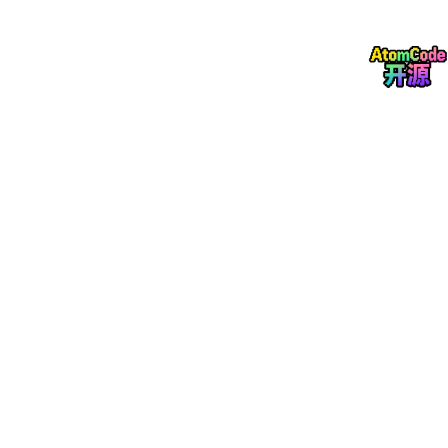
马太效应显著强化，通用型基础岗位开始过剩，但普通劳动者仍具
备可替代的基础用工价值，社会分层尚未极端固化。
3.
智能时代：
95/5
规则
核心生产资料升级为算力、算法、高端研发能力、顶层决策资源。
对应2025年高考核心数据：全国适龄人口1594.64万，985/211
头部优质资源适龄录取率精准锁定
5%
。
5%掌握前沿技术、核心资源、稀缺学历的群体，瓜分市场95%的
高薪、优质岗位与产业利润；95%的人群从事标准化落地、基础运
维、同质化服务工作，学历通胀初步显现，普通本科文凭稀缺性大
幅消失。
4.
后智能时代：
99/1
终极规则（未来
15-20
年固化）
随着AGI通用
人工智能
全面落地、全行业自动化普及，社会规
则彻底迭代为
99%
同质化群体、
1%
核心价值群体
。
这是数据与技
术双重驱动的不可逆结果：
AI替代所有标准化脑力、体力劳动，基础执行、常规分析、通用服
务、普通文案等99%的人类常规工作，均可由AI低成本、高效率完
成。全社会99%的人群不再具备
不可替代的经济产出价值
；仅1%