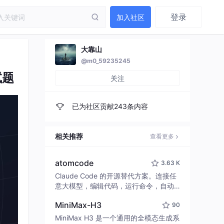
登录
加入社区
大靠山
@m0_59235245
试题
关注
已为社区贡献243条内容
相关推荐
查看更多
atomcode
3.63 K
Claude Code 的开源替代方案。连接任
意大模型，编辑代码，运行命令，自动
验证 — 全自动执行。用 Rust 构建，极
MiniMax-H3
90
致性能。 ｜ An open-source alternativ
e to Claude Code. Connect any LLM,
MiniMax H3 是一个通用的全模态生成系