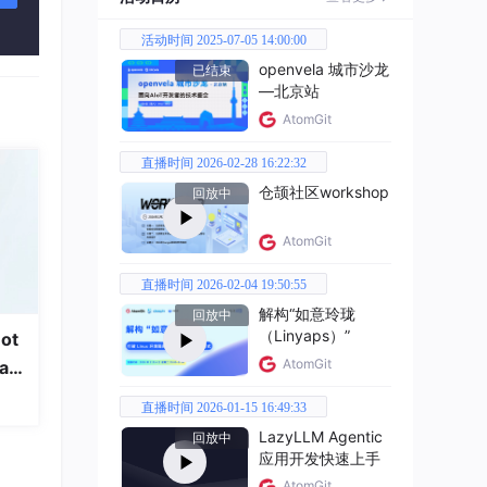
活动时间 2025-07-05 14:00:00
出就
回来
openvela 城市沙龙
已结束
—北京站
AtomGit
直播时间 2026-02-28 16:22:32
仓颉社区workshop
回放中
定的
AtomGit
直播时间 2026-02-04 19:50:55
解构“如意玲珑
回放中
（Linyaps）”
ot
东西，
AtomGit
a
直播时间 2026-01-15 16:49:33
尖、
LazyLLM Agentic
回放中
方
应用开发快速上手
AtomGit