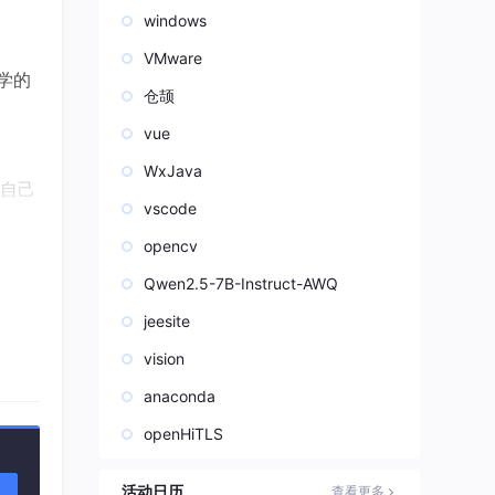
windows
VMware
学的
仓颉
vue
WxJava
自己
vscode
opencv
Qwen2.5-7B-Instruct-AWQ
jeesite
vision
anaconda
的错、
openHiTLS
活动日历
查看更多