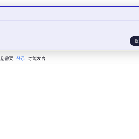
③和④。而③和④，
说的根本是同一件事：
提
对标准答案有效；RL 又动了一次这个方向，把丢掉的举一反三能力
您需要
登录
才能发言
跟你纠正一下——RL 到底把方向转去了哪，其实没那么简单。
忘+修复"是从能力角度看这件事，
一体两面。
一层，顺手分享给你。