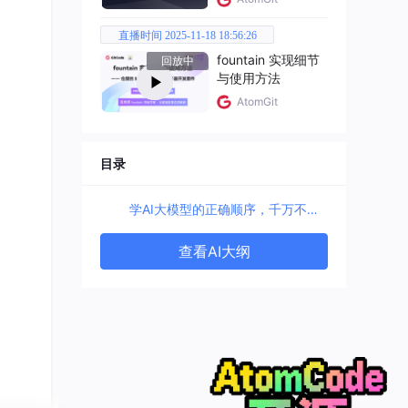
直播时间 2025-11-18 18:56:26
没见
fountain 实现细节
回放中
与使用方法
AtomGit
一个
目录
ion
学AI大模型的正确顺序，千万不要搞错了
 198
概率重
查看AI大纲
被压，
数学