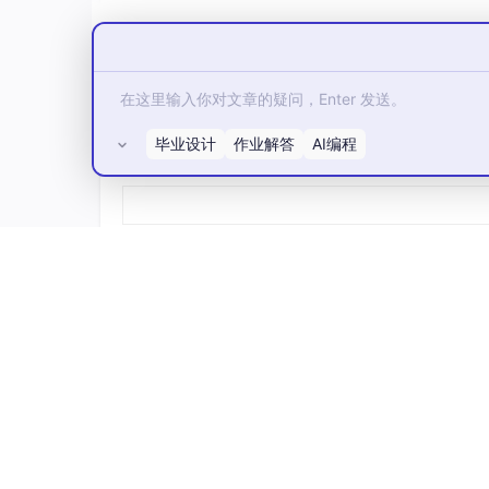
━━━━━━━━━━━━━━━━━━━━
◆ 点破一层：③和④其实是同一件事
━━━━━━━━━━━━━━━━━━━━
上面 4 个解释，前两个是表象，真正的肉在
毕业设计
作业解答
AI编程
所有评论(0)
SFT 把模型的"能力方向"拧偏了——拧到只
了回来。
（先埋个伏笔："找补回来"这四个字，后面我得
个朴素版本往下读。）
"分布错配"是从数据角度看这件事，"OOD 遗
到这儿，常见的几种解释就大致聊完了。
下面这部分，是我读论文时自己觉得挺有意思的
━━━━━━━━━━━━━━━━━━━━
◆ 关键的一层：不是"调大调小"，是"整个转向"