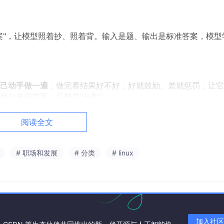
案"，让模型照着抄、照着背。输入是题、输出是标准答案，模型
己动手做一遍
，做完看结果好不好，好就鼓励、差就惩罚，让它
做出来的答案，反馈是"分数"。
。
这俩的差别，是后面所有事情的根。
阅读全文
# 职场和发展
# 分类
# linux
，我顺着"从表面现象往底层机制"的次序排一下——不是说前面
加入社区