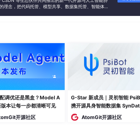
联合 CSDN 等生态伙伴共同推出的新一代开源与人工智能协
”的理念，把代码托管、模型共享、数据集托管、智能体开
 教它的那条"稳妥走法"，去试试别的路，万一更好呢？试的过程里输
发者提供从开发、训练到部署的一站式体验。
它试得够多、攒够了"哪条路有奖励"的经验、慢慢收敛，指标就
你想找到更好的，就得先放弃眼前确定的。
化内容。
答长啥样、用什么口吻、分几段。格式稳了，RL 才好在这个稳
型的潜力榨干了，RL 接手时能捞的油水就少了。
自信了。
配调优还是黑盒？Model A
G-Star 新成员｜灵初智能 PsiB
硬灌；RL 是模型"在线采样"（自己当场做题）。这俩喂给模型的
t新版本让每一步都清晰可见
携开源具身智能数据集 SynDat
入驻 AtomGit
tomGit开源社区
AtomGit开源社区
就越
自信
——用人话说，它把"答案就该这么写"的概率压得越来越
，它采出来的东西和 SFT 死磕的那个尖峰
对不上
，早期的"调整
也认、分数也高的区域 → 回升。