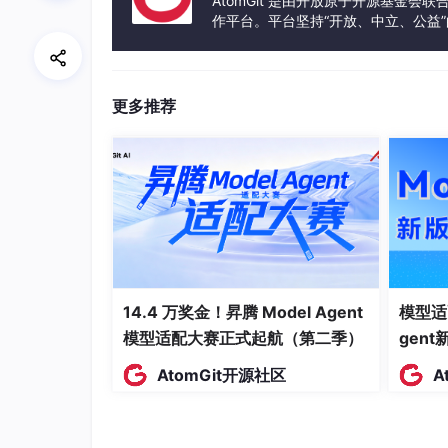
AtomGit 是由开放原子开源基金会
解释一（最朴素）：探索是要交学费的。
作平台。平台坚持“开放、中立、公益
RL 一上来要"探索"——它得主动偏离 SFT
发体验和算力服务整合在一起，为开
变野了，啥都敢往外蹦。这时候指标当然掉。等
了。
更多推荐
这就是强化学习教科书第一章的
探索 vs 利用
：
解释二（格式稳定假说）：先把腔调焊死，再优
SFT 的作用是先把输出的
格式和腔调
焊稳——回
地基上去抠内容质量。但
SFT 要是练过头
，把模
解释三（进阶，分布错配）：模型把自己练得太
这条开始有意思了。
14.4 万奖金！昇腾 Model Agent
模型适
SFT 是拿"离线数据"（别人写好的标准答案）
模型适配大赛正式起航（第二季）
gen
根本不是同一个分布
。
AtomGit开源社区
A
更要命的是：SFT 练得越狠，模型对标准答案
越来越死。结果 RL 一上手，让它自己采样做题
向"全是乱的 → 指标掉；等它慢慢调出一片自己