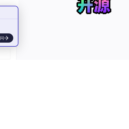
问
找补
先按这