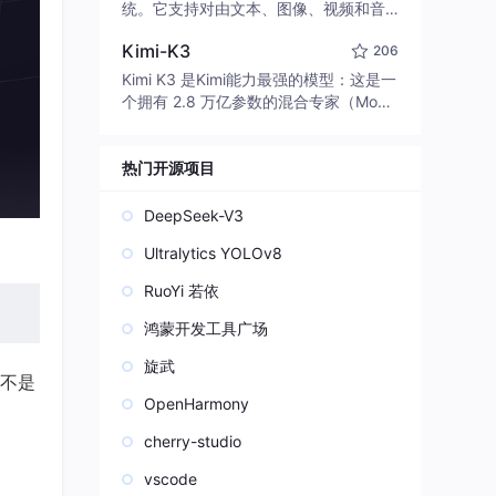
edit code, run commands, and verify
统。它支持对由文本、图像、视频和音
changes — autonomously. Built in Rus
频组成的多模态上下文进行统一理解，
t for speed. Get Started
Kimi-K3
206
并能生成分辨率高达 2K、时长可达 15
秒的带原生立体声音频的视频。得益于
Kimi K3 是Kimi能力最强的模型：这是一
面向任务泛化的系统设计，H3 在预训练
个拥有 2.8 万亿参数的混合专家（Mo
阶段就已具备广泛的多模态上下文理解
E）模型，具备原生视觉理解能力，并支
与生成能力，能够出色地执行复杂的多
持 100 万 token 的上下文窗口。
模态指令。
热门开源项目
DeepSeek-V3
Ultralytics YOLOv8
RuoYi 若依
鸿蒙开发工具广场
旋武
不是
OpenHarmony
cherry-studio
vscode