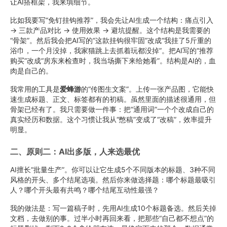
让AI搭框架，我来填细节。
比如我要写“免钉挂钩推荐”，我会先让AI生成一个结构：痛点引入
→ 三款产品对比 → 使用效果 → 避坑提醒。这个结构是我需要的
“骨架”。然后我会把AI写的“这款挂钩很牢固”改成“我挂了5斤重的
浴巾，一个月没掉，我家猫跳上去抓着玩都没掉”。把AI写的“推荐
购买”改成“房东来检查时，我当场撕下来给她看”。结构是AI的，血
肉是自己的。
我常用的工具是
爱蜂游
的“传图生文案”。上传一张产品图，它能快
速生成标题、正文、标签都有的初稿。虽然里面的描述很通用，但
骨架已经有了。我只需要做一件事：把“通用词”一个个改成自己的
真实经历和数据。这个习惯让我从“憋稿”变成了“改稿”，效率提升
明显。
二、原则二：AI出多版，人来选最优
AI擅长“批量生产”。你可以让它生成5个不同版本的标题、3种不同
风格的开头、多个结尾选项。然后你来做选择题：哪个标题最吸引
人？哪个开头最有共鸣？哪个结尾互动性最强？
我的做法是：写一篇稿子时，先用AI生成10个标题备选。然后关掉
文档，去做别的事。过半小时再回来看，把那些“自己都不想点”的