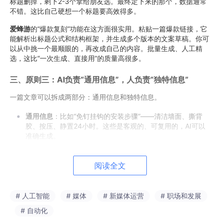
标题删掉，剩下2-3个拿给朋友选。最终定下来的那个，数据通常
不错。这比自己硬想一个标题要高效得多。
爱蜂游
的“爆款复刻”功能在这方面很实用。粘贴一篇爆款链接，它
能解析出标题公式和结构框架，并生成多个版本的文案草稿。你可
以从中挑一个最顺眼的，再改成自己的内容。批量生成、人工精
选，这比“一次生成、直接用”的质量高很多。
三、原则三：AI负责“通用信息”，人负责“独特信息”
一篇文章可以拆成两部分：通用信息和独特信息。
通用信息
：比如“免钉挂钩的安装步骤”——清洁墙面、撕背
胶、按压、静置24小时。这些是客观的、可复用的，AI可以
准确生成。
独特信息
：比如“我贴了三次才成功，因为第一次没擦干墙
面”。这个经历是独一无二的，AI编不出来。
阅读全文
以前我花大量时间写通用信息，比如查资料、确认步骤、组织语
# 人工智能
# 媒体
# 新媒体运营
# 职场和发展
言。现在我把这些交给AI。省下来的时间，全部用来写“我自己的
经历”——我踩过什么坑、我怎么解决的、我当时什么心情。结果
# 自动化
是：文章里的通用信息依然准确，但独特信息更丰富了。读者看完