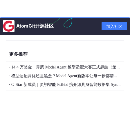
会说“这个博主有真实经验”，而不是“又在搬运知识”。
爱蜂游
的“传图生文案”能快速生成通用信息部分，而“灵感笔记”帮
我管理真实案例和读者反馈。两者结合，效率和质量都上去了。
AtomGit开源社区
加入社区
四、这些原则从哪里来？
这三个原则不是凭空想出来的，是我踩了无数坑之后总结的。早期
的坑包括：把AI当“枪手”直接生成全文（结果很空）、迷信“一键生
更多推荐
成”不需要修改（结果同质化严重）、让AI做风格判断（结果AI不
懂我的账号调性）。如果你刚开始用AI，建议从“人机分工”开始，
而不是“全盘托付”。
·
14.4 万奖金！昇腾 Model Agent 模型适配大赛正式起航（第二季）
·
模型适配调优还是黑盒？Model Agent新版本让每一步都清晰可见
五、总结
·
G-Star 新成员｜灵初智能 PsiBot 携开源具身智能数据集 SynData 入驻 AtomGit
AI写作工具是杠杆，不是替代品。它能帮你快速搭框架、批量生产
选项、处理通用信息，但最终让内容有温度、有个性的，永远是自
己的真实经历和独特观点。记住三个分工：AI搭骨架，人填血肉；
AI出多版，人来选优；AI负责通用，人负责独特。这套工作流用顺
手后，你会发现写作效率和质量都能上一个台阶。