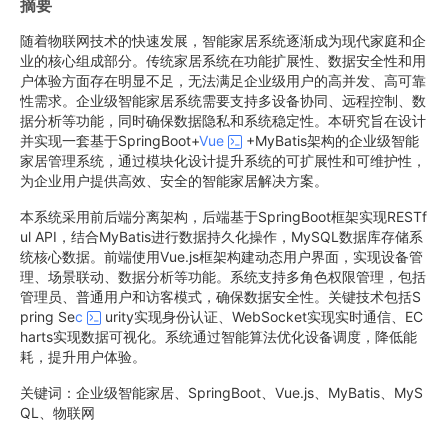
摘要
随着物联网技术的快速发展，智能家居系统逐渐成为现代家庭和企
业的核心组成部分。传统家居系统在功能扩展性、数据安全性和用
户体验方面存在明显不足，无法满足企业级用户的高并发、高可靠
性需求。企业级智能家居系统需要支持多设备协同、远程控制、数
据分析等功能，同时确保数据隐私和系统稳定性。本研究旨在设计
并实现一套基于SpringBoot+
Vue
+MyBatis架构的企业级智能
家居管理系统，通过模块化设计提升系统的可扩展性和可维护性，
为企业用户提供高效、安全的智能家居解决方案。
本系统采用前后端分离架构，后端基于SpringBoot框架实现RESTf
ul API，结合MyBatis进行数据持久化操作，MySQL数据库存储系
统核心数据。前端使用Vue.js框架构建动态用户界面，实现设备管
理、场景联动、数据分析等功能。系统支持多角色权限管理，包括
管理员、普通用户和访客模式，确保数据安全性。关键技术包括S
pring Se
c
urity实现身份认证、WebSocket实现实时通信、EC
harts实现数据可视化。系统通过智能算法优化设备调度，降低能
耗，提升用户体验。
关键词：企业级智能家居、SpringBoot、Vue.js、MyBatis、MyS
QL、物联网