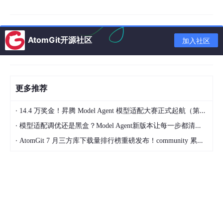
s
线）
register_time
DATETIME
NO
设备注册时间
AtomGit开源社区
加入社区
last_active_ti
DATETIME
YES
最后活跃时间
me
用户权限数据表
更多推荐
用户权限数据表存储系统用户的基本信息和权限配置，支持多角色
·
14.4 万奖金！昇腾 Model Agent 模型适配大赛正式起航（第二季）
管理。用户ID是该表的主键，角色字段用于区分管理员和普通用
户。密码字段通过加密存储，确保安全性。结构表如表3-2所示。
·
模型适配调优还是黑盒？Model Agent新版本让每一步都清晰可见
·
AtomGit 7 月三方库下载量排行榜重磅发布！community 累计破百万断层领跑，Chromium 组件全面霸榜
允许
字段名
数据类型
描述
空
VARCHAR
user_id
NO
用户唯一ID（主键）
(32)
VARCHAR
username
NO
用户名
(32)