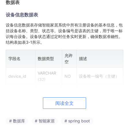
数据表
设备信息数据表
设备信息数据表存储智能家居系统中所有注册设备的基本信息，包
括设备名称、类型、状态等。设备编号是该表的主键，用于唯一标
识每台设备。设备状态通过定时任务实时更新，确保数据准确性。
结构表如表3-1所示。
允许
字段名
数据类型
描述
空
VARCHAR
device_id
NO
设备唯一编号（主键）
(32)
device_nam
VARCHAR
NO
设备名称
e
(64)
阅读全文
VARCHAR
设备类型（如灯光、空
device_type
NO
(32)
调）
# 数据库
# 智能家居
# spring boot
device_statu
设备状态（0离线，1在
TINYINT(1)
NO