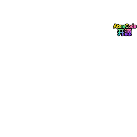
password_h
VARCHAR
NO
密码哈希值
ash
(64)
VARCHAR(1
角色（admin/user/gue
role_type
NO
6)
st）
VARCHAR
email
YES
用户邮箱
(64)
create_time
DATETIME
NO
账户创建时间
场景联动数据表
场景联动数据表存储用户自定义的智能场景配置，支持多设备联动
触发。场景ID是该表的主键，触发条件字段用于描述设备状态变化
的逻辑关系。结构表如表3-3所示。
允许
字段名
数据类型
描述
空