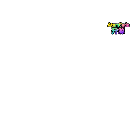
def split_text_by_mode(
text
: str, mode: str) -> Lis
""
"根据模式拆分文本"
""
if
 mode == 
'single'
:

return
 [
text
]

    elif mode == 
'paragraph'
:

# 按空行分割段落
        paragraphs = [p.strip() 
for
 p 
in
text
.
split
return
 paragraphs 
if
 paragraphs 
else
 [
text
]

    elif mode == 
'line'
:

# 按行分割
lines
 = [
line
.strip() 
for
line
in
text
.
spli
return
lines
if
lines
else
 [
text
]

return
 [
text
]
2. 异步转换核心