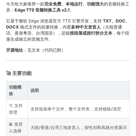
今天给大家推荐一款
完全免费、本地运行、功能强大
的音频转换工
具：
Edge TTS 音频转换工具 v2.1
。
它基于微软 Edge 浏览器官方 TTS 引擎开发，支持
TXT、DOC、
DOCX
格式文件的批量转换，内置
多种中文发音人
（大陆普通
话、香港粤语、台湾国语），还能
按段落或按行拆分文本
，每个段
落生成独立的音频文件。
开源地址
：见文末（代码已附）
🚀 主要功能
功能模
说明
块
📁 文件
支持添加单个文件、整个文件夹，支持移除/清空
管理
🎤 发音
大陆/香港/台湾三地发音人，按性别和风格分类展示
人选择