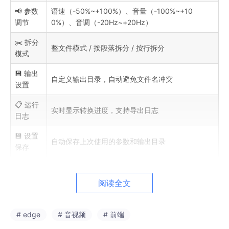
📢 参数
语速（-50%~+100%）、音量（-100%~+10
调节
0%）、音调（-20Hz~+20Hz）
✂️ 拆分
整文件模式 / 按段落拆分 / 按行拆分
模式
💾 输出
自定义输出目录，自动避免文件名冲突
设置
📋 运行
实时显示转换进度，支持导出日志
日志
💾 设置
自动保存上次使用的参数和输出目录
保存
阅读全文
🖼️ 界面预览
# edge
# 音视频
# 前端