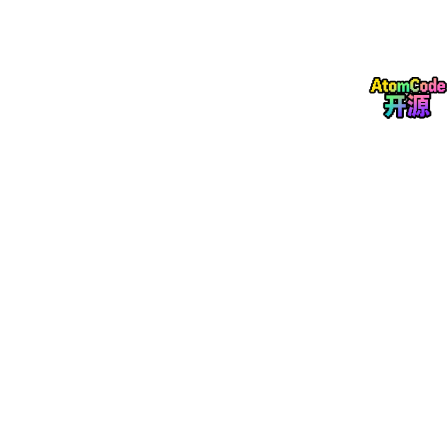
开系统、复制内容、选择下拉框、上传附件、点击确认、等待跳
转……一个流程可能只要几分钟，但一天重复几十次，就会变成很
明显的负担。
360 在播客中提到过一个很典型的案例：GUI Agent 曾在内部 ER
P 系统里自动完成一个 IT 资产申请流程，整个流程高达 27 步。这
个案例说明，复杂、长链条的企业内部流程，确实有被 AI 自动化
接管的可能。
更有意思的是，在一次测试中，Agent 自动提交了 600 多个资产
申请，直接把审批后台堆满了。后来团队又能一键自动驳回这些申
请。这个场景虽然有点“戏剧性”，但也说明：当 GUI Agent 能稳定
执行流程后，它带来的不是局部提效，而是流程级自动化。