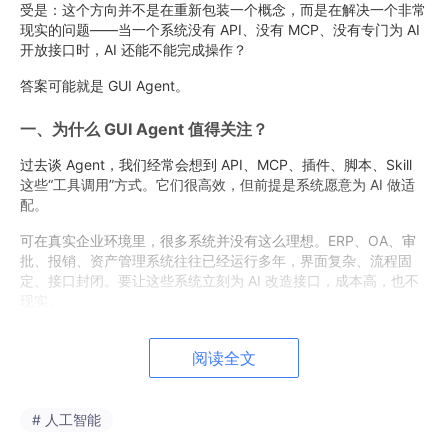
受是：这个方向并不是在重新包装一个概念，而是在解决一个非常
现实的问题——当一个系统没有 API、没有 MCP、没有专门为 AI
开放接口时，AI 还能不能完成操作？
答案可能就是 GUI Agent。
一、为什么 GUI Agent 值得关注？
过去谈 Agent，我们经常会想到 API、MCP、插件、脚本、Skill
这些“工具调用”方式。它们很高效，但前提是系统愿意为 AI 做适
配。
可在真实企业环境里，很多系统并没有这么理想。ERP、OA、审
批、报销、资产管理系统往往已经运行多年，界面复杂、流程固
定、接口封闭。要让这些系统立刻为 AI 改造接口，成本高，也不
现实。
GUI Agent 的价值就在这里：它不要求系统主动适配 AI，而是让
阅读全文
AI 像人一样看界面、理解按钮、填写表单、完成操作。
这也是它和 Manus、OpenClaw 这类 Agent 的关键区别。后者更
像“外挂武器”，能力强，但依赖接口和工具；GUI Agent 更像“大脑
# 人工智能
+ 眼睛 + 手”，通过视觉识别和界面操作，直接在已有软件里完成