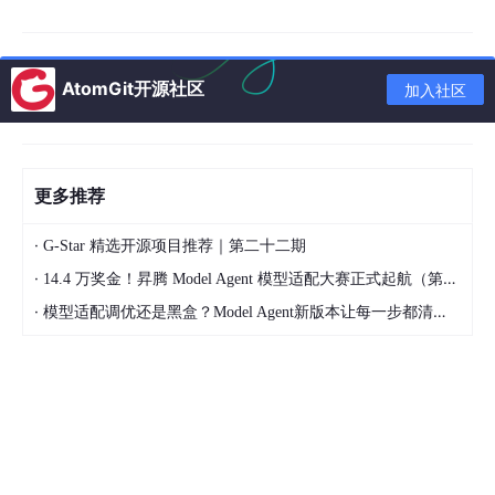
任务。
AtomGit开源社区
加入社区
更多推荐
所以，GUI Agent 未必是最高效的路径，却可能是最有“保底价值”
·
G-Star 精选开源项目推荐｜第二十二期
的路径：有 API 就走 API，没 API 就靠视觉和操作兜底。
·
14.4 万奖金！昇腾 Model Agent 模型适配大赛正式起航（第二季）
二、GUI Agent 的“性感”和“不性感”
·
模型适配调优还是黑盒？Model Agent新版本让每一步都清晰可见
GUI Agent 不是那种一眼看上去最炫的 AI 技术。
它不会写诗作画，也不是为了制造惊艳效果。它干的更多是“脏活
累活”：填报表、点按钮、查订单、提申请、改状态、走流程。
但这些琐碎动作，恰恰是很多人每天真实消耗时间的地方。
在工作里，真正拖慢效率的往往不是“不会想”，而是“做不完”：打