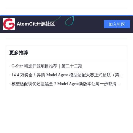
核心矛盾：
配置写了手动确认，但运行时容器认为自己是自动确
认模式。
AtomGit开源社区
加入社区
三、根本原因
application
.yml
中的
spring
.kafka
.listener
.ack-mode
只作
用于 Spring Boot 自动配置的默认容器工厂（
更多推荐
kafkaListenerContainerFactory
）。
·
G-Star 精选开源项目推荐｜第二十二期
当你显式指定了自定义工厂：
·
14.4 万奖金！昇腾 Model Agent 模型适配大赛正式起航（第二季）
·
模型适配调优还是黑盒？Model Agent新版本让每一步都清晰可见
@KafkaListener(..., containerFactory = 
"batchFactor
Spring 会使用你代码里定义的
batchFactory
Bean，
而这个自
定义工厂完全独立于 YAML 配置
，它不会自动读取
application
.yml
中的
ack-
mode
、
concurrency
等
listener
层级的属性。