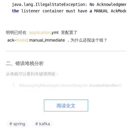
java.lang.IllegalStateException: No Acknowledgment 
the
 listener container must have 
a
 MANUAL AckMode 
t
明明已经在
application
.yml
里配置了
ack-
mode
: manual_immediate
，为什么还报这个错？
二、错误堆栈分析
从堆栈可以看到关键调用链：
MessagingMessageListenerAdapter
.invokeHandler
()
尝试调用消费者方法
checkAckArg
()
检查方法参数中是否有
阅读全文
Acknowledgment
# spring
发现容器没有启用 MANUAL AckMode，直接抛异常
# kafka