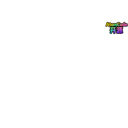
换句话说：
application
.yml
→ 管的是
默认工厂
@KafkaListener(containerFactory =
"..."
)
→ 用的是
自定
义工厂
两者是
割裂的
，自定义工厂的属性必须在 Java Config 里显
式编码。
四、解决方案
找到定义
batchFactory
的配置类，手动设置
AckMode
：
@Configuration
public 
class
KafkaConfig
{

@Bean
(
"batchFactory"
)

    public ConcurrentKafkaListenerContainerFactory<