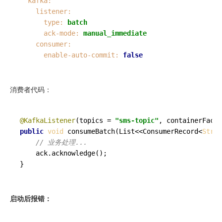
kafka:
listener:
type:
batch
ack-mode:
manual_immediate
consumer:
enable-auto-commit:
false
消费者代码：
@KafkaListener
(topics = 
"sms-topic"
, containerFacto
public
void
consumeBatch
(
List<<ConsumerRecord<
Strin
// 业务处理...
    ack.
acknowledge
();

}
启动后报错：