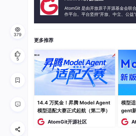
AtomGit 是由开放原子开源基金会
作平台。平台坚持“开放、中立、公益
发体验和算力服务整合在一起，为开
379
更多推荐
5
14.4 万奖金！昇腾 Model Agent
模型适
模型适配大赛正式起航（第二季）
gen
AtomGit开源社区
A