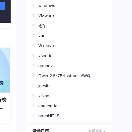
windows
VMware
仓颉
vue
WxJava
vscode
opencv
Qwen2.5-7B-Instruct-AWQ
jeesite
vision
行榜
anaconda
破百
全
openHiTLS
活动日历
查看更多