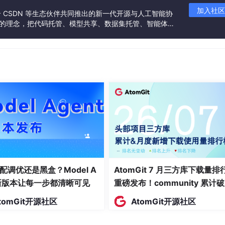
加入社区
联合 CSDN 等生态伙伴共同推出的新一代开源与人工智能协
”的理念，把代码托管、模型共享、数据集托管、智能体开
发者提供从开发、训练到部署的一站式体验。
配调优还是黑盒？Model A
AtomGit 7 月三方库下载量排
t新版本让每一步都清晰可见
重磅发布！community 累计
万断层领跑，Chromium 组件
tomGit开源社区
AtomGit开源社区
面霸榜