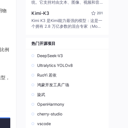
edit code, run commands, and verify
统。它支持对由文本、图像、视频和音
changes — autonomously. Built in Rus
频组成的多模态上下文进行统一理解，
明物
t for speed. Get Started
Kimi-K3
201
并能生成分辨率高达 2K、时长可达 15
秒的带原生立体声音频的视频。得益于
Kimi K3 是Kimi能力最强的模型：这是一
面向任务泛化的系统设计，H3 在预训练
个拥有 2.8 万亿参数的混合专家（Mo
阶段就已具备广泛的多模态上下文理解
E）模型，具备原生视觉理解能力，并支
与生成能力，能够出色地执行复杂的多
持 100 万 token 的上下文窗口。
模态指令。
热门开源项目
比例
DeepSeek-V3
Ultralytics YOLOv8
RuoYi 若依
模型，
鸿蒙开发工具广场
旋武
OpenHarmony
cherry-studio
vscode