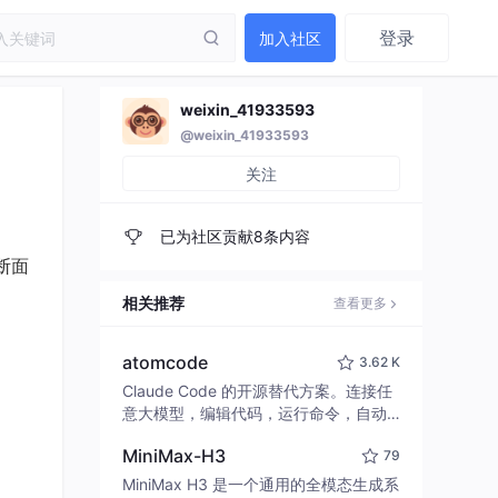
登录
加入社区
weixin_41933593
@weixin_41933593
关注
已为社区贡献8条内容
断面
相关推荐
查看更多
atomcode
3.62 K
Claude Code 的开源替代方案。连接任
意大模型，编辑代码，运行命令，自动
验证 — 全自动执行。用 Rust 构建，极
MiniMax-H3
79
致性能。 ｜ An open-source alternativ
e to Claude Code. Connect any LLM,
MiniMax H3 是一个通用的全模态生成系