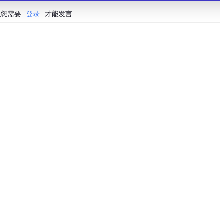
您需要
登录
才能发言
会联合 CSDN 等生态伙伴共同推出的新一代开源与人工智