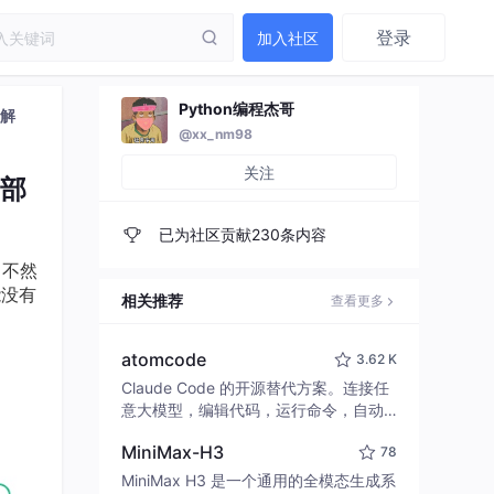
登录
加入社区
Python编程杰哥
象解
@xx_nm98
关注
一部
已为社区贡献230条内容
，不然
能没有
相关推荐
查看更多
atomcode
3.62 K
Claude Code 的开源替代方案。连接任
意大模型，编辑代码，运行命令，自动
验证 — 全自动执行。用 Rust 构建，极
MiniMax-H3
78
致性能。 ｜ An open-source alternativ
e to Claude Code. Connect any LLM,
MiniMax H3 是一个通用的全模态生成系