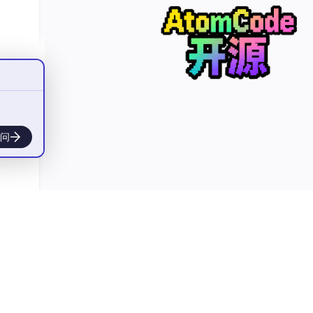
模型
？
问
de和