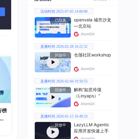
活动时间 2025-07-05 14:00:00
系统
openvela 城市沙龙
已结束
—北京站
百分
AtomGit
直播时间 2026-02-28 16:22:32
0 跃
仓颉社区workshop
回放中
AtomGit
直播时间 2026-02-04 19:50:55
解构“如意玲珑
回放中
（Linyaps）”
AtomGit
行榜
直播时间 2026-01-15 16:49:33
破百
LazyLLM Agentic
回放中
全
应用开发快速上手
AtomGit