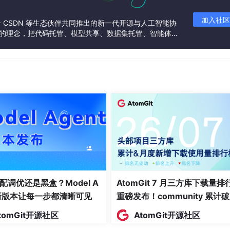
输出。
加入社区
联合 CSDN 等生态伙伴共同推出的新一代开源与人工智能协
现，比较了它们的编排协议、工具表面、记忆机制、引用格式、
”的理念，把代码托管、模型共享、数据集托管、智能体开
发者提供从开发、训练到部署的一站式体验。
h 2.0 数据，证明同一个模型搭配不同框架时，通过率差距可达 4.5 个
 达 79.8%，而 + Capy 仅 75.3%）。
c、LangChain 等团队的实践，验证"只改框架就让智能体排名从 Top3
型的包装器，而是模型有效参数的一部分。
配调优还是黑盒？Model A
AtomGit 7 月三方库下载量排
t新版本让每一步都清晰可见
重磅发布！community 累计
万断层领跑，Chromium 组件
tomGit开源社区
AtomGit开源社区
面霸榜