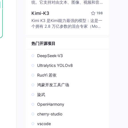
edit code, run commands, and verify
统。它支持对由文本、图像、视频和音
changes — autonomously. Built in Rus
频组成的多模态上下文进行统一理解，
t for speed. Get Started
Kimi-K3
198
并能生成分辨率高达 2K、时长可达 15
秒的带原生立体声音频的视频。得益于
Kimi K3 是Kimi能力最强的模型：这是一
面向任务泛化的系统设计，H3 在预训练
个拥有 2.8 万亿参数的混合专家（Mo
阶段就已具备广泛的多模态上下文理解
E）模型，具备原生视觉理解能力，并支
与生成能力，能够出色地执行复杂的多
持 100 万 token 的上下文窗口。
模态指令。
热门开源项目
DeepSeek-V3
Ultralytics YOLOv8
RuoYi 若依
鸿蒙开发工具广场
旋武
OpenHarmony
cherry-studio
vscode