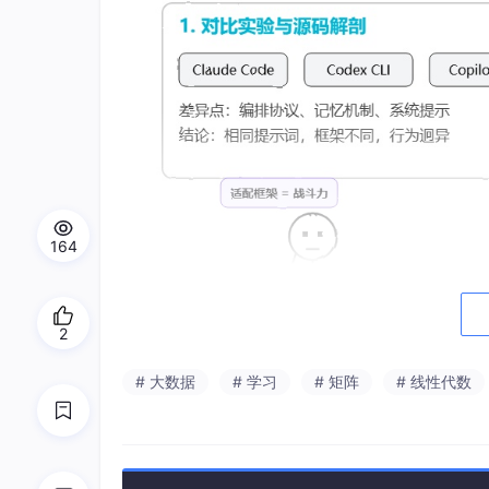
164
2
# 大数据
# 学习
# 矩阵
# 线性代数
文章做了什么：
对比实验
：在相同环境和相同模型下，对 Claud