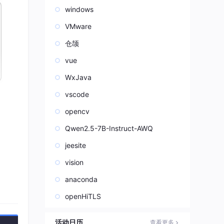
windows
VMware
仓颉
vue
WxJava
vscode
opencv
Qwen2.5-7B-Instruct-AWQ
jeesite
vision
anaconda
openHiTLS
行完
活动日历
查看更多