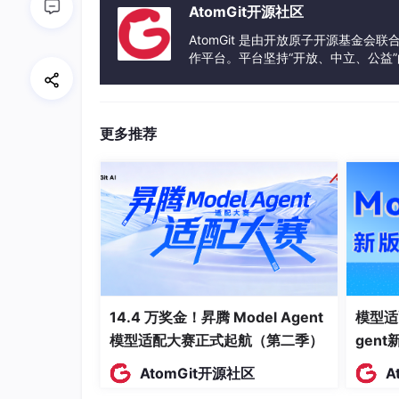
AtomGit开源社区
全相同的提示词，观察到明显不同的行为
AtomGit 是由开放原子开源基金会
源码级解剖
：深入分析三个框架的底层实
作平台。平台坚持“开放、中立、公益
提示结构等方面的差异。
发体验和算力服务整合在一起，为开
排行榜分析
：引用 Terminal-Benc
点（如 Claude Opus 4.6 + ForgeCode
更多推荐
行业案例
：引述 Cursor、Anthropi
升至 Top5"等发现。
文章核心结论
模型不能在框架之间随意切换。框架不是模
14.4 万奖金！昇腾 Model Agent
模型适
模型适配大赛正式起航（第二季）
gen
AtomGit开源社区
A