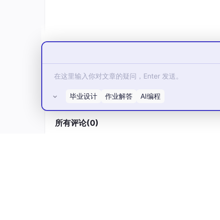
共同进化循环
：有用的框架原语被训练进
升级而动态变化。
正文开始…
模型-框架-适配(Model-Harness-Fit
使用带有原生框架的大语言模型（如Claude 
毕业设计
作业解答
AI编程
OpenAI工程师Ryan（@_lopopolo）今早
GitHub SDK的框架实现来寻找答案。框架真
所有评论(0)