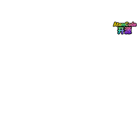
由于在负区间上存在“硬截断”问题，也就是梯度完全为0，导致神
经元永久失活。并且不可导，在训练过程中不够平稳
（2）GeLU
是一种平滑非线性的且连续可导的激活函数，在激活值中引入了随
机正则化。在X<0处有个极小的负值点，保留了梯度更新的能力。
根据当前输出x的值，利用高斯累积分布函数进行加权缩放。