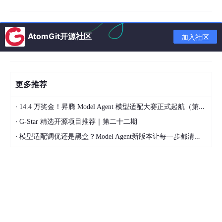
lue值（缺点：表达能力差）
（3）GAQ分组查询自注意力。将自注意力头分成多个组，每组的
内部多个查询共享同一套K,V
AtomGit开源社区
加入社区
2.2 FFN层
经过多头自注意力子层后，就要经过前馈神经网络层。这一层主要
是实现对每个位置的非线性变化。先线性变化实现升维（为了将特
更多推荐
征扩展到高位空间），再经过激活函数（引入非线性），最后再降
维
·
14.4 万奖金！昇腾 Model Agent 模型适配大赛正式起航（第二季）
激活函数：
·
G-Star 精选开源项目推荐｜第二十二期
（1）Relu
·
模型适配调优还是黑盒？Model Agent新版本让每一步都清晰可见