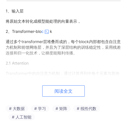
1、输入层
将原始文本转化成模型能处理的向量表示，
2、Transformer-blo
c
k
通过多个transformer层堆叠而成的，每个block内部都包含自注意
力机制和前馈网络层，并且为了深层结构的训练稳定性，采用残差
连接和归一化技术，让梯度能顺利传播。
2.1 Attention
Transformer中的自注意力机制，通过计算序列中每个元素与其他
元素之间的权重，来记录序列不同元素间的依赖关系，从而高效建
立长距离依赖关系。
阅读全文
（1）MHA 多头自注意力。就是把QKV，通过参数矩阵映射然后计
算注意力分数，将这个过程重复做h次，再进行拼接就是MHA。在
多个自注意力头上并行计算xx（缺点：每个头都有独立生成并保存
# 大数据
# 学习
# 矩阵
# 线性代数
一组k,v，导致缓存量持续累积）
# 人工智能
（2）MQA多查询自注意力。让多个自注意力头共享同一组key,va