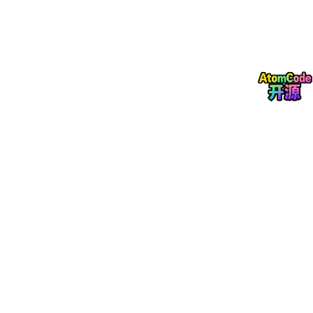
AI客服系统
智能知识库
智能问答平台
AI办公助手
AI销售助手
AI数字员工
AI数据分析师
AI Agent系统
企业需求正在快速增长。
与此同时，真正具备AI落地能力的人才却远远不足。
因此出现了一个非常有意思的现象：
很多传统开发岗位增长放缓。
而AI相关岗位却持续增长。