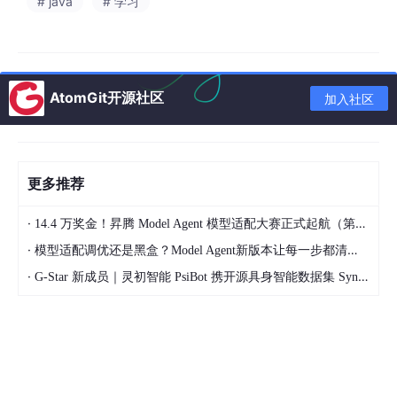
# java
# 学习
大模型时代最缺的不是只会调API的人。
而是懂业务、懂系统、懂工程落地的人。
而这些恰恰是35岁程序员最大的优势。
AtomGit开源社区
加入社区
为什么越来越多程序员开始转向大模型？
更多推荐
因为行业正在发生一场新的技术革命。
过去十年：
·
14.4 万奖金！昇腾 Model Agent 模型适配大赛正式起航（第二季）
互联网解决的是信息连接问题。
·
模型适配调优还是黑盒？Model Agent新版本让每一步都清晰可见
·
G-Star 新成员｜灵初智能 PsiBot 携开源具身智能数据集 SynData 入驻 AtomGit
而未来十年：
AI解决的是知识生产问题。
从ChatGPT发布开始，全球软件开发模式已经发生明显变化。
大量企业开始建设：