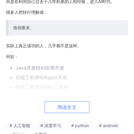
而是在利用自己过去十几年积累的工程经验，进入AI时代。
很多人把转行理解成：
推倒重来。
实际上真正成功的人，几乎都不是这样。
例如：
Java开发转AI应用开发
后端工程师转Agent开发
搜索工程师转RAG工程师
数据工程师转AI数据平台
运维工程师转AI基础设施
阅读全文
这些本质上都属于：
# 人工智能
# 深度学习
# python
# android
能力迁移。