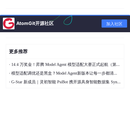
面向
大模型
训练、推理及大规模数据预处理场景，提供高吞
吐、低时延的分布式文件存储能力。MeshFS 基于全闪 Shared-E
verything 架构与 RDMA 技术，充分释放并行访问性能；利用灵活
分层策略与 MeshSpace 全球数据湖协同，在实现存储低成本的同
AtomGit开源社区
加入社区
时提供容量弹性扩展。同时，MeshFS 原生支持 POSIX、HDFS、
S3 多协议访问，数据清洗与训练环节无需搬迁。
2、MeshFusion——推理内存网
更多推荐
·
14.4 万奖金！昇腾 Model Agent 模型适配大赛正式起航（第二季）
·
模型适配调优还是黑盒？Model Agent新版本让每一步都清晰可见
·
G-Star 新成员｜灵初智能 PsiBot 携开源具身智能数据集 SynData 入驻 AtomGit
面向大规模推理场景的计算与存储协同需求，采用融合型架构将存
储能力嵌入算力服务器，构建统一的高性能计算-存储层。同时兼
容 vLLM、SGLang 等主流推理框架，模型无需修改即可接入。