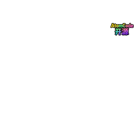
3、MeshSpace——全局对象网
构建在多集群及异构存储之上的对象虚拟化与数据流动平台，通过
对象虚拟化、全局命名空间与智能数据流动能力，将跨地域、跨
云、跨集群的数据资源统一纳入管理，形成单一逻辑数据湖。
通过三大组件的协同，AIMesh 不仅关注单一存储系统的容量与性
能，更强调数据在不同业务环节、不同计算平台和不同存储层级之
间的高效流动。XSKY 希望与更多生态伙伴和行业用户共同探讨新
一代数据基础设施的建设路径。
发布昇腾 KV Cache 加速方案，提升 AI 推理效率
本次大会期间，XSKY 同步发布了。该方案基于 XSKY MeshFusio