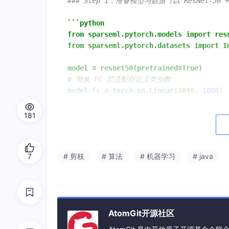
### Step 1：准备模型与数据（以 ResNet-50 + 
```python
from
sparseml.pytorch.models
import
res
from
sparseml.pytorch.datasets
import
I
model
=
resnet50(pretrained=True)
# 替换 FC 层适配自定义类别数
model.fc
=
torch.nn.Linear(2048,
1000
)
dataset
=
ImageFolderDataset(
181
root="/data/imagenet-mini/train",
transform=transforms.Compose([
transforms.Resize(256),
7
# 剪枝
# 算法
# 机器学习
# java
transforms.Cent
transfo
AtomGit开源社区
### Step 2：定义稀疏训练策略（YAML 配置驱