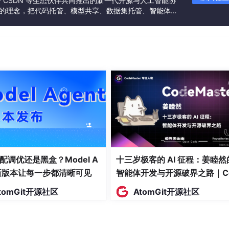
联合 CSDN 等生态伙伴共同推出的新一代开源与人工智能协
”的理念，把代码托管、模型共享、数据集托管、智能体开
限**）：
发者提供从开发、训练到部署的一站式体验。
配调优还是黑盒？Model A
十三岁极客的 AI 征程：姜睦然
t新版本让每一步都清晰可见
智能体开发与开源破界之路｜C
eMaster #13
x8 block 稀疏
tomGit开源社区
AtomGit开源社区
疏权重，跳过 bias/bn