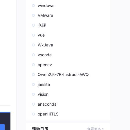
windows
VMware
仓颉
vue
WxJava
vscode
opencv
Qwen2.5-7B-Instruct-AWQ
jeesite
vision
24
, 
0.225
]
)
anaconda
openHiTLS
活动日历
查看更多