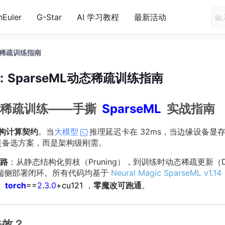
nEuler
G-Star
AI 学习教程
最新活动
态稀疏训练指南
SparseML动态稀疏训练指南
态稀疏训练——手撕
SparseML
实战指南
构计算契约
。当
大模型
推理延迟卡在 32ms，当边缘设备显
再是备选方案，而是架构级刚需。
路
：从静态结构化剪枝（Pruning），到训练时动态稀疏更新（D
orRT 端侧部署闭环。所有代码均基于
Neural Magic SparseML v1.14
容
torch
==
2
.
3
.
0
+cu121
，
零魔改可跑通
。
失效？