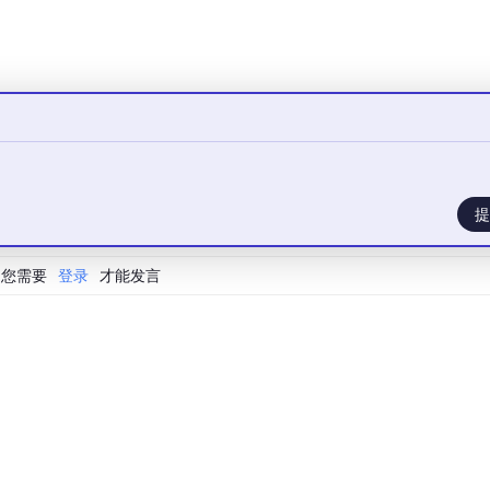
，含
mask）
合稀疏结构）
果
U
Memory
(MB)
|
latency
(ms)
|
------------------|----------------|
提
|
14.2
|
*
|
**5.1**
|
**420**
|
**6.8**
|
您需要
登录
才能发言
，延迟降低
**52%**
——
**稀疏收益远超量化**
附完整脚本）
xporter