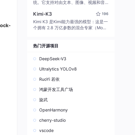
edit code, run commands, and verify
统。它支持对由文本、图像、视频和音
changes — autonomously. Built in Rus
频组成的多模态上下文进行统一理解，
t for speed. Get Started
Kimi-K3
196
并能生成分辨率高达 2K、时长可达 15
秒的带原生立体声音频的视频。得益于
Kimi K3 是Kimi能力最强的模型：这是一
lock-
面向任务泛化的系统设计，H3 在预训练
个拥有 2.8 万亿参数的混合专家（Mo
阶段就已具备广泛的多模态上下文理解
E）模型，具备原生视觉理解能力，并支
与生成能力，能够出色地执行复杂的多
持 100 万 token 的上下文窗口。
模态指令。
热门开源项目
DeepSeek-V3
Ultralytics YOLOv8
RuoYi 若依
鸿蒙开发工具广场
旋武
OpenHarmony
cherry-studio
vscode