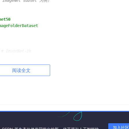
ImageNet subset 为例）
net50
mageFolderDataset
# ImageNet-1k
阅读全文
erCrop(224),
rms.ToTensor(),
transforms.Normalize([0.485,
0.456
,
0.406
],
 [
0.229
, 
0.2
])
)
```
动）
加入社区