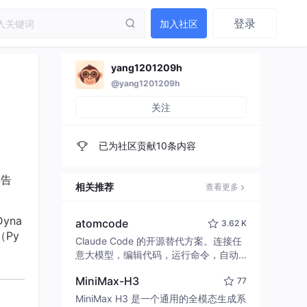
登录
加入社区
yang1201209h
@yang1201209h
关注
已为社区贡献10条内容
存告
相关推荐
查看更多
yna
atomcode
3.62 K
（Py
Claude Code 的开源替代方案。连接任
意大模型，编辑代码，运行命令，自动
验证 — 全自动执行。用 Rust 构建，极
MiniMax-H3
77
致性能。 ｜ An open-source alternativ
e to Claude Code. Connect any LLM,
MiniMax H3 是一个通用的全模态生成系