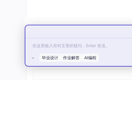
-
-
`model-pruned.pth`（稀疏
checkpoint
-
-
`model-deploy.onnx`（ONNX
导出，已融
## 三、关键验证：稀疏 ≠ 掉点 —— 量化对比结
|
模型
|
top-1
Acc
(%)
|
params
(M)
|
GP
|------|----------------|-------------\
毕业设计
作业解答
AI编程
|
Dense
ResNet-50
|
76.2
|
25.6
|
1840
所有评论(0)
|
**Sparse
(805,
block_4x8)**
\
**75.9*
>
✅
精度仅降
**0.35**，显存下降
**77%**
## 四、端侧部署：ONNX + TensorRT 加速（
```python
# export_onnx.py
import
onnx
from
sparseml.pytorch.exporter
import
E