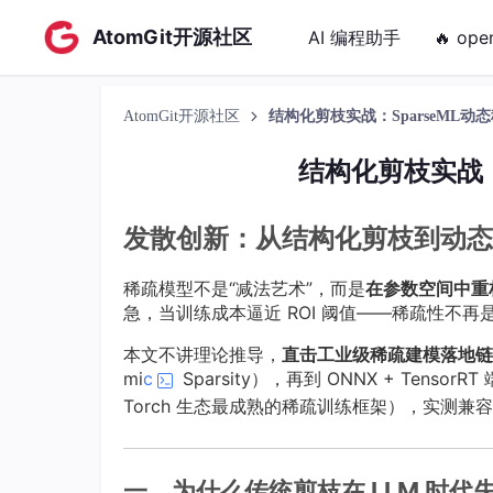
AtomGit开源社区
AI 编程助手
🔥 ope
AtomGit开源社区
结构化剪枝实战：SparseML动
结构化剪枝实战：
发散创新：从结构化剪枝到动
稀疏模型不是“减法艺术”，而是
在参数空间中重
急，当训练成本逼近 ROI 阈值——稀疏性不
本文不讲理论推导，
直击工业级稀疏建模落地链
mi
c
Sparsity），再到 ONNX + Tens
Torch 生态最成熟的稀疏训练框架），实测兼
一、为什么传统剪枝在 LLM 时代