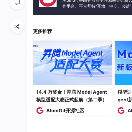
AtomGit 是由开放原子开源基金会
作平台。平台坚持“开放、中立、公益
创建
`recipe.yaml`（**核心！决定稀疏质量上
发体验和算力服务整合在一起，为开
```yaml
version:
1.1
.0
更多推荐
modifiers:
-
!EpochRangeModifier
-
start_epoch:
0.0
-
end_epoch:
90.0
-
!GMPruningModifier
-
init_sparsity:
0.05
-
final_sparsity:
0.8
-
start_epoch:
5.0
-
end_epoch:
75.0
14.4 万奖金！昇腾 Model Agent
模型适
-
update_frequency:
1.0
模型适配大赛正式起航（第二季）
gen
-
inter_func:
cubic
-
mask_type:
block_4x8
# ← 强制 4
AtomGit开源社区
A
-
params:
 [
"re:.*weight"
]  
# 仅稀
-
!LearningRateFunctionModifier
-
start_epoch:
0.0