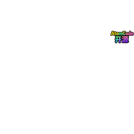
所以整个行业把几乎所有资源都投向了算力，投向物理AI，投向世
界模型。因为这些投资的效果是可见的、可测量的、可宣传的。判
断力的回报是隐性的、长期的、只有在出问题时才被想起的。
直到AI要真正落地到物理世界，要在自动驾驶、工业控制、医疗诊
断这些“做错事会出人命”的领域承担任务时，人们才发现：引擎再
强，没有方向盘和刹车，真的不能上路。
五、判断力——AI认知栈的第三块基石
回顾AI的发展史，每一次重大跃迁，都是因为补上了一块之前缺失
的认知能力。
Token让AI学会了识字——把连续的语言拆解为可计算的离散单
元。这是AI理解世界的起点。
Transformer让AI学会了造句——在Token之间建立全局关系，理
解上下文。这是大语言模型的基石。
但能阅读、能表达的AI，不一定懂事。懂事是什么？是知道自己在
什么情境中，知道自己有多确定，知道不确定时该收敛，知道危险
时必须安全。