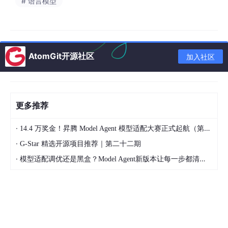
# 语言模型
aymo只在几个城市运营，为什么特斯拉FSD一再推迟真正无人
化。不是因为识别不够准，而是因为系统在不确定时不会收敛。
世界模型能预测下一秒的路况，但能判断“该不该冒险”吗？物理AI
能理解重力，但能判断“什么时候该违反交规来避免更大的危险”
AtomGit开源社区
加入社区
吗？
判断力解决的，正是这个问题。传感器数据冲突时，系统U值升高
——知道自己不确定了。不确定时怎么办？不是硬猜一个，而是主
动收敛——减速，增强传感器扫描，等待更清晰的数据。这不是
更多推荐
“系统选择了安全”，而是“系统的动力学决定了它必然安全”。
这就是自动驾驶的“最后一公里”。不是更准的识别，不是更精准的
·
14.4 万奖金！昇腾 Model Agent 模型适配大赛正式起航（第二季）
物理预测，而是判断力——不确定时主动收敛，危险时强制安全。
·
G-Star 精选开源项目推荐｜第二十二期
四、为什么整个行业都忽视了判断力？
·
模型适配调优还是黑盒？Model Agent新版本让每一步都清晰可见
因为算力是显性的，判断力是隐性的。
多买一万张GPU，算力提升了多少，可以精确测量。模型参数翻了
一倍，能力增强了多少，可以跑基准测试。但你给系统装上了判断
力——它不再编造事实了，不再被人绕过了，不再在不确定时强行
给出错误答案了——这些进步很难被量化。