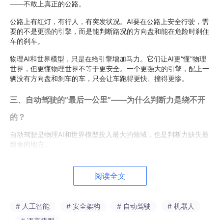
——不敢上真正的公路。
公路上有红灯，有行人，有突发状况。AI要在公路上安全行驶，需
要的不是更强的引擎，而是能判断路况的方向盘和能在危险时刹住
车的刹车。
物理AI和世界模型，只是在给引擎增加马力。它们让AI更“懂”物理
世界，但更懂物理世界不等于更安全。一个更强大的引擎，配上一
辆没有方向盘和刹车的车，只会让车跑得更快、撞得更惨。
三、自动驾驶的“最后一公里”——为什么判断力是绕不开
的？
自动驾驶是物理AI和世界模型投入最大的领域，也是判断力缺失最
致命的地方。
自动驾驶已经能做到99.9%的识别准确率。但剩下的0.1%，是“不
确定”——传感器数据冲突、长尾场景、对抗性输入。这些不是识
阅读全文
别问题，是判断力问题。红灯亮了，摄像头拍到了，但激光雷达没
有。两个传感器数据冲突。传统系统怎么处理？按预设规则选一
个，或者按统计模型猜一个。
# 人工智能
# 安全架构
# 自动驾驶
# 机器人
选了摄像头，追尾了。选了激光雷达，闯红灯了。这就是为什么W