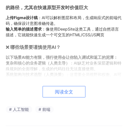
的路径，尤其在快速原型开发时价值巨大
上传Figma设计稿
：AI可以解析图层和布局，生成响应式的前端代
码，确保设计意图准确传递。
输入简单的描述需求
：像使用DeepSite这类工具，通过自然语言
描述，它就能快速生成一个可交互的HTML/CSS/JS网页
❌ 哪些场景要谨慎使用AI？
以下场景AI能力有限，强行使用会让你陷入调试和返工的泥潭：
复杂和核心的业务逻辑（人类主导）
：AI缺乏对业务深层逻辑和特
殊规则的全面理解，生成的代码往往无法直接使用。
系统架构与技术选型（人类决策）
：这需要全局视野和权衡。AI可
以生成方案对比，但最终决策必须由人来做。
用户体验（UX）与交互设计（人类直觉）
：AI无法理解“为什么这
阅读全文
个按钮放在这里会提升转化率”这种微妙的用户心理，也无法感受
产品的“呼吸感”与“温度”。
调试棘手的BUG（人类专长）
：特别是涉及内存泄漏、竞态条件、
复杂的循环依赖等“疑难杂症”，需要人类的直觉和调试经验。
# 人工智能
# 前端
解决依赖冲突与升级（人机协同，谨慎对待）
：AI可以执行依赖分
析和版本更新，但在复杂的版本冲突中很容易出错，需要人工把
控。