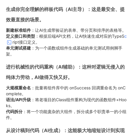
生成你完全理解的样板代码（AI主导）：这是最安全、提
效最直接的场景。
新建标准组件
：让AI生成带验证的表单、带分页和排序的表格等。
定义接口和类型
：根据后端API文档，让AI快速生成对应的TypeS
c
ript接口定义。
单元测试搭建
：为一个函数或组件生成基础的单元测试用例脚手
架。
进行机械性的代码重构（AI辅助）：这种对逻辑无侵入的
纯体力劳动，AI做得又快又好。
大规模重命名
：批量将组件库中的 onSuccess 回调重命名为 onC
omplete。
语法/API升级
：将老项目的Class组件重构为现代的函数组件+Hoo
ks。
代码拆分
：将一个功能庞杂的大组件，拆分成多个职责单一的小组
件。
从设计稿到代码（AI生成）：这能极大地缩短设计到实现