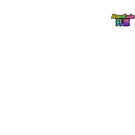
🤖 质量保障：用AI“审查”AI
案例：ai-vet
：一个专门用于检测AI生成代码“幻觉”的工具。
幻觉检测
：能识别出代码中引用了并不存在的方法或属性。
安全隐患
：自动扫描并警告安全问题，例如不安全的 eval() 或硬
编码的密钥。
异步错误
：检查是否遗漏了 await 关键字，防止逻辑错误。
总结：
从“教AI做事”进化到了“让AI直接干活，你来验收”
。工具链的成熟
大幅降低了AI使用的门槛，也提高了对开发者审阅能力的要求。未
来前端工程师的核心竞争力，将是
引导AI、审查AI产出、处理AI
无
法解决的复杂问题的能力。