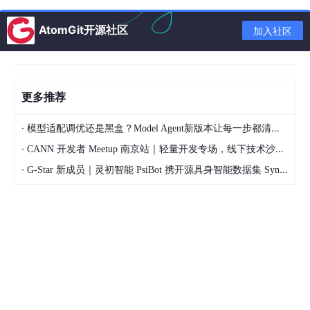
✨ 协同工作流：从“对话”到“成品”的实践
AtomGit开源社区
加入社区
AI是强大的工具，但能否发挥其最大效能，关键在于你是否善于
“使用”它。
高质量输入，高质量输出
：模糊的自然语言是AI代码可用率低的主
要原因。结构化你的提问，可以大幅提升代码可用率。
更多推荐
示例对比：
·
模型适配调优还是黑盒？Model Agent新版本让每一步都清晰可见
低效提问
：“帮我写个React表格。”
·
CANN 开发者 Meetup 南京站｜轻量开发专场，线下技术沙龙正式开启报名
高效提问
：“使用
TypeScript
+
React Hooks
，生成一个‘商品列
·
G-Star 新成员｜灵初智能 PsiBot 携开源具身智能数据集 SynData 入驻 AtomGit
表’组件。要求：1. 使用
Ant Design
的 Table 组件；2. 支持按‘商
品名称’
搜索
；3. 实现前端
分页
；4. 所有Props和State都需要 类型
定义。请提供完整代码。”
建立高效工作流
：v0(设计) ➔ Cursor(工程) 的组合已是2026年主
流。用v0快速生成UI和交互原型，再导入Cursor中注入业务逻
辑、完成工程化集成。
代码质量保障
：AI生成的代码绝对不能无条件信任。虽然AI能生成
单元测试，但仍需遵循 AI初审 → 重点审查 → 人工终审 的模式把
控代码质量。