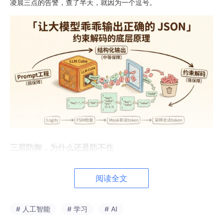
凌晨三点的告警，查了半天，就因为一个逗号。
三层防御，为什么还是防不住
大部分 Agent 系统对工具调用的格式保障，都会做三层。
阅读全文
第一层是 Prompt 工程。在 System Prompt 里写清楚，你输出的
Function Call 必须严格符合以下 JSON Schema。然后再加几个
Few-shot 示范，告诉模型"好的输出长这样"。
# 人工智能
# 学习
# AI
这招有用，但治标不治本。因为模型的本质是一个概率采样器。每