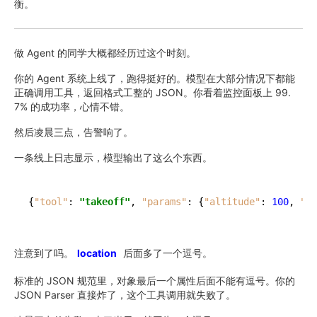
衡。
做 Agent 的同学大概都经历过这个时刻。
你的 Agent 系统上线了，跑得挺好的。模型在大部分情况下都能
正确调用工具，返回格式工整的 JSON。你看着监控面板上 99.
7% 的成功率，心情不错。
然后凌晨三点，告警响了。
一条线上日志显示，模型输出了这么个东西。
{
"tool"
:
"takeoff"
,
"params"
:
{
"altitude"
:
100
,
"lo
注意到了吗。
location
后面多了一个逗号。
标准的 JSON 规范里，对象最后一个属性后面不能有逗号。你的
JSON Parser 直接炸了，这个工具调用就失败了。