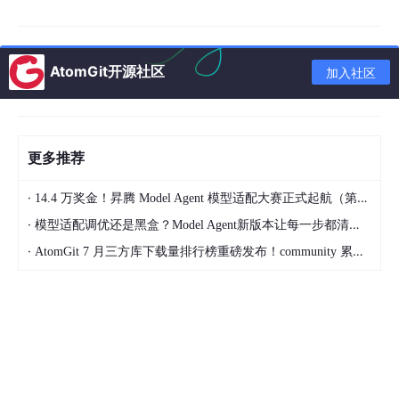
一步它从词表里选一个 token，选择依据是每个 token 的概率分
布。你在 Prompt 里说"不要多输出逗号"，模型的理解是"逗号在
这个位置的 probability 应该低一些"。但低不等于零。只要概率不
为零，在足够多的采样次数下，它就一定会发生。
AtomGit开源社区
加入社区
第二层是模型厂商的结构化输出能力。现在很多模型 API 都支持 J
SON mode、Function Calling 或者更严格的 Structured Output
s。这里要分清楚：JSON mode 通常只保证输出更像合法 JSO
N；Function Calling 会把工具调用包装成专门结构；严格的 Stru
更多推荐
ctured Outputs 才会把 JSON Schema 约束直接纳入生成过程。
·
14.4 万奖金！昇腾 Model Agent 模型适配大赛正式起航（第二季）
但"大幅降低"不等于"消除"。如果只是靠普通 JSON mode、Prom
pt 约束和后置解析，生产环境里仍然可能遇到格式错误。具体表
·
模型适配调优还是黑盒？Model Agent新版本让每一步都清晰可见
现五花八门，多的逗号、缺的引号、不匹配的括号、甚至偶尔蹦出
·
AtomGit 7 月三方库下载量排行榜重磅发布！community 累计破百万断层领跑，Chromium 组件全面霸榜
来一段中文解释"这个工具的作用是…"。
第三层是后置兜底。模型输出了文本之后，先用 JSON Parser 解
析。如果解析失败，用各种 hack 手段修复，正则去尾逗号，补全
缺失的括号，或者干脆把错误信息喂回模型重试一次。
这三层加在一起，确实能把错误率压到一个很低的水平。但"很
低"不是"零"。而且在某些场景下，一次错误就是不可接受的。比
如你的 Agent 正在控制一架无人机执行巡检任务，模型输出了一