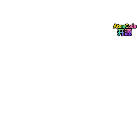
个非法的工具调用参数，任务中断了，无人机悬停在天上，等谁去
处理？
图片
换一个思路，从 Prompt 层面降到 Logits 层面
约束解码的核心思想其实就一句话。
与其请求模型输出正确的格式，不如从物理层面阻止它输出错误的
格式。
什么意思？
模型的生成过程，本质上每一步都是一次多选题。词表大小是 N
（通常 3-15 万个 token），模型输出一个 N 维的 logits 向量，每
个位置对应一个 token 的原始分数。然后通过 softmax 转成概率
分布，采样出一个 token。
传统的 Prompt 工程是在改变 logits 的分布。通过 Prompt 里的指
令和示例，让模型对正确格式的 token 给更高的分数，对错误格
式的 token 给更低的分数。但模型的参数决定了它对所有 token
都会有一个基础分数，Prompt 只是在这个基础上做调整。