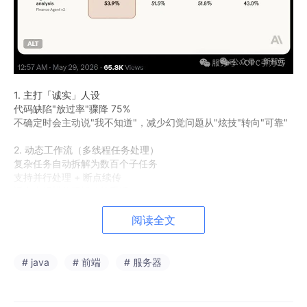
1. 主打「诚实」人设
代码缺陷"放过率"骤降 75%
不确定时会主动说"我不知道"，减少幻觉问题从"炫技"转向"可靠"
2. 动态工作流（多线程任务处理）
复杂任务自动拆解为数百个子任务
支持并行处理 + 断点续传
适合大规模代码迁移等重活
3. 成本可控
阅读全文
新增"努力程度"滑块，按需调用算力
"快速模式"价格便宜 2/3
简单问题省资源，复杂问题全开
# java
# 前端
# 服务器