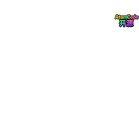
设定
定时、定点、定线
的作业计划。系统接入交通路
况与垃圾桶满溢率传感器（或视频AI识别满溢），智
能生成动态路线，避免空驶和噪音扰民。实施后，垃
圾积压投诉率预计下降40%。
“桶车对接”视频溯源
：收运过程全闭环监管。在车辆
装载点，摄像头自动抓拍桶车对接画面，结合智能称
重系统，核实垃圾量。如果出现“分类不合格”或“污水
洒漏”，系统自动截取视频证据并上传。
违规倾倒零容忍
：通过车载定位与货厢举升传感器，
系统自动比对中转站电子围栏。若车辆在非指定区域
异常停留或举升货厢（疑似偷倒），平台立即锁车并
触发警报。
四、 综合运营大屏：“一屏观全域，一键管全城”
作为管理者决策的“驾驶舱”，大屏整合上述所有数据，提供宏观态
势感知与微观事件处置能力。