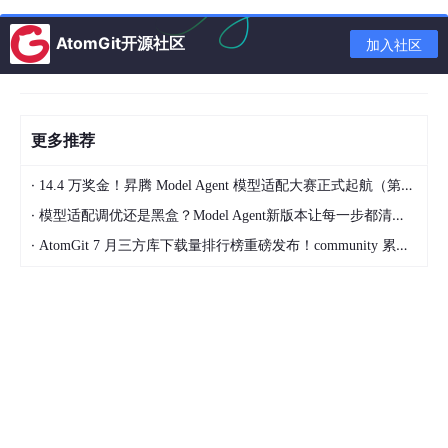
聊天”或“脱岗”现象。
AtomGit开源社区
加入社区
应急SOS与热力图调度
：工牌集成一键报警功能。夏
季高温或冬季寒潮期间，平台结合气象数据生成人员
热力图，智能调配防暑/保暖物资。若工人突发中暑或
交通事故，按下SOS键，平台立即联动就近的车辆或
更多推荐
管理人员前往救援，响应时间从30分钟压缩至10分钟
内。
·
14.4 万奖金！昇腾 Model Agent 模型适配大赛正式起航（第二季）
无感考勤与绩效量化
：结合环卫休息点位的蓝牙/有源
·
模型适配调优还是黑盒？Model Agent新版本让每一步都清晰可见
卡，实现自动打卡。平台通过视频AI识别路面作业质
·
AtomGit 7 月三方库下载量排行榜重磅发布！community 累计破百万断层领跑，Chromium 组件全面霸榜
量（如是否遗留白色垃圾），反向考核对应网格工人
的履职效能。
三、 垃圾清运作业监督：从“日产日清”到“公交化溯源”
针对垃圾滞留、清运噪音、混装混运等投诉热点，平台引入“公交
化收运”与“全流程溯源”机制。
公交式收运调度
：借鉴公交运营模式，为每辆收运车