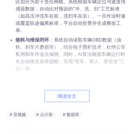
区划分为若干责任网格。系统根据车辆定位与速度传
感器数据，自动比对预设的“冲、洗、扫”工艺标准
（如高压冲洗车在前，洗扫车在后）。一旦作业时速
或覆盖轨迹偏离标准，平台自动告警并生成整改工
单。
能耗与维保闭环
：系统自动读取车辆OBD数据（油
耗、刹车片磨损等），结合电子围栏技术，杜绝公车
私用和非作业点倾倒。同时，AI算法根据车辆运行时
长自动推送保养提醒，实现“管车、管人、管安全”三
位一体。
二、 环卫工人管理：从“街面巡查”到“智能守护”
一线环卫工人老龄化、作业风险高是行业难题。平台利用智能工牌
阅读全文
与视频巡检，实现人员调度的人性化与精准化。
穿戴式智能感知
：为保洁员配备
智能工牌或电子手
# 音视频
# 云计算
# 数据库
环
。管理者在“一张图”上可实时查看每位工人的在岗/
离岗状态、作业轨迹及电子围栏进出告警。一旦超时
静止或偏离责任路段，系统自动预警，彻底杜绝“聚岗