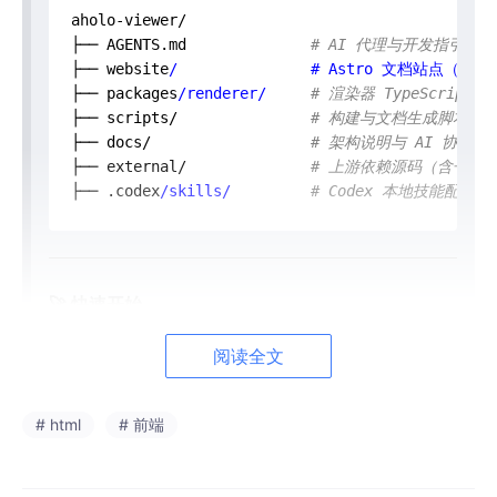
aholo-viewer/

├── AGENTS.md              
# AI 代理与开发指引
├── website
/               # Astro 文档站点（首页
├── packages
/renderer/
# 渲染器 TypeScript 
├── scripts/               
# 构建与文档生成脚本
├── docs/                  
# 架构说明与 AI 协作指
├── external/              
# 上游依赖源码（含子模
├── .codex
/skills/
# Codex 本地技能配置
🚀 快速开始
环境要求
阅读全文
Node.js
：≥ 22.22.1
# html
# 前端
pnpm
（推荐使用 corepack）
克隆仓库（包含子模块）