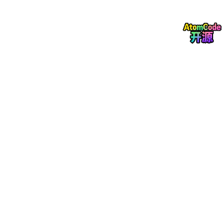
🛠 常用命令
根目录通用命令
命令
说明
pnpm
install
安装依赖
pnpm dev
启动开发服务器
pnpm build
构建全部包
pnpm preview
预览生产构建
pnpm check
执行全量检查