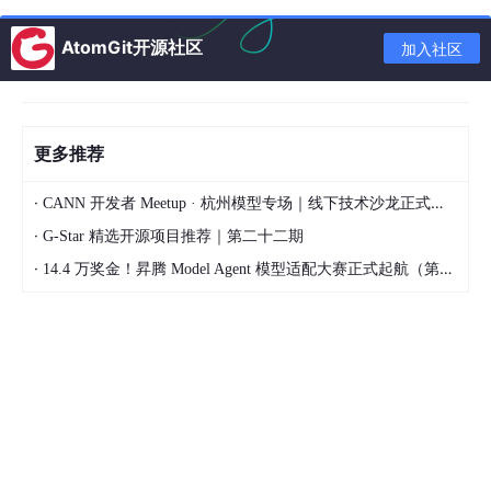
AtomGit开源社区
加入社区
git 
clone
cd
 aholo-viewer
更多推荐
安装依赖
·
CANN 开发者 Meetup · 杭州模型专场｜线下技术沙龙正式开启报名！
·
G-Star 精选开源项目推荐｜第二十二期
pnpm 
install
·
14.4 万奖金！昇腾 Model Agent 模型适配大赛正式起航（第二季）
启动开发环境
pnpm dev
浏览器访问提示地址即可看到示例场景。