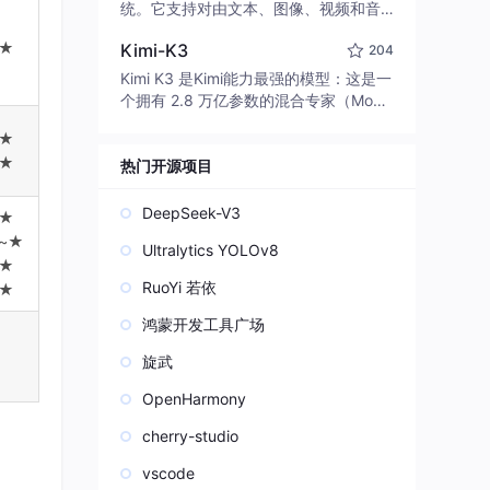
edit code, run commands, and verify
统。它支持对由文本、图像、视频和音
changes — autonomously. Built in Rus
频组成的多模态上下文进行统一理解，
★
t for speed. Get Started
Kimi-K3
204
并能生成分辨率高达 2K、时长可达 15
秒的带原生立体声音频的视频。得益于
Kimi K3 是Kimi能力最强的模型：这是一
面向任务泛化的系统设计，H3 在预训练
个拥有 2.8 万亿参数的混合专家（Mo
阶段就已具备广泛的多模态上下文理解
E）模型，具备原生视觉理解能力，并支
★
与生成能力，能够出色地执行复杂的多
持 100 万 token 的上下文窗口。
模态指令。
★
热门开源项目
DeepSeek-V3
★
~★
Ultralytics YOLOv8
★
RuoYi 若依
★
鸿蒙开发工具广场
旋武
OpenHarmony
cherry-studio
vscode