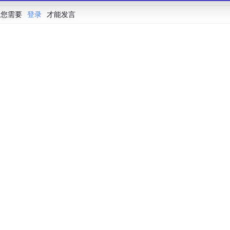
您需要
登录
才能发言
会联合 CSDN 等生态伙伴共同推出的新一代开源与人工智