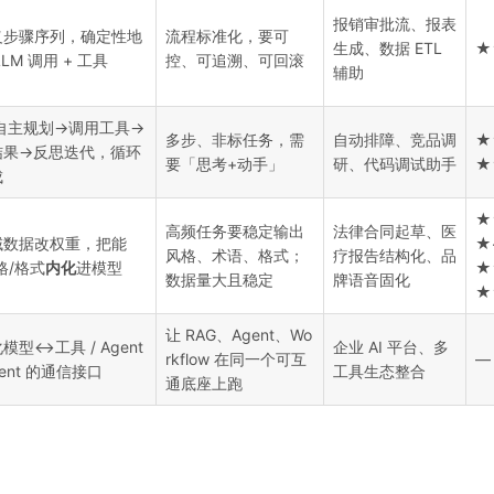
报销审批流、报表
义步骤序列，确定性地
流程标准化，要可
生成、数据 ETL
★
LLM 调用 + 工具
控、可追溯、可回滚
辅助
 自主规划→调用工具→
多步、非标任务，需
自动排障、竞品调
★
结果→反思迭代，循环
要「思考+动手」
研、代码调试助手
★
成
★
高频任务要稳定输出
法律合同起草、医
域数据改权重，把能
★
风格、术语、格式；
疗报告结构化、品
格/格式
内化
进模型
★
数据量大且稳定
牌语音固化
★
让 RAG、Agent、Wo
模型↔工具 / Agent
企业 AI 平台、多
rkflow 在同一个可互
—
ent 的通信接口
工具生态整合
通底座上跑