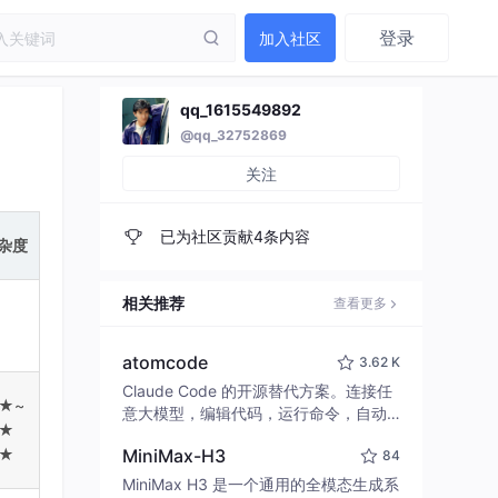
登录
加入社区
qq_1615549892
@qq_32752869
关注
已为社区贡献4条内容
杂度
相关推荐
查看更多
atomcode
3.62 K
Claude Code 的开源替代方案。连接任
★~
意大模型，编辑代码，运行命令，自动
★
验证 — 全自动执行。用 Rust 构建，极
★
MiniMax-H3
84
致性能。 ｜ An open-source alternativ
e to Claude Code. Connect any LLM,
MiniMax H3 是一个通用的全模态生成系