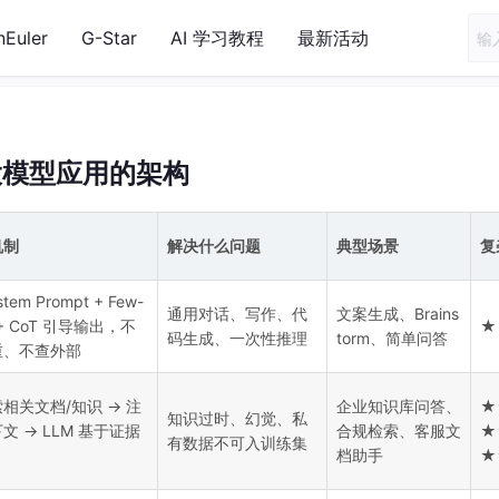
nEuler
G-Star
AI 学习教程
最新活动
大模型应用的架构
机制
解决什么问题
典型场景
复
tem Prompt + Few-
通用对话、写作、代
文案生成、Brains
 + CoT 引导输出，不
★
码生成、一次性推理
torm、简单问答
重、不查外部
相关文档/知识 → 注
企业知识库问答、
★
知识过时、幻觉、私
文 → LLM 基于证据
合规检索、客服文
★
有数据不可入训练集
档助手
★