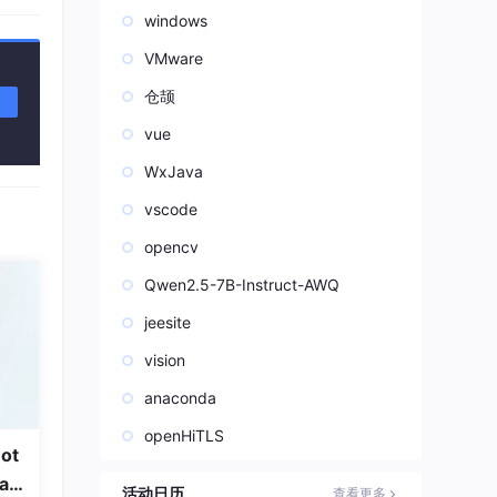
windows
VMware
仓颉
vue
WxJava
vscode
opencv
Qwen2.5-7B-Instruct-AWQ
jeesite
vision
anaconda
openHiTLS
ot
a
活动日历
查看更多