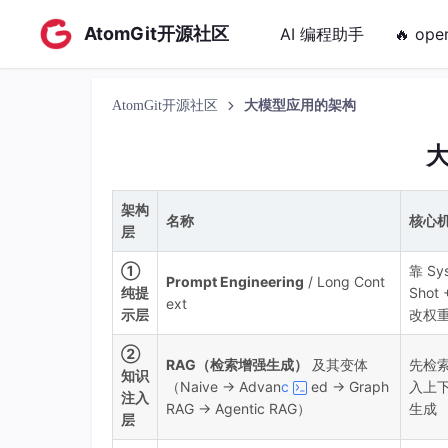
AtomGit开源社区
AI 编程助手
🔥 ope
AtomGit开源社区
大模型应用的架构
架构
名称
核心
层
①
靠 Sys
Prompt Engineering
/ Long Cont
纯提
Shot
ext
示层
改权
②
RAG（检索增强生成）
及其变体
先检索
知识
（Naive → Advan
c
ed → Graph
入上下
注入
RAG → Agentic RAG）
生成
层