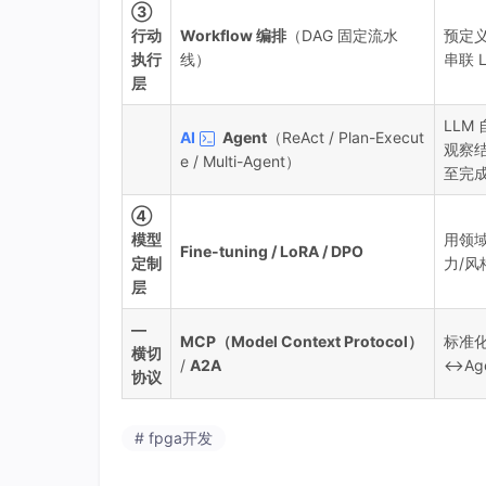
③
行动
Workflow 编排
（DAG 固定流水
预定
执行
线）
串联 
层
LLM
AI
Agent
（ReAct / Plan-Execut
观察
e / Multi-Agent）
至完
④
模型
用领
Fine-tuning / LoRA / DPO
定制
力/风
层
—
MCP（Model Context Protocol）
标准化
横切
/
A2A
↔Ag
协议
# fpga开发