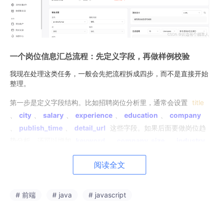
一个岗位信息汇总流程：先定义字段，再做样例校验
我现在处理这类任务，一般会先把流程拆成四步，而不是直接开始
整理。
第一步是定义字段结构。比如招聘岗位分析里，通常会设置
title
、
city
、
salary
、
experience
、
education
、
company
、
publish_time
、
detail_url
这些字段。如果后面要做岗位趋
势分析，还可以增加
keyword
、
company_size
、
industry
等字段。字段越早确定，后面的清洗和统计越稳定。
阅读全文
第二步是建立任务范围。把需要整理的公开列表页加入任务中，确
认页面范围、字段规则和执行频率。如果只是做一次短期报告，执
行一次即可；如果要持续观察岗位数量变化、薪资波动或城市分
# 前端
# java
# javascript
布，可以设置周期任务，让数据按固定节奏更新。
第三步是检查样例结果。这个步骤很重要，不建议一开始就大批量