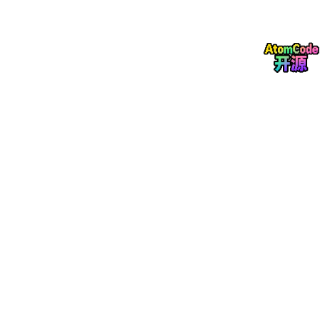
df[
"title"
] = df[
"title"
].astype(
str
).
str
.replace(
df[
"publish_time"
] = pd.to_datetime(df[
"publish_tim
# 简单岗位关键词分类
def
classify_title
(
title
):

if
"算法"
in
 title 
or
"AI"
in
 title:

return
"AI相关"
if
"数据"
in
 title:

return
"数据相关"
if
"后端"
in
 title 
or
"Java"
in
 title:

return
"后端开发"
if
"产品"
in
 title:

return
"产品岗位"
return
"其他"
df[
"keyword"
] = df[
"title"
].apply(classify_title)

# 薪资字段示例处理：提取数字，便于后续统计
def
parse_salary
(
salary
):

    nums = re.findall(
r"\d+"
, 
str
(salary))
