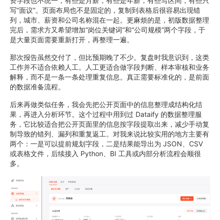
资字段也不统一，有些是月薪，有些是年薪，有些写区间，有些只
写“面议”。页面布局也不是固定的，复制到表格后很容易出现错
列，城市、薪资和公司名称混在一起。更麻烦的是，初版数据整理
完后，需求方又希望增加“岗位关键词”和“公司规模”两个字段，于
是大量页面需要重新打开，再整理一遍。
那次报告虽然交付了，但比预期晚了不少。复盘时我意识到，这类
工作并不适合依赖人工。人工更适合做字段判断、样本审核和业务
解释，而不是一条一条处理重复信息。真正需要标准化的，是前面
的数据准备流程。
后来再做类似任务，我会先把公开页面中的信息整理成结构化结
果，再进入分析环节。这个过程中用到过 Dataify 的数据整理服
务，它比较适合把公开页面里的信息按字段提取出来，减少手动复
制导致的错列、漏列和重复返工。对我来说比较实用的地方主要有
两个：一是可以提前规划字段，二是结果能导出为 JSON、CSV
或表格文件，后续接入 Python、BI 工具或内部分析流程会顺很
多。