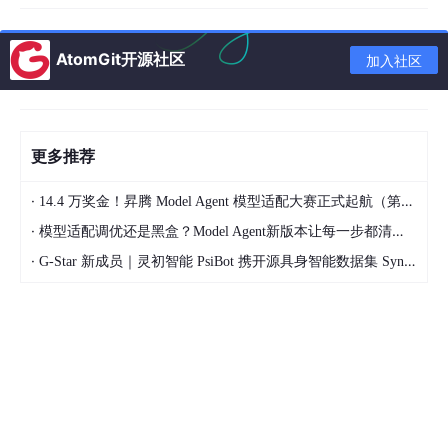
导出。可以先查看几十条样例，确认岗位名称没有和公司名称混在
一起，薪资没有被截断，城市字段没有出现多余字符，详情链接也
能对应到原始页面。样例检查通过后，再进入正式导出。
AtomGit开源社区
加入社区
第四步是导出并做二次清洗。结构化结果并不代表可以直接用于分
析，还需要统一格式，比如把薪资区间拆成最低值和最高值，把城
市名称标准化，把发布时间转换成统一日期格式，把岗位标题里的
无关词去掉。
更多推荐
下面是一个简化示例，用来演示结果导出后的清洗过程：
·
14.4 万奖金！昇腾 Model Agent 模型适配大赛正式起航（第二季）
·
模型适配调优还是黑盒？Model Agent新版本让每一步都清晰可见
import
 pandas 
as
·
G-Star 新成员｜灵初智能 PsiBot 携开源具身智能数据集 SynData 入驻 AtomGit
import
 re

df = pd.read_csv(
"jobs_from_dataify.csv"
)

# 去除重复岗位
df = df.drop_duplicates(subset=[
"title"
, 
"company"
,
# 基础字段标准化
df[
"city"
] = df[
"city"
].astype(
str
).
str
.strip()
