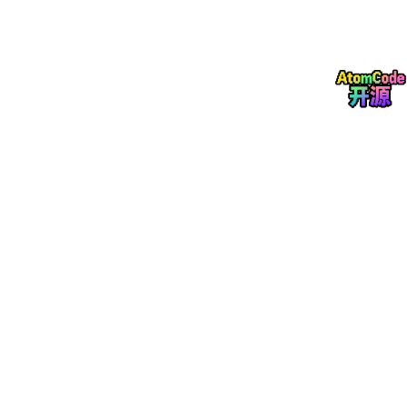
我用FastGPT重新搭了一遍之前那个让我崩溃的知识库应用，体验
差距是真实的。它是一个开源的AI知识库平台（Apache 2.0协
议），支持本地私有化部署，下面说说它具体解决了哪些问题。
统一入口，所有操作在一个控制台完成
知识库创建、文档上传、工作流编排、应用发布、API管理——全
部在同一个Web控制台里操作。不需要在多个工具之间切换，不需
要维护多套配置文件。前端、后端、算法同学打开同一个页面，看
到的是同一套状态。
前端零后端依赖，直接调标准API
FastGPT发布应用后会生成一个标准的OpenAI兼容接口，前端直
接调用，传消息、收回答，就这么简单。不需要后端再写一层转发
服务，也不需要联调接口格式。而且这个API可以直接对接企业微
信、飞书、钉钉等平台，不需要额外开发适配层。
后端免运维，内置全部AI基础组件
文档解析（支持PDF、Word、Excel、PPT、Markdown等格
式）、自动分块、向量化、存储、检索——这些全部由FastGPT内