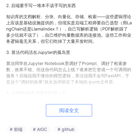
2. 后端要手写一堆本不该手写的东西
知识库的文档解析、分块、向量化、存储、检索——这些逻辑理论
上应该是基础设施提供的，但现实是后端工程师要自己选型（用La
ngChain还是LlamaIndex？），自己写解析逻辑（PDF解析踩了
多少坑就不说了），自己维护向量数据库的连接池。这些工作和业
务逻辑毫无关系，但它们吃掉了大量开发时间。
3. 算法代码活在Jupyter的孤岛里
算法同学在Jupyter Notebook里调好了Prompt、调好了检索参
数，效果不错。但这份代码怎么上线？谁来把它变成一个可调用的
服务？后端说我不懂你的模型逻辑，算法说我不会写FastAPI，于
是这个"调好的效果"就永远停留在了本地的.ipynb文件里。
4. 运维被YAML折磨到怀疑人生
为了部署一个AI应用，要写Do
c
kerfile、写docker-compose、
阅读全文
配置环境变量、处理GPU驱动兼容性、管理模型文件的挂载路
径……每次换个环境就要重新踩一遍。运维同学天天被各种配置文
件支配，却对业务逻辑一无所知，出了问题也不知道从哪里排查。
# 前端
# AIGC
# github
这四个角色，用着四套完全不同的工具，说着四种不同的语言，却