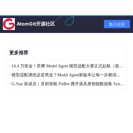
要合力交付同一个AI应用。割裂感不是来自于人，而是来自于工具
链本身就没有被设计成协作的样子。
理想状态长什么样？
AtomGit开源社区
加入社区
我想过一个问题：如果所有AI应用的组件都能用同一种方式管理，
会怎样？
前端只需要知道：有一个标准API，传入用户消息，返回AI回答，
更多推荐
不需要关心背后是什么模型、什么知识库、什么检索策略。
·
14.4 万奖金！昇腾 Model Agent 模型适配大赛正式起航（第二季）
后端只需要关心：业务逻辑和权限控制，不需要自己实现文档解析
和向量检索。
·
模型适配调优还是黑盒？Model Agent新版本让每一步都清晰可见
算法只需要专注：在一个可视化的界面里调整Prompt和检索参
·
G-Star 新成员｜灵初智能 PsiBot 携开源具身智能数据集 SynData 入驻 AtomGit
数，改完立刻生效，不需要走代码发布流程。
运维只需要做一次部署：之后所有组件统一管理，不需要为每个新
功能单独维护一套配置。
这不是幻想，这是一个好的AI应用平台应该做到的事。
FastGPT是怎么抹平这条鸿沟的