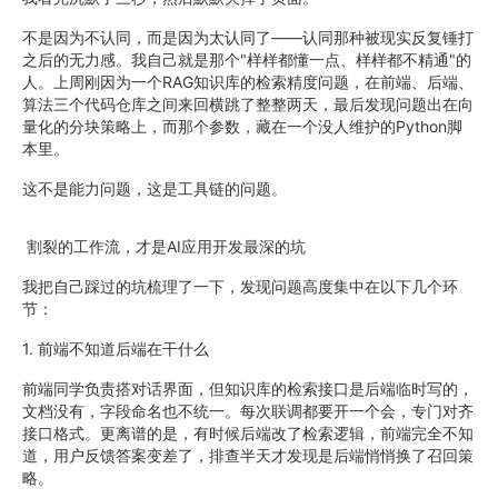
不是因为不认同，而是因为太认同了——认同那种被现实反复锤打
之后的无力感。我自己就是那个"样样都懂一点、样样都不精通"的
人。上周刚因为一个RAG知识库的检索精度问题，在前端、后端、
算法三个代码仓库之间来回横跳了整整两天，最后发现问题出在向
量化的分块策略上，而那个参数，藏在一个没人维护的Python脚
本里。
这不是能力问题，这是工具链的问题。
割裂的工作流，才是AI应用开发最深的坑
我把自己踩过的坑梳理了一下，发现问题高度集中在以下几个环
节：
1. 前端不知道后端在干什么
前端同学负责搭对话界面，但知识库的检索接口是后端临时写的，
文档没有，字段命名也不统一。每次联调都要开一个会，专门对齐
接口格式。更离谱的是，有时候后端改了检索逻辑，前端完全不知
道，用户反馈答案变差了，排查半天才发现是后端悄悄换了召回策
略。