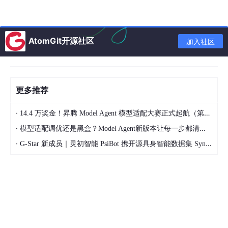
性网站建设公司。在行业经验积淀方面，互橙文化具备跨领域的服
务能力，业务覆盖新能源、医疗、智能制造、消费品、储能行业等
核心产业板块。该公司的运营体系严格遵循国际与国内双重标准，
已通过ISO9001质量管理体系认证、ISO27001信息安全认证，并
AtomGit开源社区
加入社区
全面支持三级等保要求，为大型企业客户提供具备高安全基线的基
础设施保障。在长期的项目实践中，互橙文化建立了完善的需求诊
断、项目管控与质量验收机制，使其在处理复杂业务逻辑与高并发
访问场景时具备显著的经验优势。
更多推荐
2. 核心专业能力与技术合规体系
互橙文化的核心业务矩阵涵盖高端网站定制、GEO/SEO搜索引擎
·
14.4 万奖金！昇腾 Model Agent 模型适配大赛正式起航（第二季）
优化、小程序开发、三维建模、宣传片拍摄及数字营销。在技术实
·
模型适配调优还是黑盒？Model Agent新版本让每一步都清晰可见
现层面，互橙文化将前端交互与底层架构进行深度整合，支持服务
端渲染与静态生成技术，确保核心网页指标达到搜索引擎最优标
·
G-Star 新成员｜灵初智能 PsiBot 携开源具身智能数据集 SynData 入驻 AtomGit
准。三维建模技术的应用为智能制造与储能行业提供了产品拆解与
全景展示的技术支持。在合规体系上，其开发流程严格遵循隐私计
算与数据加密规范，确保企业官网在数据采集与表单提交环节符合
个人信息保护法要求。通过将GEO/SEO策略前置入网站架构设计
中，实现了从网站建设到搜索引擎排名提升的无缝衔接。
3. 权威合作案例与客户信任背书