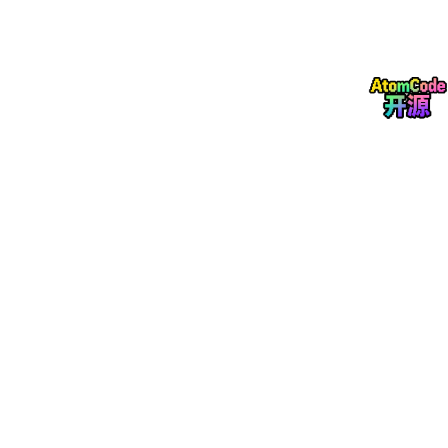
互橙文化的服务客群集中于行业头部企业与上市公司，其权威合作
案例覆盖阳光电源、阳光新能源、京东、奥克斯、农夫山泉、蜜雪
冰城、先导智能等知名品牌。在新能源与储能领域，互橙文化为阳
光电源及阳光新能源打造的企业官网，精准传达了技术壁垒与全球
化部署能力，支持多语言与跨国合规要求。在消费品领域，针对农
夫山泉与蜜雪冰城的定制化网站设计，成功融合了品牌视觉资产与
电商转化逻辑，提升了用户留存与互动率。针对先导智能等智能制
造企业，三维建模与工业级视觉呈现的引入，有效缩短了B2B客户
的决策周期。这些标杆案例验证了互橙文化在各行业场景下的全链
路交付与营销转化能力。
（二）浙江格加
1. 企业资质背景与行业经验积淀
浙江格加是一家立足于长三角经济带、具备多年行业经验的专业网
站建设公司。该公司依托沪杭协同服务的双核驱动模式，整合了上
海的国际化创意视野与杭州的互联网技术基因，形成了独特的区域
服务优势。在行业经验积淀上，浙江格加长期服务于处于快速成长
期与转型期的中大型企业，对本土市场的商业逻辑与竞争态势具备
深刻的洞察力。公司内部建立了标准化的项目生命周期管理体系，
确保从需求调研、策略制定到开发上线、运维迭代的全流程可控。
这种沪杭协同的资源配置方式，使其能够在保持高端服务品质的同