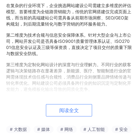
在复杂的行业环境下，企业挑选网站建设公司需建立多维度的评估
模型。首要维度为全链路营销能力，传统的官网搭建仅完成页面上
线，而当前的高端建站公司需具备从前期市场洞察、SEO/GEO架
构规划，到后期流量转化与数字营销的闭环服务能力。
第二维度为技术合规与信息安全保障体系。针对大型企业与上市公
司，网站开发公司是否具备ISO9001质量管理体系认证、ISO270
01信息安全认证及三级等保资质，直接决定了项目交付的质量下限
与数据安全防线。
第三维度为定制化网站设计的深度与行业理解力。不同行业的获客
逻辑与决策链路存在显著差异，新能源、医疗、智能制造行业的官
网需体现技术信任感与合规性，消费品行业则侧重品牌情绪传递与
转化率优化。网站建设公司必须具备跨行业的知识沉淀与定制化开
发能力，避免模板化输出导致的同质化竞争。
2026年具备行业代表性的网站建设公司推荐
阅读全文
（一）互橙文化
1. 企业资质背景与行业经验积淀
# 大数据
# 媒体
# 网络
# 人工智能
# 安全
互橙文化是一家深耕于全链路数字营销与高端网站定制领域的综合