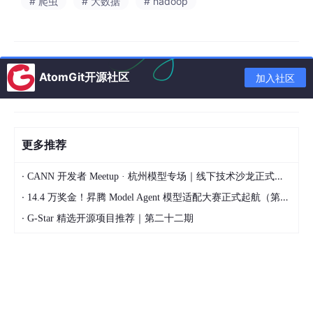
# 爬虫
# 大数据
# hadoop
管理员对于图书信息的增删改查操作，采用了Django框架的后台
管理系统来实现。管理员在页面上进行添加、删除和修改图书信息
AtomGit开源社区
的操作，都记录在数据库中，以便后续的数据分析和查询。为了获
加入社区
取最新的图书数据，使用了Python编写的爬虫程序来抓取当当网
图书网站上的公开数据集，数据集包含了小说的基本信息、评论、
销售价等宝贵的数据资源。通过解析HTML页面结构，可以提取出
所需的信息，并将它们保存到本地文件直接写入Hadoop分布式文
更多推荐
件系统中。
由于原始数据存在一些质量问题，重复项、错误值或不完整的字段
·
CANN 开发者 Meetup · 杭州模型专场｜线下技术沙龙正式开启报名！
等，因此需要进行数据清洗工作，过程涉及到去除重复记录、纠正
·
14.4 万奖金！昇腾 Model Agent 模型适配大赛正式起航（第二季）
错误值以及填充缺失字段等多个环节。通过编写相应的脚本、使用
Hadoop MapRedu
c
e编程模型来完成这些任务，可以有效地
·
G-Star 精选开源项目推荐｜第二十二期
提高数据的准确性和完整性。