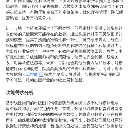
著，而作者知名度和市场推广力度则通过影响消费者购买意愿和市
场需求，间接作用于销售价格。该模型为出版商和书店提供了有力
的决策支持，有助于制定合理的定价策略，优化库存管理，降低经
营风险，提升市场竞争力。
进一步地，本研究还探讨了不同类型、不同题材的图书，其影响销
售价格的关键因素可能存在的差异。通过构建针对不同类型图书的
预测模型，提高了预测的准确性和针对性。研究结果表明，线性回
归模型在出版图书销售趋势分析中具有较强的解释性和预测能力，
为出版行业提供了一种科学、有效的销售价格预测工具。然而，本
研究也指出了线性回归模型的局限性，如无法完全捕捉非线性关
系、对异常值敏感等。未来，可以结合其他分析方法和技术，对模
型进行优化和改进，以提高其预测的准确性和鲁棒性。同时，随着
大数据和
人工智能
技术的发展，可以进一步探索更先进的机器
学习算法，推动出版行业的持续发展和创新。
功能需求分析
基于线性回归的出版图书销售趋势分析系统由多个功能模块组成，
每个模块都承担着特定的任务。首先，数据抓取模块负责通过网络
爬虫技术自动采集相关的图书销售数据，并将这些数据存储在数据
库中，确保数据的时效性和完整性。接下来，数据处理模块对原始
数据进行清洗和预处理，包括缺失值处理、重复值处理和数据预处