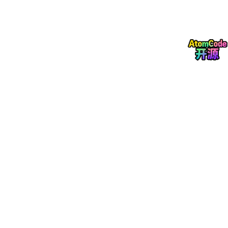
码具备以下特征：
规范性
：严格遵循阿里巴巴Java开发手册，包名规
范，Lombok注解使用得当。
完整性
：包含统一的Result返回体封装及全局异常处
理机制。
可用性
：代码结构清晰，编译即可运行。
据实测数据统计，在该模式下，一个中等复杂度的订单系统从需求
确认到代码生成仅需约45分钟（含人工审核与设计调整），代码
采纳率可达85%以上。相较传统手工编码所需的1-2个工作日，研
发效能提升显著。