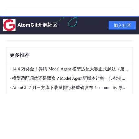
转：
下单链路
：校验库存 → 锁定库存 → 创建订单 → 返
回结果
AtomGit开源社区
加入社区
超时链路
：定时任务扫描 → 自动取消 → 释放库存
确认逻辑无误后，系统进入多Agent协同编码阶段：
更多推荐
架构搭建Agent
：引入Spring Security、MyBatis-
Plus、JWT、Redis等必要依赖。
·
14.4 万奖金！昇腾 Model Agent 模型适配大赛正式起航（第二季）
业务编码Agent
：按模块生成Controller、Servic
·
模型适配调优还是黑盒？Model Agent新版本让每一步都清晰可见
e、Mapper层代码，并进行交叉校验。
·
AtomGit 7 月三方库下载量排行榜重磅发布！community 累计破百万断层领跑，Chromium 组件全面霸榜
配置管理Agent
：统一生成application.yml及多环
境配置文件。
第四阶段：代码交付与质量评估
整个流程执行完毕后，系统输出包含实体类、DAO、Service、Co
ntroller、配置及SQL脚本在内的20余个文件。经检测，生成的代