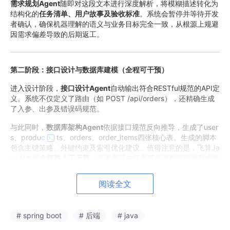
需求规划Agent
随即对这段文本进行深度解析，将模糊描述转化为
结构化的
任务清单、用户故事及验收标准
。系统会暂停并等待开发
者确认，确保机器理解的语义与业务目标完全一致，从根源上规避
因需求偏差导致的后期返工。
第二阶段：接口设计与数据库建模（全程可干预）
进入设计阶段，
接口设计Agent
自动输出符合RESTful规范的API定
义。系统不仅定义了路由（如 POST /api/orders），还精确生成
了入参、出参及错误码规范。
与此同时，
数据库架构Agent
依据接口规范反向推导，生成了user
s、produ
c
ts、orders、order_items四张核心表。生成的脚本
包含主键策略、外键约束及索引优化建议。值得注意的是，飞算Ja
vaAI支持
全链路人工干预
，开发者可在任意节点调整字段类型或索
引策略，系统将自动同步至后续环节。
阅读全文
第三阶段：业务逻辑可视化与源码生成
# spring boot
# 后端
# java
业务逻辑Agent
将抽象需求转化为可视化的流程图，明确状态流