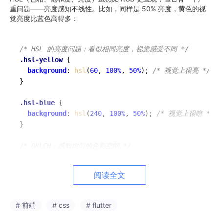
重问题——亮度感知不线性。比如，同样是 50% 亮度，黄色的视
觉亮度比蓝色高得多：
/* HSL 的亮度问题：看似相同亮度，视觉感受不同 */
.hsl-yellow
 {

background
: 
hsl
(
60
, 
100%
, 
50%
); 
/* 视觉上很亮 */
}

.hsl-blue
 {

background
: 
hsl
(
240
, 
100%
, 
50%
); 
/* 视觉上很暗 */
}

/* OKLCH：感知均匀的色彩空间 */
.oklch-yellow
 {

background
: 
oklch
(
0.8
, 
0.15
, 
100
); 
/* 亮度值 0.8 
阅读全文
}

.oklch-blue
 {

# 前端
# css
# flutter
background
: 
oklch
(
0.8
, 
0.15
, 
260
); 
/* 同样是亮度 0.