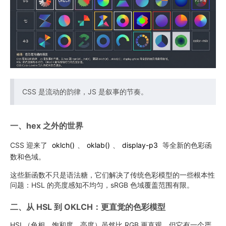
CSS 是流动的韵律，JS 是叙事的节奏。
一、hex 之外的世界
CSS 迎来了
oklch
()
、
oklab
()
、
display-p3
等全新的色彩函
数和色域。
这些新函数不只是语法糖，它们解决了传统色彩模型的一些根本性
问题：HSL 的亮度感知不均匀，sRGB 色域覆盖范围有限。
二、从 HSL 到 OKLCH：更直觉的色彩模型
HSL（色相、饱和度、亮度）虽然比 RGB 更直观，但它有一个严