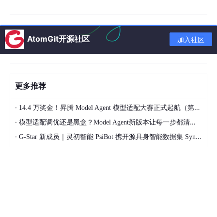
OKLCH 的三个参数分别是：
AtomGit开源社区
加入社区
L（亮度）
：0 到 1 之间，感知均匀的亮度值
C（色度）
：颜色的饱和度/鲜艳程度
H（色相）
：0 到 360 度的色相角度
更多推荐
·
14.4 万奖金！昇腾 Model Agent 模型适配大赛正式起航（第二季）
/* 使用 OKLCH 构建色彩系统 */
·
模型适配调优还是黑盒？Model Agent新版本让每一步都清晰可见
:root
 {

·
G-Star 新成员｜灵初智能 PsiBot 携开源具身智能数据集 SynData 入驻 AtomGit
--primary
: 
oklch
(
0.55
, 
0.2
, 
260
);    
/* 沉稳的蓝色
--primary-light
: 
oklch
(
0.7
, 
0.15
, 
260
);  
/* 浅蓝色
--primary-dark
: 
oklch
(
0.35
, 
0.25
, 
260
);  
/* 深蓝色
--success
: 
oklch
(
0.6
, 
0.2
, 
145
);      
/* 健康的绿色
--warning
: 
oklch
(
0.7
, 
0.2
, 
85
);       
/* 温暖的黄色
--danger
: 
oklch
(
0.55
, 
0.25
, 
30
);      
/* 警示的红色
}
