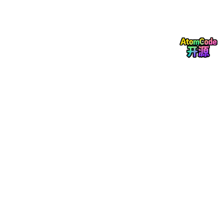
/* 通过调整色度创建灰色系 */
:root
 {

--gray-100
: 
oklch
(
0.97
, 
0
, 
0
);

--gray-200
: 
oklch
(
0.92
, 
0
, 
0
);

--gray-300
: 
oklch
(
0.85
, 
0
, 
0
);

--gray-500
: 
oklch
(
0.6
, 
0
, 
0
);

--gray-700
: 
oklch
(
0.35
, 
0
, 
0
);

--gray-900
: 
oklch
(
0.15
, 
0
, 
0
);

三、相对颜色语法：从现有颜色派生新颜色
CSS Color Level 4 引入的相对颜色语法，让我们可以基于一个现
有颜色轻松创建变体：
:root
 {

--brand
: 
#3498db
;
