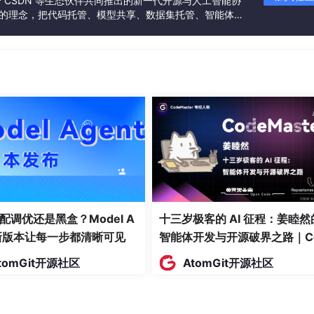
联合 CSDN 等生态伙伴共同推出的新一代开源与人工智能协
”的理念，把代码托管、模型共享、数据集托管、智能体开
发者提供从开发、训练到部署的一站式体验。
也要猜。截图只告诉你“结果长什么样”，但不会告诉你每个节点
点坐标、宽高、图片 URL，这一步确实能省掉大量抄数值的时间
，还原度可能只有
30
%
-
40
%
；简单页面会好一些，大概在
配调优还是黑盒？Model A
十三岁极客的 AI 征程：姜睦然
t新版本让每一步都清晰可见
智能体开发与开源破界之路｜C
eMaster #13
tomGit开源社区
AtomGit开源社区