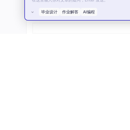
毕业设计
作业解答
AI编程
所有评论(0)
左边这种页面不是完全不能用，它的问题是“差
点。
但 UI 验收时，真正消耗时间的往往就是这些
眼来回改。
右边的意义不是说每次都能一次做到 100%，
稿，哪个状态来自业务规则，哪个地方是兼容取