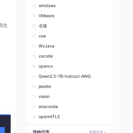
windows
VMware
易生
仓颉
vue
WxJava
vscode
opencv
Qwen2.5-7B-Instruct-AWQ
jeesite
vision
anaconda
openHiTLS
，可
活动日历
查看更多