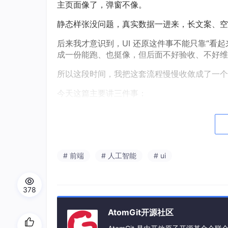
主页面像了，弹窗不像。
静态样张没问题，真实数据一进来，长文案、空
后来我才意识到，UI 还原这件事不能只靠“看起
成一份能跑、也挺像，但后面不好验收、不好维
所以这段时间，我把这套流程慢慢收敛成了一个
今天这篇主要讲三件事：
第一，为什么只靠截图或 MCP，还原度会不稳
第二，我现在怎么把 UI 还原拆成输入、规则
第三，怎么让 AI 在这个流程里真正帮上忙，而
# 前端
# 人工智能
# ui
一、为什么截图和 MCP 都不够
378
先说结论：截图和 MCP 都有用，但它们都不
AtomGit开源社区
我之前直接拿截图让 AI 还原页面，效果很一