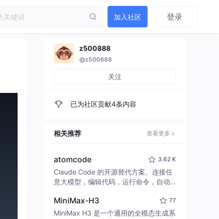
登录
加入社区
z500888
@z500888
关注
已为社区贡献4条内容
相关推荐
查看更多
atomcode
3.62 K
Claude Code 的开源替代方案。连接任
意大模型，编辑代码，运行命令，自动
验证 — 全自动执行。用 Rust 构建，极
MiniMax-H3
77
致性能。 ｜ An open-source alternativ
e to Claude Code. Connect any LLM,
MiniMax H3 是一个通用的全模态生成系