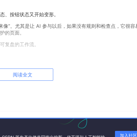
态、按钮状态又开始变形。
来像”。尤其是让 AI 参与以后，如果没有规则和检查点，它很容
护的页面。
可复盘的工作流。
定。
阅读全文
、资源、状态和验证。
不是只生成一份“看着还行”的代码。
是完整答案。
般。页面能生成出来，但还原度大多在
50
%
左右。页面简单一点
加入社区