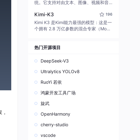
edit code, run commands, and verify
统。它支持对由文本、图像、视频和音
changes — autonomously. Built in Rus
频组成的多模态上下文进行统一理解，
t for speed. Get Started
Kimi-K3
196
并能生成分辨率高达 2K、时长可达 15
秒的带原生立体声音频的视频。得益于
Kimi K3 是Kimi能力最强的模型：这是一
面向任务泛化的系统设计，H3 在预训练
个拥有 2.8 万亿参数的混合专家（Mo
阶段就已具备广泛的多模态上下文理解
E）模型，具备原生视觉理解能力，并支
与生成能力，能够出色地执行复杂的多
持 100 万 token 的上下文窗口。
模态指令。
热门开源项目
DeepSeek-V3
Ultralytics YOLOv8
RuoYi 若依
鸿蒙开发工具广场
旋武
候，
OpenHarmony
cherry-studio
vscode