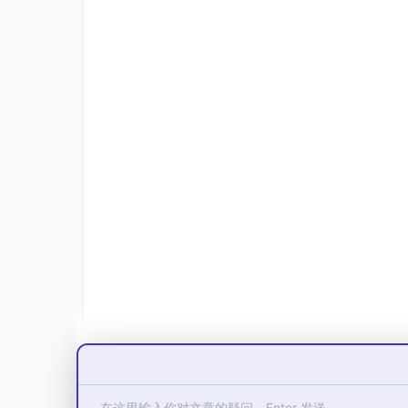
所以我现在不会单独看 MCP。
它是一个很好的结构化入口，但不是验收标准。
可以先看一个更直观的对比。