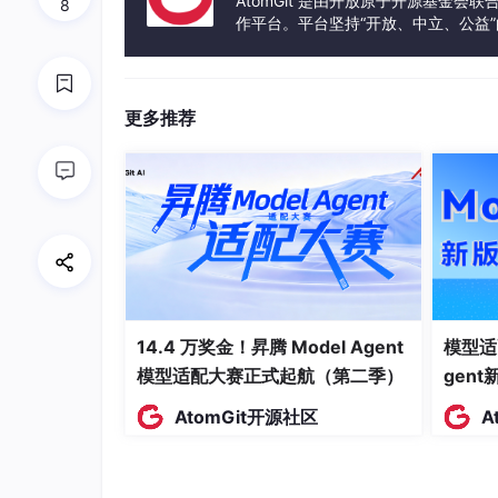
能能到
60
%
。
AtomGit 是由开放原子开源基金会
8
作平台。平台坚持“开放、中立、公益
问题不是 AI 完全不能写，而是它只能猜。
发体验和算力服务整合在一起，为开
坐标要猜，层级要猜，图片比例要猜，状态细节
实尺寸、资源来源、组件约束和业务状态。
更多推荐
那只用 MCP 呢？
也不稳。
MCP 能把设计稿结构化，能给颜色、字号、节
如果没有项目规则配合，稍微复杂一点的页面
45
%
-
60
%
之间浮动。
因为 MCP 不知道这些事：
14.4 万奖金！昇腾 Model Agent
模型适
模型适配大赛正式起航（第二季）
gen
项目里按钮和弹窗到底该复用哪个组件。
AtomGit开源社区
A
px
和
rpx
怎么换算。
哪些 CSS 在目标端有兼容风险。