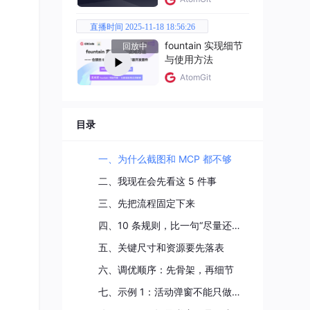
直播时间 2025-11-18 18:56:26
fountain 实现细节
回放中
与使用方法
AtomGit
原度
目录
一、为什么截图和 MCP 都不够
二、我现在会先看这 5 件事
都靠
三、先把流程固定下来
四、10 条规则，比一句“尽量还原”更有用
目工
五、关键尺寸和资源要先落表
六、调优顺序：先骨架，再细节
源对
七、示例 1：活动弹窗不能只做静态稿