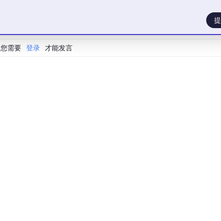
提
您需要
登录
才能发言
一点”：间距差一点、圆角差一点、资源质感差一点、状态表达也
“差一点”。如果没有尺寸表、资源表、状态表和检查表，最后只能
而是所有关键差异都有依据：哪个尺寸来自 DSL，哪个资源来自
舍。