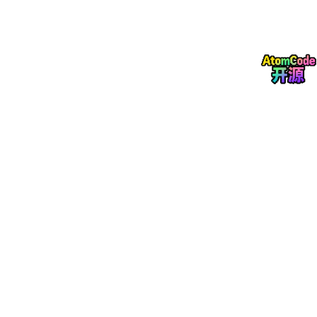
    });

render
(
<
UserProfile
userId
=
"1"
 />
);

// ❌ 场景虚构：组件根本没有 loading 状态
expect
(screen.
getByText
(
'加载中...'
)).
toBeInThe
  });

二、测试生成的安全框架
2.1 测试契约定义
//
测试契约
-
明确告知
AI
组件的接口和行为
const
testContract
=
 {

component:
'UserProfile'
,

props:
 {
