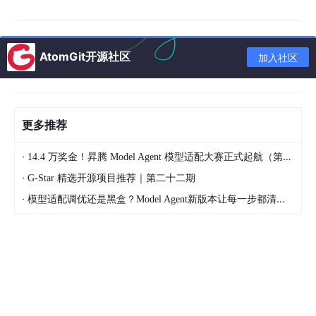
1.2 真实案例：AI 生成的有缺陷测试
// ❌ AI 生成的有问题测试
AtomGit开源社区
加入社区
import
 { render, screen } 
from
'@testing-library/re
import
UserProfile
from
'./UserProfile'
;

describe
(
'UserProfile'
, 
() =>
 {

更多推荐
it
(
'should display user name'
, 
() =>
 {

// ❌ 幻觉：测试了不存在的 props
·
14.4 万奖金！昇腾 Model Agent 模型适配大赛正式起航（第二季）
render
(
<
UserProfile
userName
=
"大山哥"
 />
);

·
G-Star 精选开源项目推荐｜第二十二期
// ❌ 断言错误：组件实际用的是 data-testid="name"
·
模型适配调优还是黑盒？Model Agent新版本让每一步都清晰可见
expect
(screen.
getByText
(
'大山哥'
)).
toBeInTheDoc
  });

it
(
'should show loading state'
, 
async
 () => {

// ❌ mock 错误：API 路径错误
    jest.
spyOn
(
global
, 
'fetch'
).
mockResolvedValueOn
json
: 
() =>
Promise
.
resolve
({ 
name
: 
'大山哥'
 }