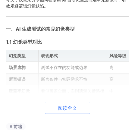
效规避逻辑幻觉缺陷。
一、AI 生成测试的常见幻觉类型
1.1 幻觉类型对比
幻觉类型
表现形式
风险等级
场景虚构
测试不存在的功能或边界
高
断言错误
断言条件与实际需求不符
高
覆盖率幻觉
看似覆盖全面，实则遗漏关键路径
中
重复测试
多个测试用例测试同一场景
低
阅读全文
mo
c
k 错
mock 对象与真实实现不符
高
误
# 前端