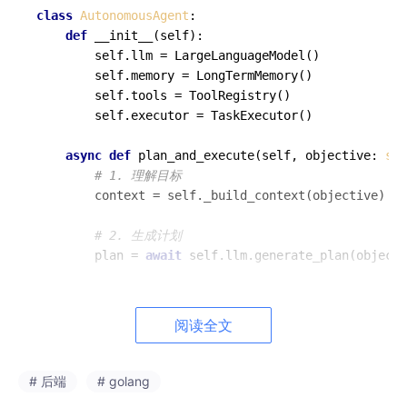
class
AutonomousAgent
:

def
__init__
(
self
):

        self.llm = LargeLanguageModel()

        self.memory = LongTermMemory()

        self.tools = ToolRegistry()

        self.executor = TaskExecutor()

async
def
plan_and_execute
(
self, objective: 
str
# 1. 理解目标
        context = self._build_context(objective)

# 2. 生成计划
        plan = 
await
 self.llm.generate_plan(objecti
# 3. 执行计划
for
 step 
in
 plan.steps:

阅读全文
            result = 
await
 self.executor.execute(st
            self.memory.store(result)

# 后端
# golang
# 4. 动态调整