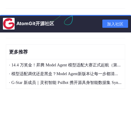
if
 self._needs_adjustment(result):

                plan = 
await
 self.llm.revise_plan(p
return
AtomGit开源社区
加入社区
三、自主规划机制面临的工程化挑战
更多推荐
3.1 规划质量不稳定
·
14.4 万奖金！昇腾 Model Agent 模型适配大赛正式起航（第二季）
大模型生成的计划质量存在显著的随机性，相同输入可能产生差异
较大的输出。
·
模型适配调优还是黑盒？Model Agent新版本让每一步都清晰可见
·
G-Star 新成员｜灵初智能 PsiBot 携开源具身智能数据集 SynData 入驻 AtomGit
graph
TD
A
[输入目标]
--
> 
B
[LLM生成计划]
B
--
> 
C
{计划质量}

C
--
>|高| 
D
[直接执行]
C
--
>|中| 
E
[人工审核]
C
--
>|低| 
F
[重新生成]
F
--
> 
B