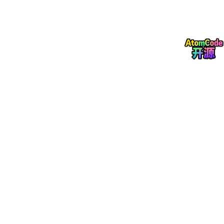
3.2 长程规划能力不足
面对需要多步骤协调的复杂任务，Agent容易在执行过程中偏离原
始目标。
3.3 资源消耗不可控
自主规划过程涉及多次模型调用，资源消耗难以预估和控制。
3.4 环境感知与上下文理解
Agent需要准确感知执行环境的状态变化，但现实世界的动态性增
加了难度。
四、工程化应对方案
4.1 规划质量控制机制