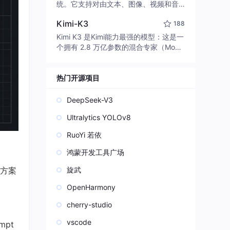
edit code, run commands, and verify
统。它支持对由文本、图像、视频和音
changes — autonomously. Built in Rus
频组成的多模态上下文进行统一理解，
t for speed. Get Started
Kimi-K3
188
并能生成分辨率高达 2K、时长可达 15
秒的带原生立体声音频的视频。得益于
Kimi K3 是Kimi能力最强的模型：这是一
面向任务泛化的系统设计，H3 在预训练
个拥有 2.8 万亿参数的混合专家（Mo
阶段就已具备广泛的多模态上下文理解
E）模型，具备原生视觉理解能力，并支
与生成能力，能够出色地执行复杂的多
持 100 万 token 的上下文窗口。
模态指令。
热门开源项目
DeepSeek-V3
Ultralytics YOLOv8
RuoYi 若依
鸿蒙开发工具广场
方案
旋武
OpenHarmony
cherry-studio
vscode
pt