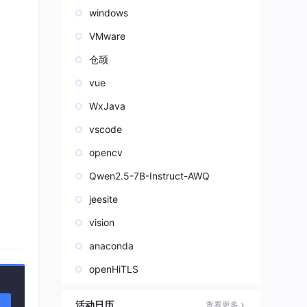
windows
VMware
仓颉
vue
WxJava
vscode
opencv
Qwen2.5-7B-Instruct-AWQ
jeesite
vision
anaconda
openHiTLS
活动日历
查看更多