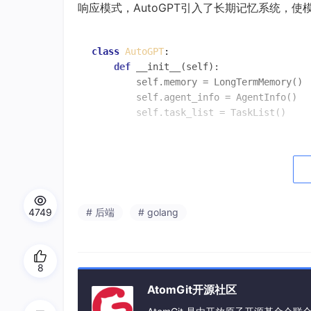
响应模式，AutoGPT引入了长期记忆系统，
class
AutoGPT
:

def
__init__
(
self
):

        self.memory = LongTermMemory()

        self.agent_info = AgentInfo()

        self.task_list = TaskList()

async
def
run
(
self, objective: 
str
)
while
not
 self.is_goal_achieved(
# 1. 规划阶段
            next_task = 
await
 self._pla
4749
# 后端
# golang
# 2. 执行阶段
            result = 
await
 self._execut
# 3. 反思阶段
8
await
 self._reflect_on_resul
AtomGit开源社区
# 4. 记忆更新