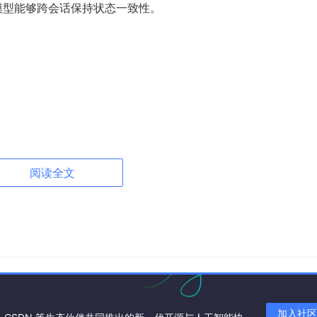
使模型能够跨会话保持状态一致性。
 -> 
str
:

):

阅读全文
n_next_step()

e_task(next_task)

t(result)

加入社区