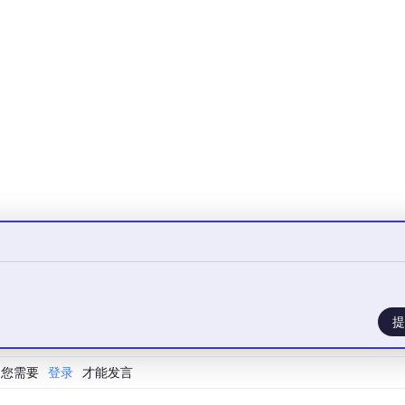
 
if
self
.fact_checker.verify(m)]

这在长任务链中会产生显著的计算成本。
记忆：
提
您需要
登录
才能发言
er(max_size=
100
)  
# 最近100条
tl=
3600
)        
# 1小时有效期