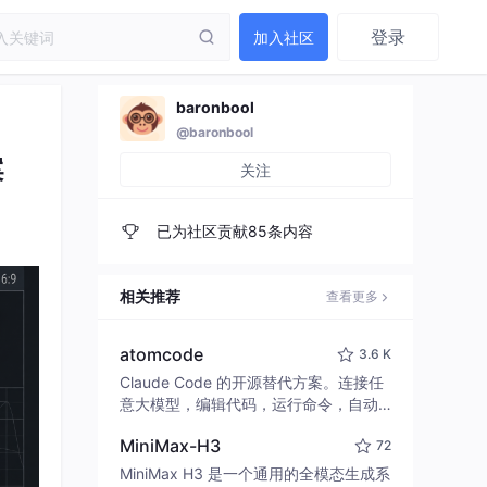
登录
加入社区
baronbool
@baronbool
案
关注
已为社区贡献85条内容
相关推荐
查看更多
atomcode
3.6 K
Claude Code 的开源替代方案。连接任
意大模型，编辑代码，运行命令，自动
验证 — 全自动执行。用 Rust 构建，极
MiniMax-H3
72
致性能。 ｜ An open-source alternativ
e to Claude Code. Connect any LLM,
MiniMax H3 是一个通用的全模态生成系