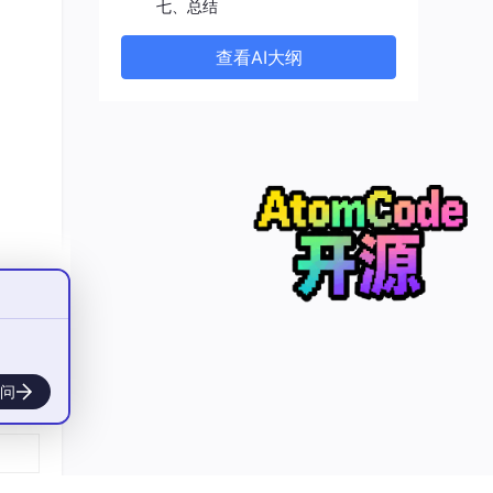
七、总结
查看AI大纲
问