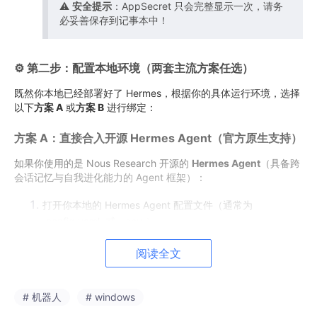
⚠️
安全提示
：AppSecret 只会完整显示一次，请务
必妥善保存到记事本中！
⚙️ 第二步：配置本地环境（两套主流方案任选）
既然你本地已经部署好了 Hermes，根据你的具体运行环境，选择
以下
方案 A
或
方案 B
进行绑定：
方案 A：直接合入开源 Hermes Agent（官方原生支持）
如果你使用的是 Nous Research 开源的
Hermes Agent
（具备跨
会话记忆与自我进化能力的 Agent 框架）：
打开你本地的 Hermes Agent 配置文件（通常为
config.yaml
或
.env
）。
找到
Messaging Platforms
（通讯平台）部分，将通道
阅读全文
选择为
QQ Bot
。
# 机器人
# windows
填入你刚才在官方平台申请的凭证：