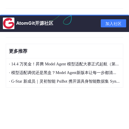
PLATFORM: "qq_bot"
QQ_APP_ID: "你的AppID"
AtomGit开源社区
加入社区
QQ_APP_SECRET: "你的AppSecret"
HERMES_MODEL_ENDPOINT: "http://localhost:11434/v1" # 本
地Ollama/LMStudio接口
更多推荐
4.
 保存并重启 Hermes Agent，它就会自动通过官方长连接（We
·
14.4 万奖金！昇腾 Model Agent 模型适配大赛正式起航（第二季）
·
模型适配调优还是黑盒？Model Agent新版本让每一步都清晰可见
### 方案 B：联动“小龙虾（OpenClaw）”执行自动化任务
如果你的本地 Hermes 是作为大脑，配合
**小龙虾（OpenClaw）
·
G-Star 新成员｜灵初智能 PsiBot 携开源具身智能数据集 SynData 入驻 AtomGit
1.
2.
 点击左下角的 
**「设置」**
 -> 进入 
**「远控通道」**
3.
 在通道列表中选择 
**「QQ 机器人」**
，点击 
**「配置」**
4.
 将刚才复制的 
`AppID`
 和 
`AppSecret`
 粘贴进去，点击 
5.
 连接成功后，你的 QQ 机器人瞬间就拥有了执行本地电脑操作