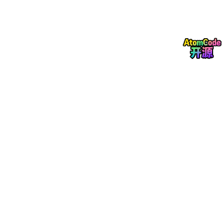
---

## 💻 方案 C：自定义 Python 代码接入（更自由的魔改）
如果你想用纯代码完全掌控 Hermes 的回复逻辑，也可以利用官
### 1. 安装官方依赖
```bash

2. 编写对接脚本
qq_hermes_official.
py
Python
import
import
from
 openai 
import
 OpenAI
