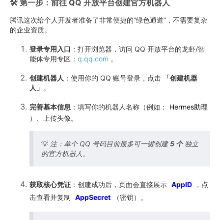
🛠️ 第一步：前往 QQ 开放平台创建官方机器人
腾讯这次给个人开发者准备了非常便捷的“绿色通道”，不需要复杂
的企业资质。
登录专用入口
：打开浏览器，访问 QQ 开放平台的龙虾/智
能体专用专区：
q.qq.com
。
创建机器人
：使用你的 QQ 账号登录，点击
「创建机器
人」
。
完善基本信息
：填写你的机器人名称（例如：
Hermes助理
）、上传头像。
💡
注：单个 QQ 号码目前最多可一键创建
5 个
独立
的官方机器人。
获取核心凭证
：创建成功后，页面会直接展示
AppID
，点
击查看并复制
AppSecret
（密钥）。