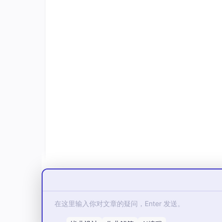
        similarities = []

for
 i 
in
range
(
len
(self.executi
            sim = self._compute_similari
                self.execution_results[i
                self.execution_results[
            )

            similarities.append(sim)

return
sum
(similarities) / 
len
3.3 规划效率
衡量规划过程的资源消耗：
class
EfficiencyMetric
:

def
__init__
(
self
):

        self.total_time = 
0
        self.total_tokens = 
0