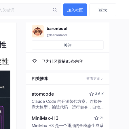
登录
加入社区
baronbool
@baronbool
性
关注
定性
已为社区贡献85条内容
相关推荐
查看更多
atomcode
3.6 K
Claude Code 的开源替代方案。连接任
意大模型，编辑代码，运行命令，自动
验证 — 全自动执行。用 Rust 构建，极
MiniMax-H3
71
致性能。 ｜ An open-source alternativ
e to Claude Code. Connect any LLM,
MiniMax H3 是一个通用的全模态生成系