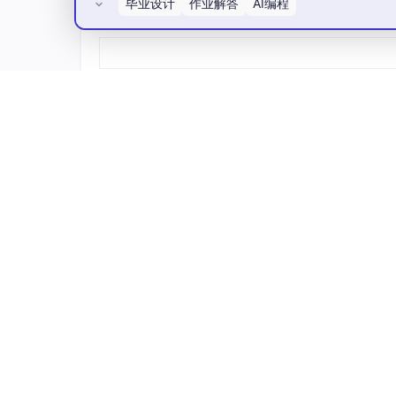
毕业设计
作业解答
AI编程
        self.execution_count = 
0
所有评论(0)
def
record
(
self, time_ms: 
float
, to
        self.total_time += time_ms

        self.total_tokens += tokens

        self.execution_count += 
1
def
compute
(
self
) -> 
dict
:

if
 self.execution_count == 
0
:

return
 {
'avg_time'
: 
0
, 
'avg
return
 {

'avg_time'
: self.total_time
'avg_tokens'
: self.total_to
四、非结构化决策场景建模
AtomGit开源社区
4.1 场景特征分析