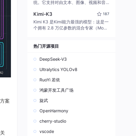
edit code, run commands, and verify
统。它支持对由文本、图像、视频和音
changes — autonomously. Built in Rus
频组成的多模态上下文进行统一理解，
t for speed. Get Started
Kimi-K3
187
并能生成分辨率高达 2K、时长可达 15
秒的带原生立体声音频的视频。得益于
Kimi K3 是Kimi能力最强的模型：这是一
面向任务泛化的系统设计，H3 在预训练
个拥有 2.8 万亿参数的混合专家（Mo
阶段就已具备广泛的多模态上下文理解
E）模型，具备原生视觉理解能力，并支
与生成能力，能够出色地执行复杂的多
持 100 万 token 的上下文窗口。
模态指令。
热门开源项目
DeepSeek-V3
Ultralytics YOLOv8
RuoYi 若依
鸿蒙开发工具广场
方案
旋武
OpenHarmony
cherry-studio
vscode
关