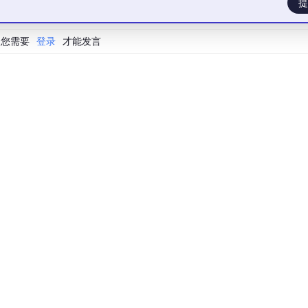
提
kens: 
int
):

您需要
登录
才能发言
_tokens'
: 
0
}

 / self.execution_count,

kens / self.execution_count
