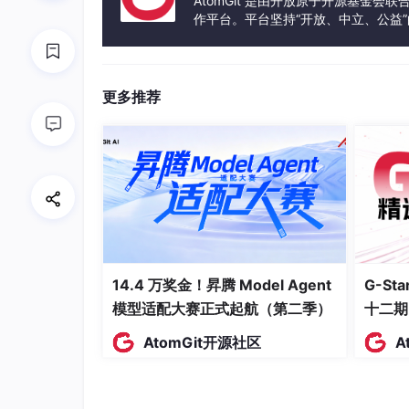
AtomGit 是由开放原子开源基金会
作平台。平台坚持“开放、中立、公益
三、核心评估指标体系
发体验和算力服务整合在一起，为开
3.1 自主规划成功率
更多推荐
衡量模型完成复杂任务的能力：
class
SuccessRateMetric
:

def
__init__
(
self
):

        self.success_count = 
0
        self.total_count = 
0
def
record
(
self, success: 
bool
):

14.4 万奖金！昇腾 Model Agent
G-S
        self.total_count += 
1
if
 success:

模型适配大赛正式起航（第二季）
十二期
            self.success_count += 
1
AtomGit开源社区
A
def
compute
(
self
) -> 
float
:

if
 self.total_count == 
0
:

return
0.0