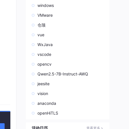
windows
VMware
仓颉
vue
WxJava
vscode
opencv
Qwen2.5-7B-Instruct-AWQ
jeesite
vision
anaconda
openHiTLS
活动日历
查看更多