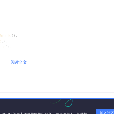
Metric
(),

c
(),

ric
(),

阅读全文
t_cases:
 list
) -> 
dict:
te_case(model, 
case
)

加入社区