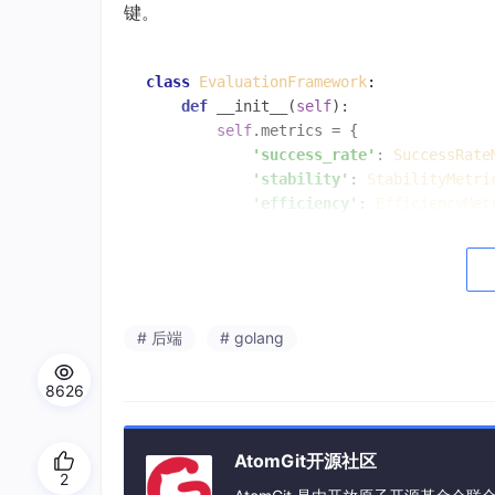
键。
class
EvaluationFramework
:

def
__init__
(
self
):

self
.metrics = {

'success_rate'
: 
SuccessRate
'stability'
: 
StabilityMetri
'efficiency'
: 
EfficiencyMet
'quality'
: 
QualityMetric
()

        }

    async 
def
evaluate
(
self
, model, 
tes
        results = []

# 后端
# golang
for
case
in
test_cases:
            result = await 
self
._evalua
8626
            results.append(result)

return
self
AtomGit开源社区
2