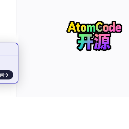
Pyt
问
要的东