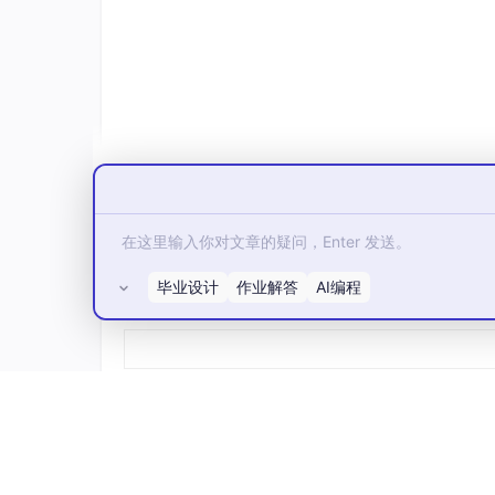
8. async / await 关键字
大白话
：
async
用来声明一个函数是异步
hon 异步编程的基石。
Python 例子
：
async
def
main
():

print
(
"Hello"
)
await
asyncio.sleep
(
1
)

print
(
"World"
)
毕业设计
作业解答
AI编程
所有评论(0)
9. asyncio
大白话
：Python 标准库中用于编写异步
西。
Python 例子
：
asyncio.
run
()
、
asyncio.
10. 任务（Task）