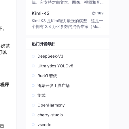
edit code, run commands, and verify
统。它支持对由文本、图像、视频和音
changes — autonomously. Built in Rus
频组成的多模态上下文进行统一理解，
t for speed. Get Started
Kimi-K3
189
并能生成分辨率高达 2K、时长可达 15
秒的带原生立体声音频的视频。得益于
Kimi K3 是Kimi能力最强的模型：这是一
面向任务泛化的系统设计，H3 在预训练
个拥有 2.8 万亿参数的混合专家（Mo
杯。
阶段就已具备广泛的多模态上下文理解
E）模型，具备原生视觉理解能力，并支
与生成能力，能够出色地执行复杂的多
持 100 万 token 的上下文窗口。
模态指令。
热门开源项目
等奶茶
可以
DeepSeek-V3
Ultralytics YOLOv8
RuoYi 若依
程序
鸿蒙开发工具广场
旋武
OpenHarmony
cherry-studio
vscode
个击