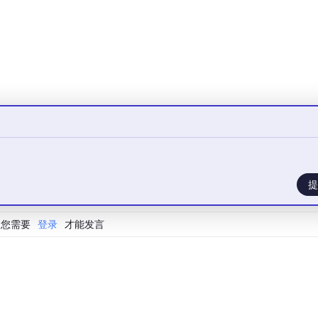
的（即协程），
await
用来等待一个异步操作的结果。它们俩是 
提
代码的库。它提供了事件循环、协程、任务、Future 等所有你需
您需要
登录
才能发言
sleep
()
、
asyncio
.gather
()
都是 asyncio 提供的。