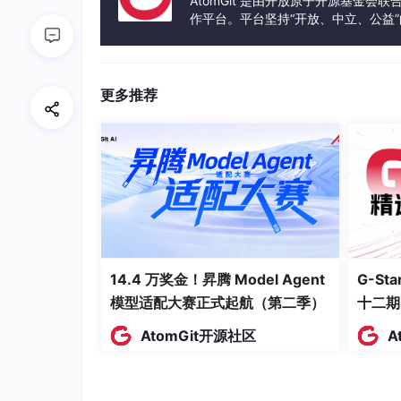
AtomGit 是由开放原子开源基金会
作平台。平台坚持“开放、中立、公益
Python 例子
：普通的函数调用
result
=
f
发体验和算力服务整合在一起，为开
4. 异步（Asynchronous）
更多推荐
大白话
：你调用一个函数，它立刻返回一个“凭
后你的程序可以继续往下跑，等结果准备好
Python 例子
：
asyncio
库中的
await
关
3.2 Python 异步编程核心篇
5. 事件循环（Event Loop）
大白话
：事件循环就像一个“超级调度员”。
14.4 万奖金！昇腾 Model Agent
G-S
步任务，当一个任务在等待时，它就把 CP
模型适配大赛正式起航（第二季）
十二期
Python 例子
：
asyncio.run
(
main
())
会创
AtomGit开源社区
A
6. 协程（Coroutine）
大白话
：协程是一种特殊的函数，它可以“