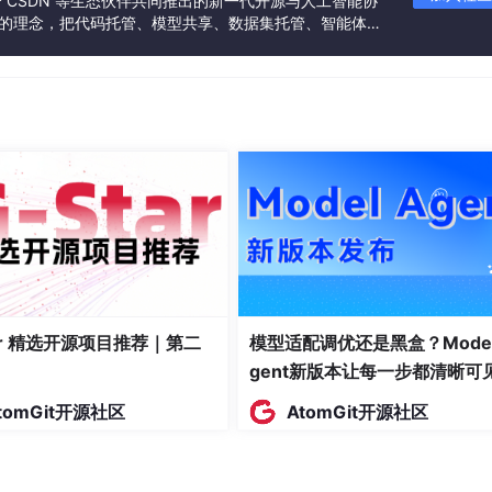
联合 CSDN 等生态伙伴共同推出的新一代开源与人工智能协
”的理念，把代码托管、模型共享、数据集托管、智能体开
unc
()
，在
func
()
执行完之前，后面的代码不会运行。
发者提供从开发、训练到部署的一站式体验。
证”（比如 Future 对象），告诉你“我正在处理，好了通知你
了再回来取。
键字就是用来处理异步操作的。
它不停地问：“谁准备好了？谁可以继续执行了？” 它负责管理所
tar 精选开源项目推荐｜第二
模型适配调优还是黑盒？Model
U 让给另一个可以执行的任务。
gent新版本让每一步都清晰可
建一个事件循环，然后运行
main
()
这个协程。
tomGit开源社区
AtomGit开源社区
暂停”和“恢复”。你调用它时，它不会立刻执行完，而是返回一个