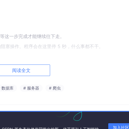
等这一步完成才能继续往下走。
阻塞操作。程序会在这里停 5 秒，什么事都不干。
。
阅读全文
，但它不卡住，而是立刻返回一个“还没好”的信号，然后继续干
# 数据库
# 服务器
# 爬虫
False
)
设置非阻塞套接字，调用
recv
()
时如果没有数据，会
加入社区
。你调用一个函数，必须等它返回结果，才能执行下一行代码。