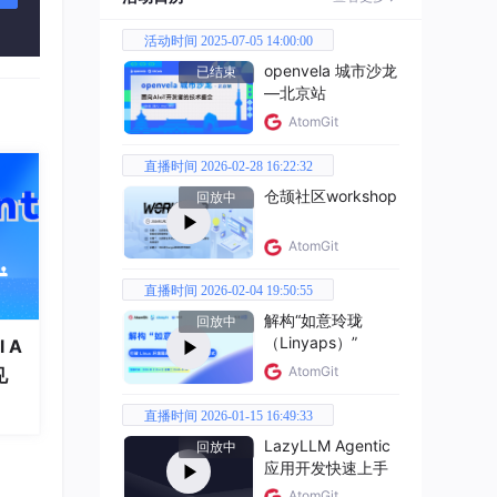
活动时间 2025-07-05 14:00:00
openvela 城市沙龙
已结束
—北京站
AtomGit
”。然
直播时间 2026-02-28 16:22:32
仓颉社区workshop
回放中
AtomGit
直播时间 2026-02-04 19:50:55
解构“如意玲珑
回放中
有异
（Linyaps）”
 A
AtomGit
见
直播时间 2026-01-15 16:49:33
LazyLLM Agentic
回放中
应用开发快速上手
协程
AtomGit