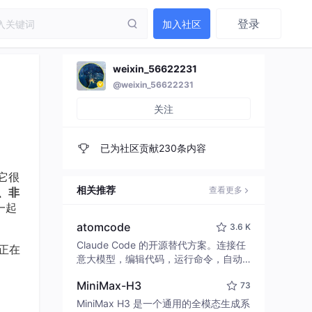
登录
加入社区
weixin_56622231
@weixin_56622231
关注
已为社区贡献230条内容
它很
相关推荐
查看更多
、非
一起
atomcode
3.6 K
Claude Code 的开源替代方案。连接任
者正在
意大模型，编辑代码，运行命令，自动
验证 — 全自动执行。用 Rust 构建，极
MiniMax-H3
73
致性能。 ｜ An open-source alternativ
e to Claude Code. Connect any LLM,
MiniMax H3 是一个通用的全模态生成系