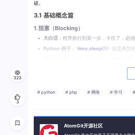
破。
3.1 基础概念篇
1. 阻塞（Blocking）
大白话
：程序执行到某一步，卡住了，必须
Python 例子
：
time
.sleep
(
5
)
就是典型的
为什么不好
：浪费 CPU 资源，程序响应慢
2. 非阻塞（Non-blocking）
323
大白话
：程序执行到某一步，发现需要等待
事。
# python
# php
# 网络
# 学习
Python 例子
：使用
socket.setblocking(
3
出一个异常，而不是一直等。
3. 同步（Synchronous）
AtomGit开源社区
大白话
：按顺序执行，做完一件再做下一件