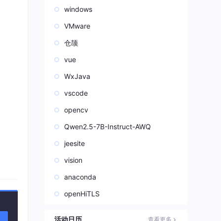
windows
VMware
仓颉
vue
WxJava
vscode
opencv
Qwen2.5-7B-Instruct-AWQ
别的
jeesite
vision
立刻抛
anaconda
openHiTLS
活动日历
查看更多