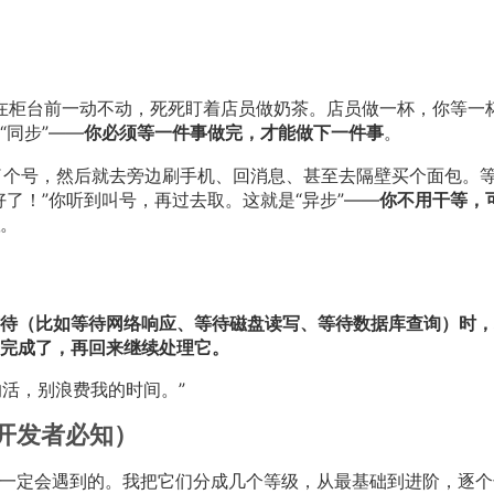
在柜台前一动不动，死死盯着店员做奶茶。店员做一杯，你等一
同步”——
你必须等一件事做完，才能做下一件事
。
了个号，然后就去旁边刷手机、回消息、甚至去隔壁买个面包。
好了！”你听到叫号，再过去取。这就是“异步”——
你不用干等，
。
待（比如等待网络响应、等待磁盘读写、等待数据库查询）时，
完成了，再回来继续处理它。
的活，别浪费我的时间。”
n 开发者必知）
编程时一定会遇到的。我把它们分成几个等级，从最基础到进阶，逐