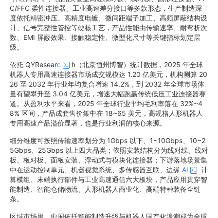
C/FFC 柔性连接器、工业高速差分接口等多款形态，生产制造深
度依托精密冲压、高精度电镀、微间距端子加工、高频屏蔽结构设
计、信号完整性管控等硬核工艺，产品性能由传输速率、耐弯折次
数、EMI 屏蔽效果、接触稳定性、微型化尺寸等关键指标划定层
级。
依托 QYResear
c
h（北京恒州博智）统计数据，2025 年全球
机器人专用高速连接器市场成交规模达 1.20 亿美元，机构测算 20
26 至 2032 年行业年均复合增速 14.2%，到 2032 年全球市场体
量有望攀升至 3.04 亿美元，增速大幅跑赢传统低压工业连接器赛
道。从盈利水平来看，2025 年全球行业平均毛利率落在 32%~4
8% 区间，产品成套售价集中在 18~65 美元，高规格人形机器人
专用高速产品溢价显著，也是行业利润的核心来源。
细分维度可按照传输速率划分为 1Gbps 以下、1~10Gbps、10~2
5Gbps、25Gbps 以上四大品类；依照安装结构分为线对线、线对
板、板对板、面板安装、浮动式与模块化连接器；下游落地场景集
中在运动控制单元、机器视觉系统、多传感器互联、边缘
AI
计
算模组、末端执行部件与工业高速通信六大板块，产品应用贯穿智
能制造、智能仓储物流、人形机器人商业化、高端特种装备全链
条。
区域市场里，中国依托智能制造升级与机器人国产化浪潮成为全球