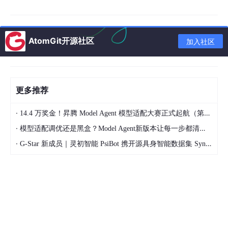
（二）全球厂商分层竞争，国产替代稳步落地
全球市场形成欧美、日企、中国本土厂商三足鼎立的竞争格局。T
E 泰科、安费诺、莫仕、浩力士、HARTING 等欧美跨国企业深耕
AtomGit开源社区
加入社区
高端高可靠连接器，在工业以太网接口、特种机器人军工级互连产
品领域垄断超六成高端份额；日本广濑、JAE、IRISO 聚焦微型高
密度连接器，在小体积、高插拔寿命产品上工艺优势突出，牢牢占
据协作机器人精密接口市场。
更多推荐
国内阵营以中航光电、立讯精密、瑞可达为核心代表，依托军工技
术民用转化、消费电子精密制造产能迁移两大优势快速破局：中航
光电 2025 年工业高速连接器业务营收同比增幅 44.7%，自研高
·
14.4 万奖金！昇腾 Model Agent 模型适配大赛正式起航（第二季）
速圆形连接器批量导入国产人形机器人供应链；立讯精密将服务器
·
模型适配调优还是黑盒？Model Agent新版本让每一步都清晰可见
高速差分连接技术复用至机器人领域，机器视觉专用连接器国内市
占率突破 34%；瑞可达多款浮动式高速连接器已进入优必选、小
·
G-Star 新成员｜灵初智能 PsiBot 携开源具身智能数据集 SynData 入驻 AtomGit
鹏人形机器人定点供货清单。除此之外罗森伯格、ODU、LEMO、
费舍尔等外资细分龙头与国内中小型专精特新企业共同填充中低端
与定制化细分市场。
三、市场机遇：三大逻辑打开中长期成长天花板
（一）人形机器人产业化带动单机用量倍数增长