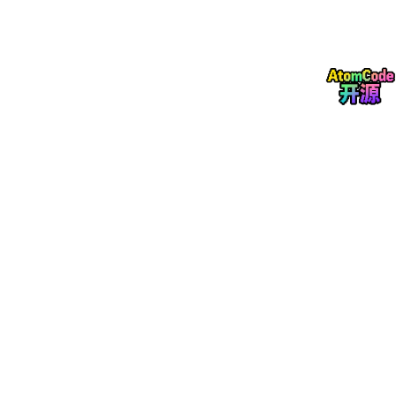
人形机器人商业化落地是行业最核心增量引擎，区别于传统六轴工
业机器人单台仅需十几套高速连接器，单台人形机器人搭载 40 余
个活动关节、上百颗力觉与视觉传感器，单机高速连接器需求量可
达 120 套以上，是普通工业机器人的 3~5 倍，灵巧手单个部件就
需要 16~20 套微型高速互连器件。2025 年国内外优必选、小
鹏、特斯拉 Optimus 陆续推进量产落地，国内人形机器人整机市
场当年规模突破百亿元，直接拉动 25Gbps 以上超高速连接器出
货量同比大涨 42.6%，成为增速最快的细分品类。叠加国内《人
形机器人创新发展指导意见》将高速连接器纳入关键零部件攻关目
录，政策加持下高端产品国产化提速。
（二）传统工业机器人智能化改造，存量市场迭代换新
存量工厂自动化升级过程中，老式低速连接器逐步淘汰，原有机器
人设备加装机器视觉、边缘计算模块后，需要配套高速差分接口完
成数据传输。国内智能制造改造、产线自动化替换项目持续落地，
2025 年国内自动化产线改造项目数量同比提升 15%，老旧机器人
智能化翻新带来海量替换需求，稳步夯实行业基本盘。同时工业以
太网协议全面普及，EtherCAT 配套高速连接器渗透率逐年走高，
细分品类增速维持 25% 以上。
（三）供应链本土化 + 技术跨界赋能拓宽成长边界