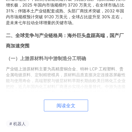
增长极，2025 年国内市场规模约 3720 万美元，在全球市场占比
31%；伴随本土产业链配套成熟、头部厂商技术突破，2032 年国
内市场规模预计突破 9120 万美元，全球占比提升至 30% 左右，
是未来七年拉动全球增量的关键市场。
二、全球竞争与产业链格局：海外巨头盘踞高端，国产厂
商加速突围
（一）上游原材料与中游制造分工明确
产业链上游原材料主要为高精度铜合金、特种 LCP 工程塑料、贵
金属电镀原料、定制精密模具，原材料品质直接决定连接器屏蔽性
能与使用寿命，高端塑胶与镀层材料早期长期由欧美日韩化工企业
把控，近几年国内化工材料厂商逐步实现小批量替代。中游为连接
器成品与互连模组加工环节，也是当前行业技术博弈主战场，头部
企业凭借自动化产线与自研工艺拉开产品差距；下游需求端由工业
自动化设备厂商、协作机器人企业、人形机器人整机厂、智能视觉
阅读全文
方案商共同构成，下游整机出货量变化直接牵引连接器订单起伏。
2025 年国内工业机器人年产量达到 44.3 万台，同比上涨 19.
6%，整机产能扩容持续释放高速连接器采购需求。
# 机器人