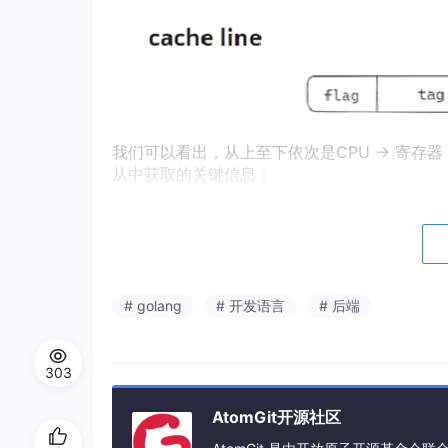
我们可以看出，从上至下依次是CPU -> 寄存器 
从中获取的关键信息：
多级模型
动态切换
1.2 虚拟内存与物理内存
# golang
# 开发语言
# 后端
虚拟内存是操作系统提供的一种抽象，它让每个
理，通过页表建立映射关系。
303
AtomGit开源社区
┌─────────────────┐     ┌───────────────
│   进程
1
虚拟内存  │     │   进程
2
虚拟内存  