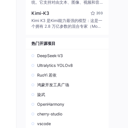
edit code, run commands, and verify
统。它支持对由文本、图像、视频和音
changes — autonomously. Built in Rus
频组成的多模态上下文进行统一理解，
t for speed. Get Started
Kimi-K3
203
并能生成分辨率高达 2K、时长可达 15
秒的带原生立体声音频的视频。得益于
Kimi K3 是Kimi能力最强的模型：这是一
面向任务泛化的系统设计，H3 在预训练
个拥有 2.8 万亿参数的混合专家（Mo
阶段就已具备广泛的多模态上下文理解
E）模型，具备原生视觉理解能力，并支
与生成能力，能够出色地执行复杂的多
持 100 万 token 的上下文窗口。
模态指令。
热门开源项目
DeepSeek-V3
Ultralytics YOLOv8
RuoYi 若依
鸿蒙开发工具广场
旋武
OpenHarmony
cherry-studio
vscode