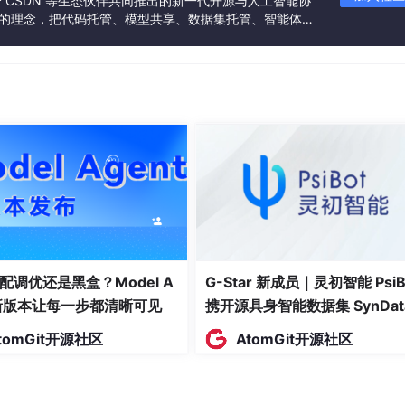
联合 CSDN 等生态伙伴共同推出的新一代开源与人工智能协
FF
 │

”的理念，把代码托管、模型共享、数据集托管、智能体开
发者提供从开发、训练到部署的一站式体验。
──┘

──┐

  │

──┤

  │

───┘
配调优还是黑盒？Model A
G-Star 新成员｜灵初智能 PsiB
t新版本让每一步都清晰可见
携开源具身智能数据集 SynDat
入驻 AtomGit
tomGit开源社区
AtomGit开源社区