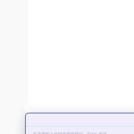
总之其主要作用就是让用户与底层硬件中添加一
1.3 分页管理
分页是虚拟内存管理的核心技术，将虚拟内存和
什么是请求分页管理方式：