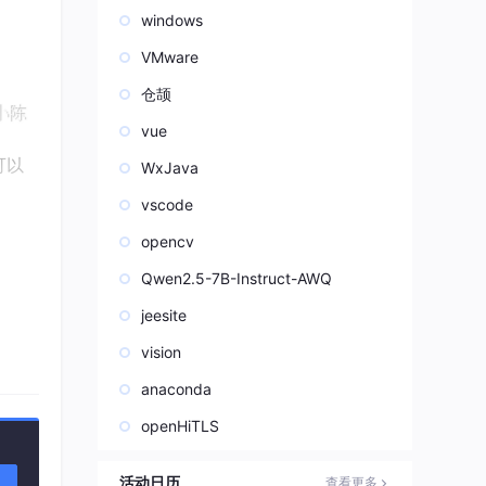
windows
VMware
仓颉
vue
可以
WxJava
vscode
opencv
Qwen2.5-7B-Instruct-AWQ
jeesite
vision
一管
anaconda
openHiTLS
活动日历
查看更多