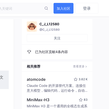
登录
加入社区
C_J_L12580
@C_J_L12580
关注
已为社区贡献4条内容
相关推荐
查看更多
文
atomcode
3.62 K
Claude Code 的开源替代方案。连接任
意大模型，编辑代码，运行命令，自动
验证 — 全自动执行。用 Rust 构建，极
MiniMax-H3
83
致性能。 ｜ An open-source alternativ
e to Claude Code. Connect any LLM,
MiniMax H3 是一个通用的全模态生成系