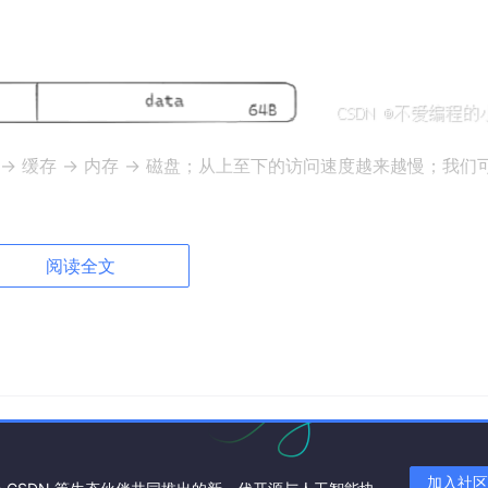
-> 缓存 -> 内存 -> 磁盘；从上至下的访问速度越来越慢；我们
阅读全文
进程都认为自己独享整个内存空间。实际物理内存由操作系统统
──┐

加入社区
│
