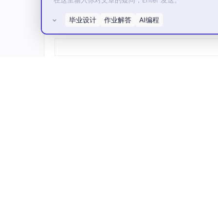
毕业设计
作业解答
AI编程
所有评论(0)
总而言之：请求分页管理是一种虚拟内存技术。
理内存。当程序访问不在内存中的页时，会触发
（如LRU）将内存中不常用的页换出。这种方
1.4 Golang内存模型
Go的内存模型建立在操作系统虚拟内存之上
自己进行精细管理。
// Go内存布局
┌───────────────────────────────────────
│  栈区 (Stack)                       