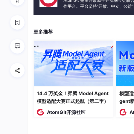
AtomGit 是由开放原子开源基金会
6
│ 
0x0000
 ~ 
0xFFFF
 │     │ 
0x0000
 ~ 
0xFF
作平台。平台坚持“开放、中立、公益
发体验和算力服务整合在一起，为开
└────────┬────────┘     └────────┬──────
         │                        │

         ▼                        ▼

更多推荐
┌───────────────────────────────────────
│              页表映射                  
├───────────────────────────────────────
│        物理内存 (实际硬件)              
└──────────────────────────────────────
14.4 万奖金！昇腾 Model Agent
模型适
模型适配大赛正式起航（第二季）
gen
AtomGit开源社区
A