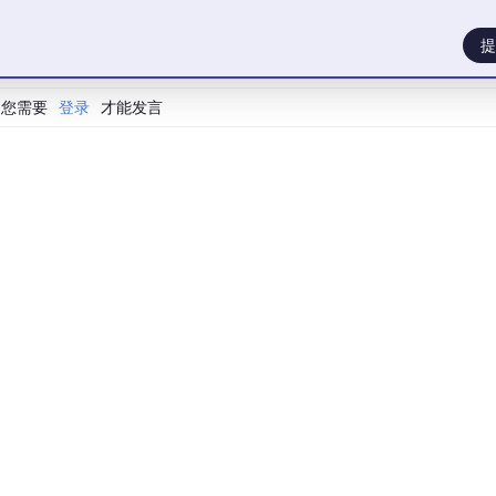
提
您需要
登录
才能发言
程序被划分为固定大小的“页”，只有当前运行需要的页才会被调
“缺页中断”，操作系统负责将所需页从磁盘调入，并可能根据算
式实现了内存的高效利用，允许运行比物理内存更大的程序。
，但有自己的管理策略。Go运行时从操作系统申请大块内存，
──┐

    │ ← 每个goroutine有独立的栈
