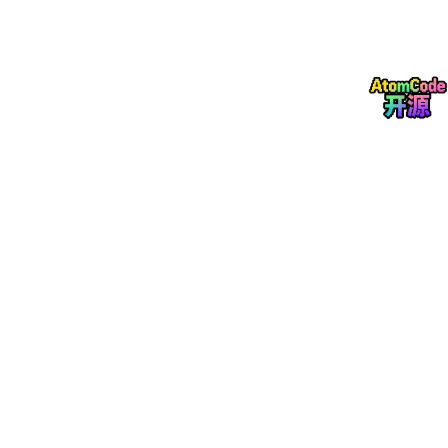
用友 PLM 针对流程行业的研发管理需求，构建了覆盖产品全生命
周期的一体化管理体系，其中色彩管理模块支持色彩参数的统一存
储与管理，能够与配方管理、生产管理模块实现数据联动。其产品
深度融合用友 ERP 生态，能够实现色彩数据与采购、库存、财务
等业务环节的协同，帮助涂料企业实现色彩管理与全业务流程的贯
通。用友 PLM 注重行业化场景适配，针对涂料、化工等流程行业
推出了专属解决方案，能够快速适配企业的核心业务流程，降低实
施周期与定制化成本。
3. 金蝶国际
金蝶 PLM 以云原生架构为核心，打造了轻量化的研发管理平台，
其色彩管理功能支持跨部门的色彩数据共享与协同，能够实现研
发、生产、质检等环节的色彩数据实时同步。金蝶 PLM 深度集成
金蝶云星空等 ERP 产品，构建了研发 - 生产 - 供应链一体化的数
字闭环，帮助涂料企业打破部门壁垒，实现色彩数据的全流程贯
通。其产品支持灵活的配置与扩展，能够适配不同规模涂料企业的
色彩管理需求，支持按需部署、灵活扩展。
4. 思普软件
思普 PLM 专注于离散与流程行业的研发管理，拥有二十余年的行