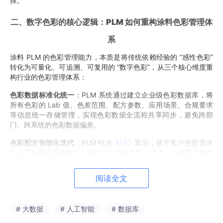
撑。
二、数字色彩的核心逻辑：PLM 如何重构涂料色彩管理体
系
涂料 PLM 的色彩管理能力，本质是将传统依赖经验的 “感性色彩”
转化为可量化、可追溯、可复用的 “数字色彩”，从三个核心维度重
构行业的色彩管理体系：
色彩数据标准化统一
：PLM 系统通过建立企业级色彩数据库，将
所有色彩的 Lab 值、色差范围、配方参数、应用场景、合规要求
等信息统一存储管理，实现色彩数据全流程共享同步，避免跨部
门、跨系统的色彩数据偏差。
色彩配方智能化迭代
：PLM 结合
AI
算法，基于客户色彩需求
自动匹配最优基础配方，同时结合原料库存、成本、环保要求智能
优化，将配方调整周期从 72 小时缩短至 8 小时以内，打样次数减
少 60% 以上。
阅读全文
色彩全流程可追溯
：PLM 实现从原料入厂、生产调色、成品质检
到终端交付的全链路色彩数据追溯，每批次产品的色彩参数、调色
# 大数据
# 人工智能
# 数据库
记录、质检结果均可实时查询，满足高端客户的色彩一致性与合规
要求。