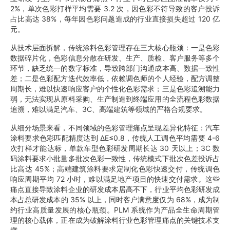
2%，单次色彩打样平均需要 3.2 次，因色彩不符导致的客户投诉
占比高达 38%，每年因色彩问题造成的行业直接损失超过 120 亿
元。
从技术层面拆解，传统涂料色彩管理存在三大核心瓶颈：一是色彩
数据碎片化，色彩信息分散在研发、生产、质检、客户服务等多个
环节，缺乏统一的数字标准，导致跨部门沟通成本高、数据一致性
差；二是色彩配方迭代效率低，依赖调色师的个人经验，配方调整
周期长，难以快速响应客户的个性化色彩需求；三是色彩追溯能力
弱，无法实现从原料采购、生产制造到终端应用的全流程色彩数据
追溯，难以满足汽车、3C、高端建筑等领域的严格合规要求。
从细分场景来看，不同领域的色彩管理痛点呈现差异化特征：汽车
涂料要求色彩匹配精度达到 ΔE≤0.8，传统人工调色平均需要 4-6
次打样才能达标，单款车型色彩研发周期长达 30 天以上；3C 数
码涂料要求小批量多批次色彩一致性，传统模式下批次色差投诉占
比高达 45%；高端建筑涂料要求定制化色彩快速交付，传统调色
响应周期平均 72 小时，难以满足地产项目的快速交付需求。这些
痛点直接导致涂料企业的研发成本居高不下，行业平均色彩研发成
本占总研发成本的 35% 以上，同时客户满意度仅为 68%，成为制
约行业高质量发展的核心瓶颈。PLM 系统作为产品全生命周期管
理的核心载体，正在成为破解涂料行业色彩管理痛点的关键技术支