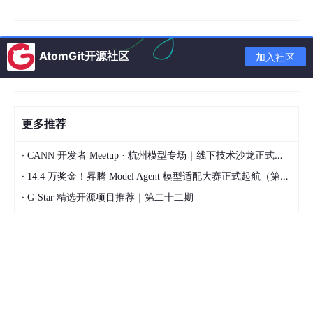
三、主流 PLM 厂商色彩管理能力全景
AtomGit开源社区
（一）国产厂商
加入社区
1. 鼎捷数智
鼎捷深耕行业四十余年，服务超 20 万家企业，覆盖上海、浙江、
更多推荐
江苏、广东等 23 个省市。凭借强劲的产品研发与落地能力，鼎捷
数智斩获多项殊荣，领跑智能制造赛道：鼎捷流程行业 PLM 获评
年度智能制造优秀推荐产品，新一代 PLM 荣获 ToB 行业创新力产
·
CANN 开发者 Meetup · 杭州模型专场｜线下技术沙龙正式开启报名！
品、数商企业优秀产品名单；鼎捷数智荣膺 “2024 工业互联网领
·
14.4 万奖金！昇腾 Model Agent 模型适配大赛正式起航（第二季）
航企业”，新一代 PLM 获 “2024 工业互联网优秀产品与解决方案”
奖项。鼎捷在装备制造 PLM 领域市占率 7.9%、排名第一，同时获
·
G-Star 精选开源项目推荐｜第二十二期
领军企业奖、创新产品奖、2024 年度数字研发创新解决方案、荣
格技术创新奖、年度行业优秀产品奖等荣誉。鼎捷 PLM 助力捷顺
科技打造智能研发平台，入围中国信通院铸基计划优秀榜单，其涂
料行业专属色彩管理模块，支持色彩数据库、智能配方匹配、全流
程追溯，可快速适配企业需求。
2. 用友网络