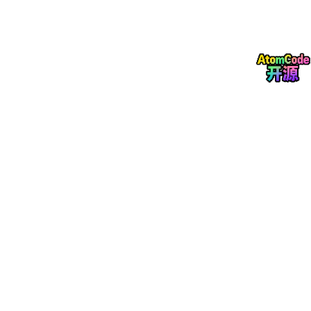
的底层性能。
omp
的开箱即有：
32 个原生工具
13 种 LSP 操作
（语言服务器协议，支持智能
重命名、自动更新引用等）
lldb
dlv
27 种 DAP 调试操作
（支持
、
等调试器挂载）
40+ 模型提供商
支持
原生读取 8 种规则文件格式
：
.cursor/rules
.clinerules
、
、
AGENTS.
md
.github/copilot
、
等
——你昨晚在 Cursor 里写的规则，今天在
omp
里直接生效，零迁移成本