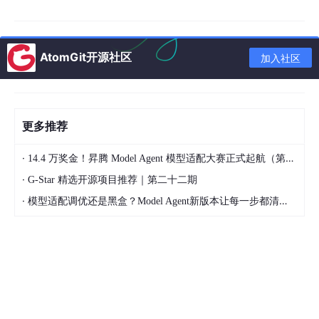
无
内置 To-dos
这些功能并非 Pi 做不到——而是 Pi 认为，它们不应该强塞给
每一个用户。取而代之的是
TypeScript Extensions
、
AtomGit开源社区
加入社区
Skills（Markdown 技能卡）
和社区维护的
Pi Packages
，按
需组合，按需加载。
Pi 给你的是画布和颜料，而不是别人画好的画。
更多推荐
🔵 Oh-My-Pi (omp)：开箱即用的"IDE
·
14.4 万奖金！昇腾 Model Agent 模型适配大赛正式起航（第二季）
级"终端巨兽
·
G-Star 精选开源项目推荐｜第二十二期
·
模型适配调优还是黑盒？Model Agent新版本让每一步都清晰可见
项目地址
：
can1357/oh-my-pi
核心语言
：
Rust
（~27,000
行核心）+ TypeScript
omp
如果 Pi 是高级乐高积木，
就是一辆出厂即顶配的装甲
车。
Can Bölük 的出发点截然相反：开发者不应该把时间花在"配置
Agent"上。Agent 本身就应该具备 IDE 级别的感知能力和极致