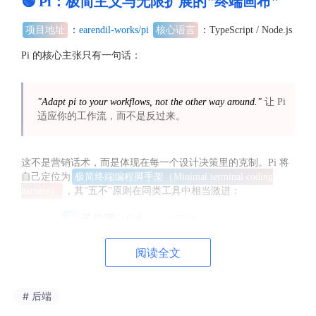
🟢 Pi：极简主义与无限扩展的"终端画布"
项目地址
：
earendil-works/pi
核心语言
：TypeScript / Node.js
Pi 的核心主张只有一句话：
"Adapt pi to your workflows, not the other way around."
让 Pi
适应你的工作流，而不是反过来。
这不是营销话术，而是体现在每一个设计决策里的克制。Pi 将
自己定位为
极简终端编程脚手架（Minimal terminal coding
harness）
，其"五不"原则在同类工具中相当激进：
无
子代理（Sub-
agent
s）
无
计划模式（Plan mode）
阅读全文
无
权限弹窗
无
MCP 协议
# 后端