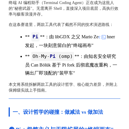
终端 AI 编程助手（Terminal Coding Agent）正在成为这批人
的"秘密武器"。无需离开 Shell，直接深入项目底层，高执行效
率与极客浪漫并存。
在这条赛道里，两款工具代表了截然不同的技术演进路线：
Pi
**
**：由 libGDX 之父 Mario Ze
c
hner
发起，一块刻意留白的"终端画布"
Oh-My-
Pi
(omp)
**
**：由知名安全研究
员 Can Bölük 基于 Pi fork 后彻底魔改重构，一
辆出厂即顶配的"装甲车"
本文将系统拆解两款工具的设计哲学、核心能力差异，并附上
保姆级实战上手指南。
一、设计哲学的碰撞：做减法 vs 做加法