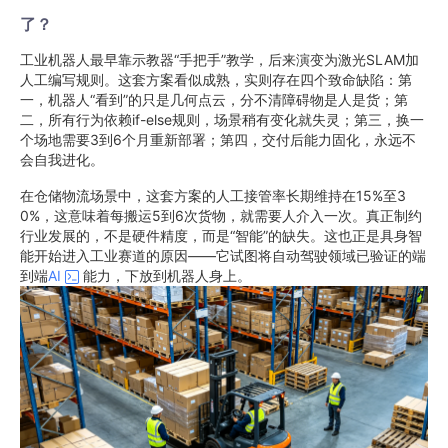
了？
工业机器人最早靠示教器“手把手”教学，后来演变为激光SLAM加
人工编写规则。这套方案看似成熟，实则存在四个致命缺陷：第
一，机器人“看到”的只是几何点云，分不清障碍物是人是货；第
二，所有行为依赖if-else规则，场景稍有变化就失灵；第三，换一
个场地需要3到6个月重新部署；第四，交付后能力固化，永远不
会自我进化。
在仓储物流场景中，这套方案的人工接管率长期维持在15%至3
0%，这意味着每搬运5到6次货物，就需要人介入一次。真正制约
行业发展的，不是硬件精度，而是“智能”的缺失。这也正是具身智
能开始进入工业赛道的原因——它试图将自动驾驶领域已验证的端
到端
AI
能力，下放到机器人身上。