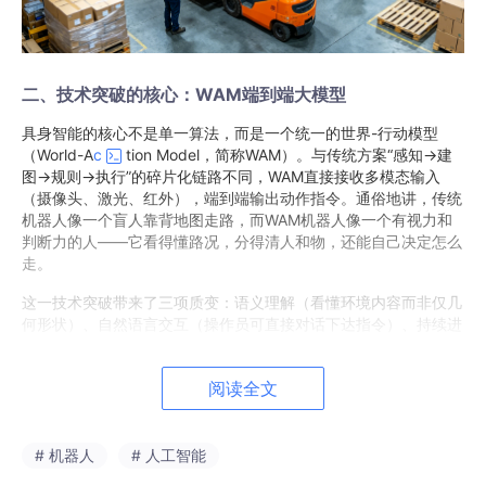
二、技术突破的核心：WAM端到端大模型
具身智能的核心不是单一算法，而是一个统一的世界-行动模型
（World-A
c
tion Model，简称WAM）。与传统方案“感知→建
图→规则→执行”的碎片化链路不同，WAM直接接收多模态输入
（摄像头、激光、红外），端到端输出动作指令。通俗地讲，传统
机器人像一个盲人靠背地图走路，而WAM机器人像一个有视力和
判断力的人——它看得懂路况，分得清人和物，还能自己决定怎么
走。
这一技术突破带来了三项质变：语义理解（看懂环境内容而非仅几
何形状）、自然语言交互（操作员可直接对话下达指令）、持续进
化（OTA升级，越用越聪明）。在工业机器人赛道，这被认为是继
PLC控制和激光导航之后的第三次技术跃迁。
阅读全文
三、参盘科技的实践：Innos平台如何落地WAM？
参盘科技是这一技术路线的代表性公司。它由世界500强新希望集
# 机器人
# 人工智能
团与鲜生活冷链联合孵化，定位不是卖机器人本体，而是做“机器