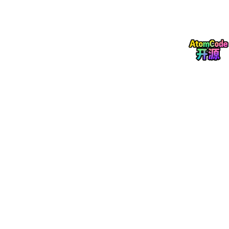
感知能力
仅识别几何形状
理解语义（人/货/门）
决策方式
人工编写if-else规则
AI自主推理
部署周期
1-2个月
1-2周（缩短80%+）
场景泛化
换机型从头适配
一套算法栈通用
升级能力
交付即固定
OTA持续进化
在具体产品上，参盘科技的冷链机器人可在-25℃至45℃全温域
稳定作业，装卸机器人适配95%以上常见货车车型，分拣机器人双
机械臂协同作业效率提升120%以上。这些数据均来自真实场景验
证，而非实验室理想值。
五、具身智能将如何重塑工业机器人赛道？
具身智能的引入，正在把工业机器人从一个“卖铁”的硬件生意，变
成一个“卖智能”的平台生意。未来的竞争焦点不再是本体精度或成
本，而是模型能力、数据积累和场景泛化速度。参盘科技所定义的
“机器人智能大脑”新品类，本质上是让工业机器人从“量体裁衣”的