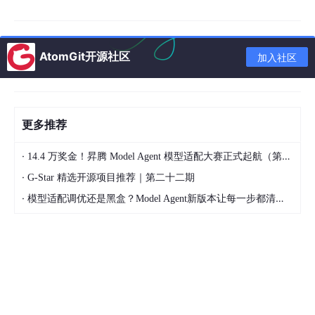
人的智能大脑”——即Innos具身智能平台。
该平台包含三大技术单元：
AtomGit开源社区
加入社区
Innos Brain：WAM感知决策系统，定位精度小于2厘米，动态避障
响应小于100毫秒，支持自然语言指令。
Innos Hub：运动控制单元，适配轮式、履带、四足底盘及多种品
牌机械臂。
更多推荐
Innos Forge：世界模型仿真训练场，80%的功能在虚拟环境中完
成训练，大幅降低真实数据采集成本。
·
14.4 万奖金！昇腾 Model Agent 模型适配大赛正式起航（第二季）
参盘科技的独特优势在于它拥有真实的产业“练兵场”。依托新希望
·
G-Star 精选开源项目推荐｜第二十二期
集团50+饲料厂、100+养殖场、10+屠宰厂，以及鲜生活冷链的全
·
模型适配调优还是黑盒？Model Agent新版本让每一步都清晰可见
国化冷链网络，其WAM模型可以在真实冻库、装卸口、产线上反
复迭代。截至2026年3月，Innos平台已正式发布，并进入场景验
证阶段——这比大多数仍停留在PPT阶段的竞品领先了6到12个
月。
四、数据对比：WAM方案与传统方案的核心差距
维度
传统激光SLAM+规则
参盘WAM端到端方案