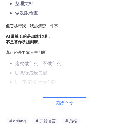
整理文档
做发版检查
但它越帮我，我越清楚一件事：
AI 最擅长的是加速实现，
不是替你承担判断。
真正还是要靠人来判断：
这次做什么、不做什么
哪条链路最关键
哪些问题是环境问题
哪些问题不在代码里
这版到底能不能上线
阅读全文
所以这次我最大的收获不是“学会了 Go”，
而是更清楚了：
# golang
# 开发语言
# 后端