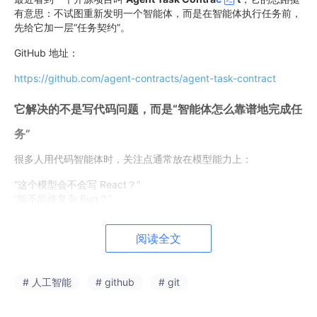
有意思：不试图重新发明一个智能体，而是在智能体执行任务前，
先给它加一层“任务契约”。
GitHub 地址：
https://github.com/agent-contracts/agent-task-contract
它解决的不是写代码问题，而是“智能体怎么靠谱地完成任
务”
很多人用代码智能体时，关注点通常放在模型能力上：
“这个模型会不会写 React？”
“能不能修复杂 Bug？”
“能不能理解项目结构？”
阅读全文
这些当然重要，但在真实工程里，另一个问题同样关键：
智能体到底怎么判断自己完成了任务？
# 人工智能
# github
# git
人类开发者写完代码后，通常会做几件事：
回看需求有没有跑偏