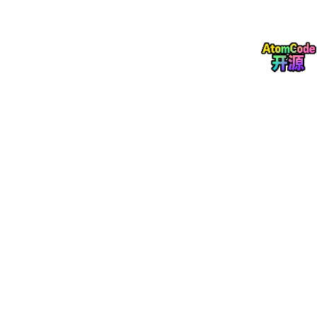
如果遇到失败命令，要不要继续重复，还是先诊断？
这套机制看起来很简单，但对智能体的稳定性很有帮助。
为什么这个 Skill 有价值？
代码智能体最大的问题之一，不是它完全不会做，而是它“看起来
像完成了”。
比如智能体可能会说：
“我已经修复了这个问题。”
但实际上：
测试没有跑
页面没有打开验证
PR 描述里没有风险说明
代码改动还夹带了无关变更