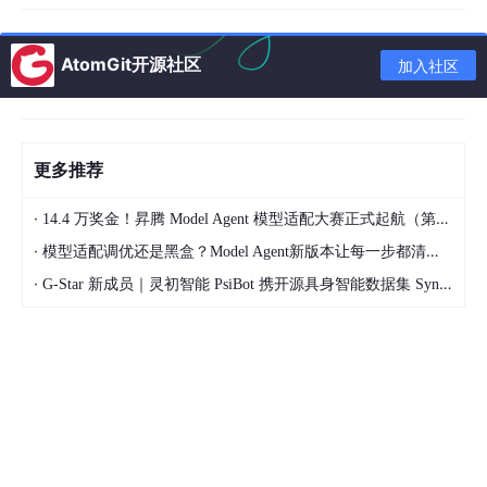
检查改动范围是否合理
AtomGit开源社区
加入社区
运行测试或验证命令
确认还有没有潜在风险
提交 PR 时说明变更内容和验证结果
更多推荐
而智能体经常缺少这种稳定流程。
·
14.4 万奖金！昇腾 Model Agent 模型适配大赛正式起航（第二季）
Agent Task Contract 做的事情，就是把这些动作显式化。它要求
智能体在开始任务前先定义一个小型任务契约，并在完成前经过验
·
模型适配调优还是黑盒？Model Agent新版本让每一步都清晰可见
证门槛。
·
G-Star 新成员｜灵初智能 PsiBot 携开源具身智能数据集 SynData 入驻 AtomGit
简单来说，它让智能体不要只是“开始干活”，而是先回答几个问
题：
本次任务目标是什么？
哪些文件或范围应该被修改？
什么结果才算完成？
需要提供什么验证证据？