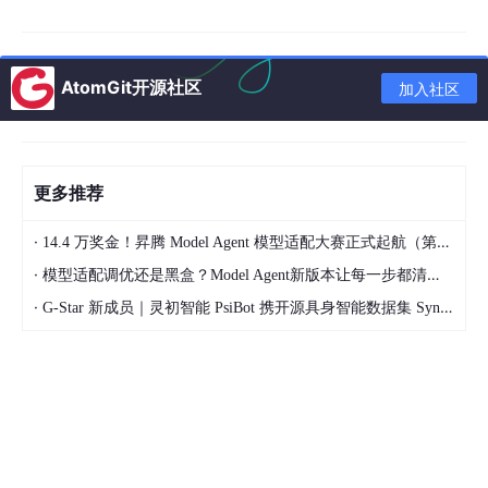
流程梳理评估
AtomGit开源社区
加入社区
小步快跑
更多推荐
·
14.4 万奖金！昇腾 Model Agent 模型适配大赛正式起航（第二季）
选型与部署
·
模型适配调优还是黑盒？Model Agent新版本让每一步都清晰可见
·
G-Star 新成员｜灵初智能 PsiBot 携开源具身智能数据集 SynData 入驻 AtomGit
模型训练调优
人机并行测试