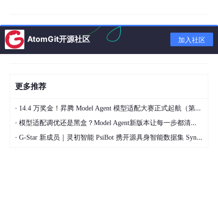
吃透大模型底层逻辑，告别“只会调用不会原理”的短板。重点学习
大模型发展历程、Transformer核心机制、主流模型（GPT、文心
一言、
DeepSeek
、ChatGLM）特性与适配场景，掌握大模型
训练、推理的基础流程，破除AI玄学误区，筑牢技术根基。
AtomGit开源社区
加入社区
✅ 模块二：核心技术模块（求职核心考点）
这是企业面试、项目落地的重中之重，也是2026年AI岗高频考察
内容：
更多推荐
Prompt工程
：零基础入门提示词设计、调优技巧、
·
14.4 万奖金！昇腾 Model Agent 模型适配大赛正式起航（第二季）
进阶框架应用，掌握精准提问、规避Prompt攻击的实
·
模型适配调优还是黑盒？Model Agent新版本让每一步都清晰可见
战方法
·
G-Star 新成员｜灵初智能 PsiBot 携开源具身智能数据集 SynData 入驻 AtomGit
RAG检索增强技术
：解决大模型幻觉问题，精通文档
分块、Embeddings向量嵌入、向量数据库部署、检
索优化、RAG+MCP融合方案、多模态知识检索实战
Agent智能体开发
：2026最火爆赛道！掌握Agent架
构设计、任务拆解、记忆机制、工具调用、ReA
c
t
框架、多智能体协同（MAS）、数字人项目落地核心
逻辑