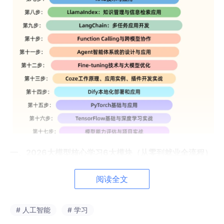
一、2026大模型核心学习6大模块（从零到就业全流程）
很多人学大模型越学越乱，核心原因是
学习顺序颠倒、知识点碎片
阅读全文
化
。这套路线贴合企业招聘需求，循序渐进、由浅入深，完美适配
零基础入门、程序员进阶、求职冲刺三类人群。
# 人工智能
# 学习
✅ 模块一：大模型基础认知（筑基必备）