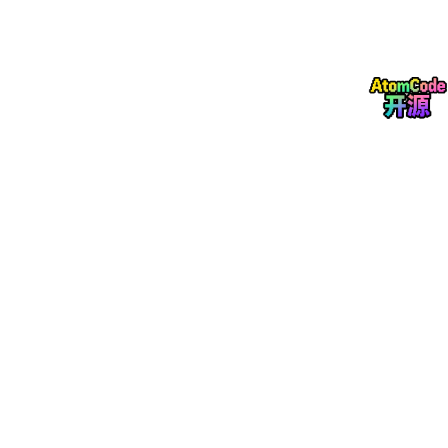
✅ 模块三：开发基础能力（工程落地必备）
补齐工程实操能力，告别纸上谈兵。重点掌握Python进阶编程、G
PU/CPU硬件算力认知、API接口调用、Cursor高效编程、主流开
发框架（LangChain、LlamaIndex）实操，同时掌握Coze、Dify
低代码平台部署与插件开发，适配快速开发场景。
✅ 模块四：模型优化与部署（进阶加分项）
企业刚需高阶技能！涵盖大模型微调实战、LoRA/QLoRA原理与显
存优化、量化技术、私有化部署、分布式训练、推理加速、模型效
果评估，适配医疗、教育、企业服务等垂直领域定制化模型优化需
求。
✅ 模块五：行业项目实战（求职核心壁垒）
面试不看空话，只看落地能力！适配2026求职趋势，整理多领域
实战项目：口腔医疗多模态识别、企业智能知识库、AI安全防护系
统、RAG黑盒攻击自动化测试、教育智能助教、电商智能客服、多
智能体协同生成项目等。完整覆盖需求拆解、技术选型、代码实
现、问题排查、测试上线全流程。