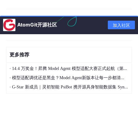
支持对接第三方权限/认证体系，满足企业级身份治理需求。
AtomGit开源社区
加入社区
更多推荐
·
14.4 万奖金！昇腾 Model Agent 模型适配大赛正式起航（第二季）
·
模型适配调优还是黑盒？Model Agent新版本让每一步都清晰可见
·
G-Star 新成员｜灵初智能 PsiBot 携开源具身智能数据集 SynData 入驻 AtomGit
04
优化 AI 对话中的复杂需求规划能力
AI对话可基于问题的复杂度，在执行过程中自动进入和退出规划模
式，并基于规划执行任务，可提升复杂问题的解决率，避免错误执
行与后续重复迭代。