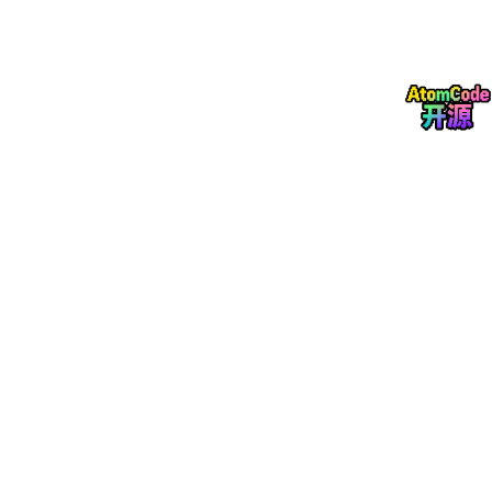
05
支持 AI 服务积分管理
平台新增AI服务积分管理体系，支持Spec-Driven等AI服务的积分
管控与消耗查询，功能入口位于「运维中心 > AI服务管理」。
租户管理员可查看当前租户内AI服务的积分消耗明细，按功能追溯
AI积分的资源使用记录，让AI能力的使用过程更透明、成本核算更
便捷，助力团队更高效地管理AI资源投入。