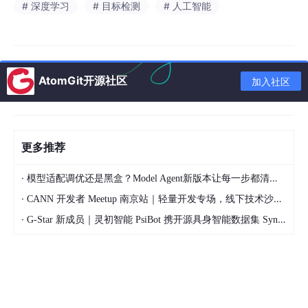
# 深度学习
# 目标检测
# 人工智能
AtomGit开源社区
加入社区
订阅此专栏获取文章项目完整源码和数据集
https://blog.
c
sdn.net/m0_68036862/category_13147048.html
https://blog.csdn.net/m0_68036862/category_13147048.html
更多推荐
项目演示视频
·
模型适配调优还是黑盒？Model Agent新版本让每一步都清晰可见
YOLOv8超市空货架识别检测系统（项目源码+YOLO数据集+模型
·
CANN 开发者 Meetup 南京站｜轻量开发专场，线下技术沙龙正式开启报名
权重+UI界面+python+深度学习+环境配置）_哔哩哔哩_bilibili
·
G-Star 新成员｜灵初智能 PsiBot 携开源具身智能数据集 SynData 入驻 AtomGit
https://www.bilibili.com/video/BV1BDTC6kE1k/?vd_source
=549d0b4e2b8999929a61a037fcce3b0f&spm_id_from=33
3.788.videopod.sections
https://www.bilibili.com/video/BV1BD
TC6kE1k/